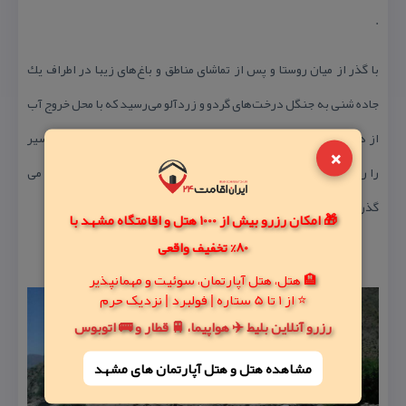
.
با گذر از میان روستا و پس از تماشای مناطق و باغ‌های زیبا در اطراف یك
جاده شنی به جنگل درخت‌های گردو و زردآلو می‌رسید كه با محل خروج آب
از درون كوه باید مقداری پیاده‎روی كرد، البته لزومی ندارد كه این مسیر
×
را رفت، چون رود تشكیل شده از سراب كرتول از مسیر درون جنگل می
گذرد.
🎁 امکان رزرو بیش از 1000 هتل و اقامتگاه مشهد با
80% تخفیف واقعی
🏨 هتل، هتل آپارتمان، سوئیت و مهمانپذیر
⭐ از 1 تا 5 ستاره | فولبرد | نزدیک حرم
رزرو آنلاین بلیط ✈️ هواپیما، 🚆 قطار و 🚌 اتوبوس
مشاهده هتل و هتل‌ آپارتمان های مشهد