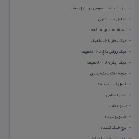
ویزیت پزشک عمومی در منزل مشهد
محلول خالبرداری
exchange montreal
دیگ بخار تا 10% تخفیف
دیگ روغن داغ تا 10% تخفیف
دیگ آبگرم تا 10% تخفیف
ادویه جات بسته بندی
فلفل قرمز درجه 1
مانتو اسلامی
مانتو حجاب
مانتو پوشیده
برج خنک کننده
برداشتن خال با محلول