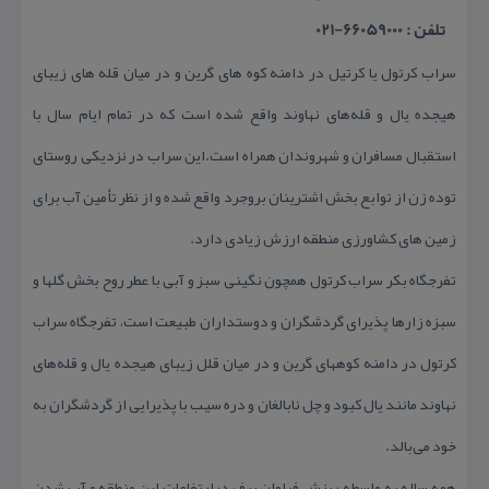
تلفن : 66059000-021
سراب كرتول یا كرتیل در دامنه كوه های گرین و در میان قله های زیبای
هیجده یال و قله‌های نهاوند واقع شده است كه در تمام ایام سال با
استقبال مسافران و شهروندان همراه است.این سراب در نزدیكی روستای
توده زن از توابع بخش اشترینان بروجرد واقع شده و از نظر تأمین آب برای
زمین های كشاورزی منطقه ارزش زیادی دارد.
تفرجگاه بكر سراب كرتول همچون نگینی سبز و آبی با عطر روح بخش گلها و
سبزه زارها پذیرای گردشگران و دوستداران طبیعت است، تفرجگاه سراب
كرتول در دامنه كوههای گرین و در میان قلل زیبای هیجده یال و قله‌های
نهاوند مانند یال كبود و چل نابالغان و دره سیب با پذیرایی از گردشگران به
خود می‌بالد.
همه ساله به واسطه ریزش فراوان برف درارتفاعات این منطقه و آب شدن