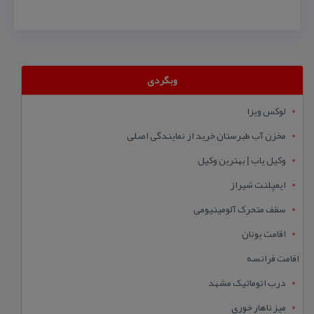
وبگردی
لوکس ویزا
مخزن آب طبرستان خرید از نمایندگی اصلی
وکیل یاب | بهترین وکیل
ایمپلنت شیراز
سقف متحرک آلومینیومی
اقامت یونان
اقامت فرانسه
درب اتوماتیک مشهد
میز ناهار خوری