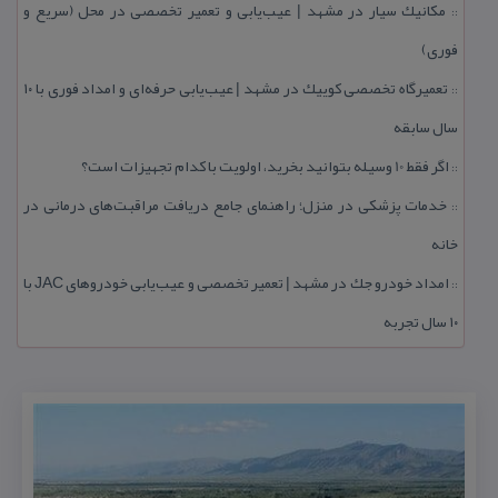
مكانیك سیار در مشهد | عیب‌یابی و تعمیر تخصصی در محل (سریع و
::
فوری)
تعمیرگاه تخصصی كوییك در مشهد | عیب‌یابی حرفه‌ای و امداد فوری با ۱۰
::
سال سابقه
اگر فقط 10 وسیله بتوانید بخرید، اولویت با كدام تجهیزات است؟
::
خدمات پزشكی در منزل؛ راهنمای جامع دریافت مراقبت‌های درمانی در
::
خانه
امداد خودرو جك در مشهد | تعمیر تخصصی و عیب‌یابی خودروهای JAC با
::
۱۰ سال تجربه