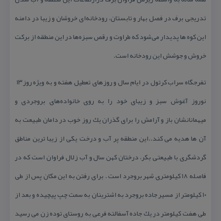
تدریجی برف در فصل بهار و تابستان، رودخانه‌ای خروشان و زیبا در دامنه
این كوه ها پدیدار می‌شود كه طراوت و رقص سبزه‌ها در این منطقه از بركت
خروش و جوشش این رودخانه است.
نوروز آغوش سبز و زیبای خود را به روی خانواده‌های بروجردی و
میهمانانشان باز و آرامش را برای گذران یك روز خوب در دامان طبیعت به
آن ها هدیه می كند..این منطقه پر آب و درخت یكی از زیبا ترین مناطق
گردشگری با طبیعتی بكر، درختان كهن سال و آب زلال فراوان است كه در
فاصله ۱۸ كیلومتری شهر بروجرد است . برای رفتن به این مكان پس از طی
۱۰ كیلومتر از مسیر جاده بروجرد به اشترینان به سمت چپ پیچیده و بعد از
طی هفت كیلومتر در یك جاده آسفالته فرعی به روستای توده زن می رسید