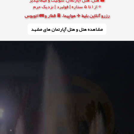
⭐ از 1 تا 5 ستاره | فولبرد | نزدیک حرم
رزرو آنلاین بلیط ✈️ هواپیما، 🚆 قطار و 🚌 اتوبوس
مشاهده هتل و هتل‌ آپارتمان های مشهد