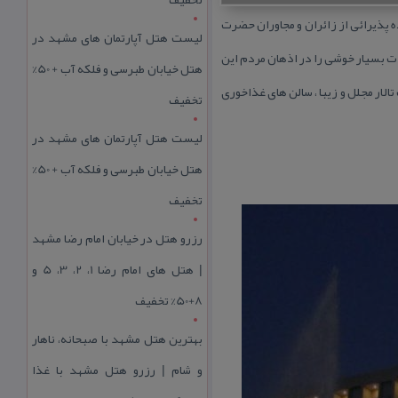
هره برداری از تالارها و رستورانهای هتل هما ۱ مشهد ، این هتل پس از بیش از ۱ دهه ، آماده پذیرائی از زائران و مجاوران حضرت
لیست هتل آپارتمان های مشهد در
 و خاطرات بسیار خوشی را در اذهان مردم این
هتل خیابان طبرسی و فلکه آب + 50%
ت . هتل هما ۱ مشهد با مساحتی بالغ بر ۷۰هزار متر مربع و برخورداری از ۱۲۵ اتاق ، هفت تالار مجلل و زیبا ، سالن های غذاخوری
تخفیف
لیست هتل آپارتمان های مشهد در
هتل خیابان طبرسی و فلکه آب + 50%
تخفیف
رزرو هتل در خیابان امام رضا مشهد
| هتل‌ های امام رضا 1، 2، 3، 5 و
8+50% تخفیف
بهترین هتل مشهد با صبحانه، ناهار
و شام | رزرو هتل مشهد با غذا