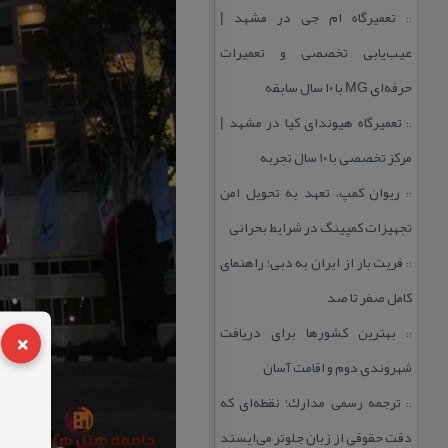
تعمیرگاه ام جی در مشهد |
::
عیب‌یابی تخصصی و تعمیرات
حرفه‌ای MG با ۱۰ سال سابقه
تعمیرگاه هیوندای كیا در مشهد |
::
مركز تخصصی با ۱۰ سال تجربه
ریوان كمپ، تعهد به تحویل امن
::
تجهیزات كمپینگ در شرایط بحرانی
فریت بار از ایران به دبی؛ راهنمای
::
كامل صفر تا صد
×
بهترین كشورها برای دریافت
::
شهروندی دوم و اقامت آسان
ترجمه رسمی مدارك؛ نقطه‌ای كه
::
دقت حقوقی از زبان جلوتر می‌ایستد