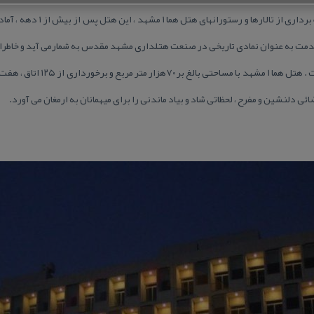
همزمان با عید سعید غدیر خم و با ب
 (ع) شد . این هتل با ۴۰ سال قدمت به عنوان نمادی تاریخی در صنعت هتلداری مشهد مقدس به شمارمی آید
شهر و زائران امام رضا (ع) نشانده اس
ی دلنشین و مفرح ، لحظاتی شاد و بیاد ماندنی را برای میهمانان به ارمغان می آورد.