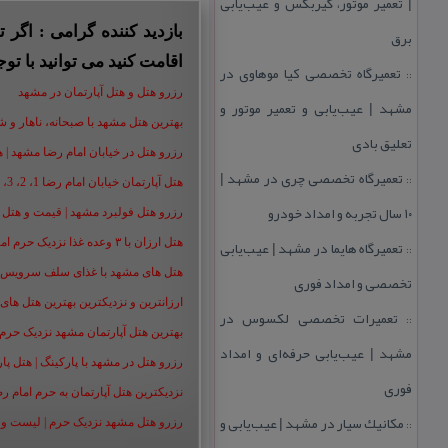
| تعمیر موتور، گیربكس و عیب‌یابی
بازدید کننده گرامی : اگر
برق
اقامت کنید می توانید با توج
تعمیرگاه تخصصی كیا موهاوی در
::
رزرو هتل و هتل آپارتمان در مشهد
مشهد | عیب‌یابی و تعمیر موتور و
بهترین هتل مشهد با صبحانه، ناهار و شام |
تعلیق بادی
رزرو هتل در خیابان امام رضا مشهد | هتل‌ های امام رضا 
تعمیرگاه تخصصی چری در مشهد |
::
هتل آپارتمان خیابان امام رضا 1، 2، 3، 5،8 ،16 | تا 90 % تخفیف
۱۰ سال تجربه و امداد خودرو
رزرو هتل فولبرد مشهد | قیمت و هتل های 
تعمیرگاه هایما در مشهد | عیب‌یابی
هتل ارزان با ۳ وعده غذا نزدیک حرم امام رضا | رزرو هتل ارزان مشهد+50%
::
هتل های مشهد با غذای سلف سرویس | هت
تخصصی و امداد فوری
ارزانترین و نزدیکترین بهترین هتل های م
تعمیرات تخصصی لكسوس در
::
بهترین هتل آپارتمان مشهد نزدیک حرم | هت
مشهد | عیب‌یابی حرفه‌ای و امداد
رزرو هتل در مشهد با پارکینگ | هتل پارکین
فوری
نزدیکترین هتل آپارتمان به حرم امام ر
مكانیك سیار در مشهد | عیب‌یابی و
::
رزرو هتل مشهد نزدیک حرم | لیست و شمار