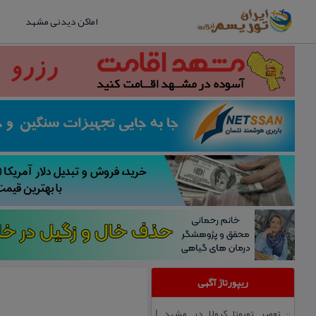
اماکن دیدنی مشهد
ریپورتاژ آگهی
تعمیر تویوتا كرولا در مشهد |
::