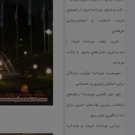
كت و شلوار مردانه شیك | راهنمای
::
خرید، انتخاب و استایل‌سازی
حرفه‌ای
خرید بافت مردانه شیك |
::
جدیدترین مدل‌های پلیور و ژاكت
مردانه
سویشرت مردانه؛ تركیب ایده‌آل
::
برای استایل پاییزی و زمستانی
پاور متر كلمپی چیست؟ راهنمای
::
انتخاب بهترین وات‌متر انبری برای
اندازه‌گیری توان برق
بارانی مردانه شیك و ضدآب؛
::