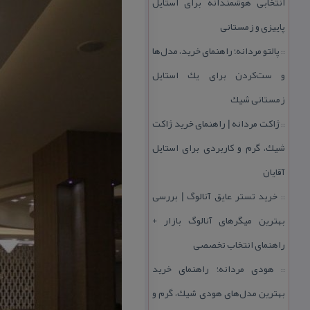
انتخابی هوشمندانه برای استایل
پاییزی و زمستانی
پالتو مردانه؛ راهنمای خرید، مدل‌ها
::
و ست‌كردن برای یك استایل
زمستانی شیك
ژاكت مردانه | راهنمای خرید ژاكت
::
شیك، گرم و كاربردی برای استایل
آقایان
خرید تستر عایق آنالوگ | بررسی
::
بهترین میگرهای آنالوگ بازار +
راهنمای انتخاب تخصصی
هودی مردانه؛ راهنمای خرید
::
بهترین مدل‌های هودی شیك، گرم و