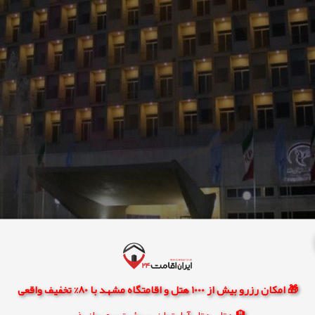
🎁 امکان رزرو بیش از 1000 هتل و اقامتگاه مشهد با 80% تخفیف واقعی
🏨 هتل، هتل آپارتمان، سوئیت و مهمانپذیر