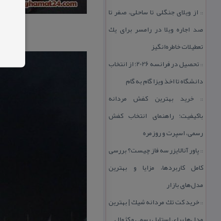
از ویلای جنگلی تا ساحلی، صفر تا
::
صد اجاره ویلا در رامسر برای یك
تعطیلات خاطره‌انگیز
تحصیل در فرانسه 2026؛ از انتخاب
::
دانشگاه تا اخذ ویزا گام به گام
خرید بهترین كفش مردانه
::
باكیفیت؛ راهنمای انتخاب كفش
رسمی، اسپرت و روزمره
پاور آنالایزر سه فاز چیست؟ بررسی
::
كامل كاربردها، مزایا و بهترین
مدل‌های بازار
خرید كت تك مردانه شیك | بهترین
::
مدل‌ها برای استایل رسمی و كژوال