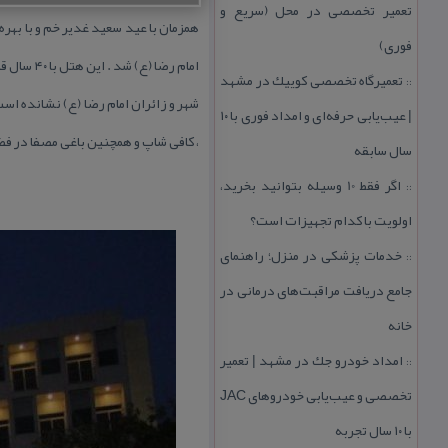
تعمیر تخصصی در محل (سریع و
فوری)
امام رضا
تعمیرگاه تخصصی كوییك در مشهد
::
| عیب‌یابی حرفه‌ای و امداد فوری با ۱۰
، كافی شاپ و همچنین باغی مصفا در فضائ
سال سابقه
اگر فقط 10 وسیله بتوانید بخرید،
::
اولویت با كدام تجهیزات است؟
خدمات پزشكی در منزل؛ راهنمای
::
جامع دریافت مراقبت‌های درمانی در
خانه
امداد خودرو جك در مشهد | تعمیر
::
تخصصی و عیب‌یابی خودروهای JAC
با ۱۰ سال تجربه