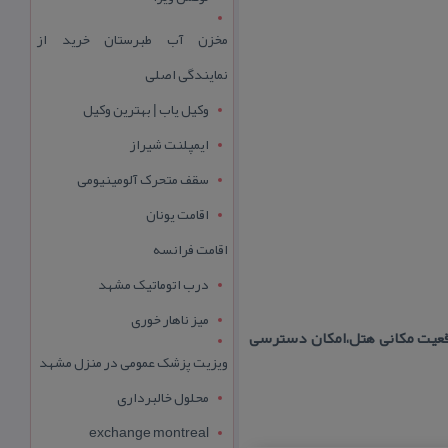
مخزن آب طبرستان خرید از
نمایندگی اصلی
وکیل یاب | بهترین وکیل
ایمپلنت شیراز
سقف متحرک آلومینیومی
اقامت یونان
اقامت فرانسه
درب اتوماتیک مشهد
میز ناهار خوری
وقعیت مكانی هتل،امكان دسترسی
ویزیت پزشک عمومی در منزل مشهد
محلول خالبرداری
exchange montreal