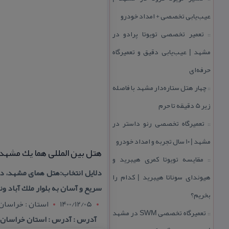
عیب‌یابی تخصصی + امداد خودرو
تعمیر تخصصی تویوتا پرادو در
::
مشهد | عیب‌یابی دقیق و تعمیرگاه
حرفه‌ای
چهار هتل‌ ستاره‌دار مشهد با فاصله
::
زیر 5 دقیقه تا حرم
تعمیرگاه تخصصی رنو داستر در
::
مشهد | ۱۰ سال تجربه و امداد خودرو
هتل بین المللی هما یك مشهد
مقایسه تویوتا كمری هیبرید و
::
دلایل انتخاب:هتل همای مشهد، د
هیوندای سوناتا هیبرید | كدام را
سریع و آسان به بلوار ملك آباد 
بخریم؟
1400/12/05
استان : خراسا
تعمیرگاه تخصصی SWM در مشهد
::
آدرس : آدرس : استان خراسان رض