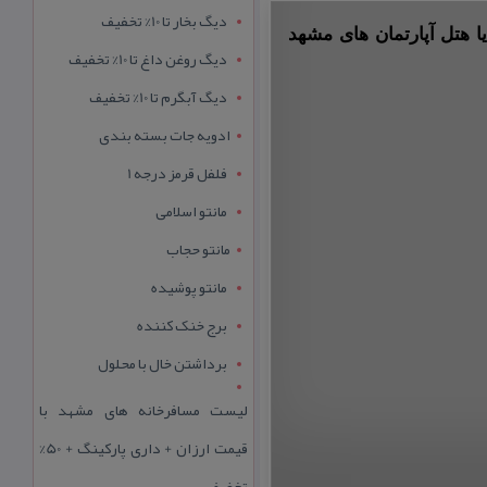
دیگ بخار تا 10% تخفیف
ا هتل آپارتمان های مشهد
دیگ روغن داغ تا 10% تخفیف
دیگ آبگرم تا 10% تخفیف
ادویه جات بسته بندی
فلفل قرمز درجه 1
مانتو اسلامی
مانتو حجاب
مانتو پوشیده
برج خنک کننده
برداشتن خال با محلول
لیست مسافرخانه های مشهد با
قیمت ارزان + داری پارکینگ + 50%
تخفیف