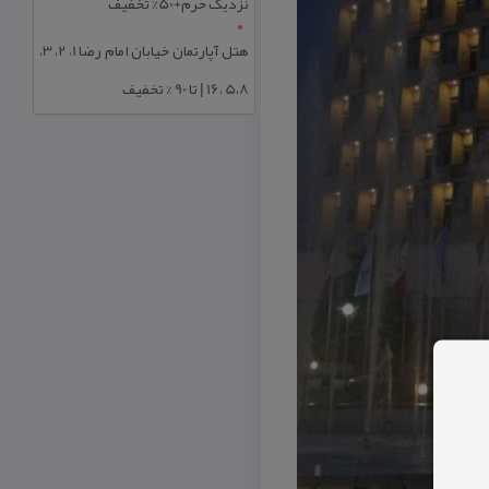
نزدیک حرم+50% تخفیف
هتل آپارتمان خیابان امام رضا 1، 2، 3،
5،8 ،16 | تا 90 % تخفیف