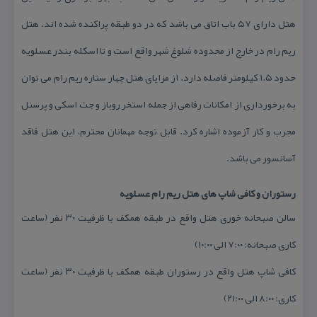
هتل دارای ۵۷ باب اتاق می باشد كه در دو طبقه پراكنده شده اند. هتل
ریم رام در خارج از محدوده شلوغ شهر واقع است و تا اسكله بندر عسلویه
حدود ۱.۵ كیلومتر فاصله دارد. از مزایای هتل چهار ستاره ریم رام می توان
به برخورداری از امكانات رفاهی از جمله استخر روباز و جت اسكی و پرسنل
مجرب و كار آزموده اشاره كرد. قابل توجه مهمانان محترم، این هتل فاقد
آسانسور می باشد.
رستوران و كافی شاپ های هتل ریم رام عسلویه
سالن صبحانه خوری هتل واقع در طبقه همكف با ظرفیت ۳۰ نفر (ساعت
كاری صبحانه: ۷:۰۰ الی ۱۰:۰۰)
كافی شاپ هتل واقع در رستوران طبقه همكف با ظرفیت ۳۰ نفر (ساعت
كاری: ۸:۰۰ الی ۲۱:۰۰)