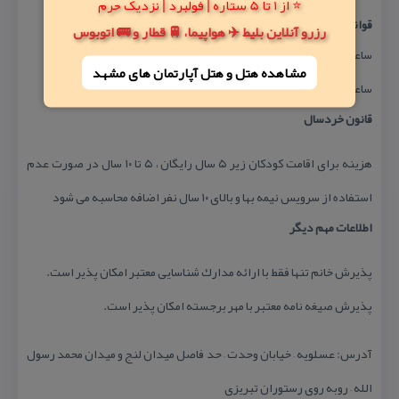
⭐ از 1 تا 5 ستاره | فولبرد | نزدیک حرم
قوانین و مقررات هتل ریم رام عسلویه
رزرو آنلاین بلیط ✈️ هواپیما، 🚆 قطار و 🚌 اتوبوس
ساعت تحویل اتاق۱۴
مشاهده هتل و هتل‌ آپارتمان های مشهد
ساعت تخلیه اتاق۱۲
قانون خردسال
هزینه برای اقامت كودكان زیر ۵ سال رایگان ، ۵ تا ۱۰ سال در صورت عدم
استفاده از سرویس نیمه بها و بالای ۱۰ سال نفر اضافه محاسبه می شود
اطلاعات مهم دیگر
پذیرش خانم تنها فقط با ارائه مدارك شناسایی معتبر امكان پذیر است.
پذیرش صیغه نامه معتبر با مهر برجسته امكان پذیر است.
آدرس: عسلویه – خیابان وحدت – حد فاصل میدان لنج و میدان محمد رسول
الله – روبه روی رستوران تبریزی