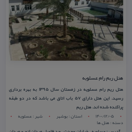
هتل ریم رام عسلویه
هتل ریم رام عسلویه در زمستان سال ۱۳۹۵ به بهره برداری
رسید. این هتل دارای ۵۷ باب اتاق می باشد كه در دو طبقه
پراكنده شده اند. هتل ریم
1400/12/05
استان : بوشهر
شهر : عسلويه
دسته : هتل ها
آدرس : عسلویه – خیابان وحدت – حد فاصل میدان لنج و میدان