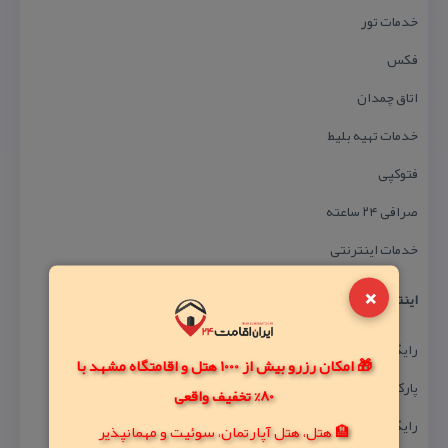
خدمات تور
فكس
اتاق چمدان
خدمات تهیه بلیط
فتوكپی
صرافی ۲۴ ساعته
خدمات اینترنتی
×
اینترنت
رایگان! در لابی و اتاق ها
🎁 امکان رزرو بیش از 1000 هتل و اقامتگاه مشهد با
پاركینگ
80% تخفیف واقعی
رایگان! غیر مسقف با ظرفیت ۲۰ ماشین
🏨 هتل، هتل آپارتمان، سوئیت و مهمانپذیر