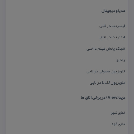
مدیا و دیجیتال
اینترنت در لابی
اینترنت در اتاق
شبكه پخش فیلم داخلی
رادیو
تلویزیون معمولی در لابی
تلویزیون LED در لابی
دید(View) در برخی اتاق ها
نمای شهر
نمای كوه