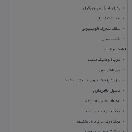
وکیل یاب | بهترین وکیل
ایمپلنت شیراز
سقف متحرک آلومینیومی
اقامت یونان
اقامت فرانسه
درب اتوماتیک مشهد
میز ناهار خوری
ویزیت پزشک عمومی در منزل مشهد
محلول خالبرداری
exchange montreal
دیگ بخار تا 10% تخفیف
دیگ روغن داغ تا 10% تخفیف
دیگ آبگرم تا 10% تخفیف