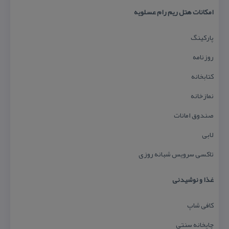
امكانات هتل ریم رام عسلویه
پاركینگ
روزنامه
كتابخانه
نمازخانه
صندوق امانات
لابی
تاكسی سرویس شبانه روزی
غذا و نوشیدنی
كافی شاپ
چایخانه سنتی