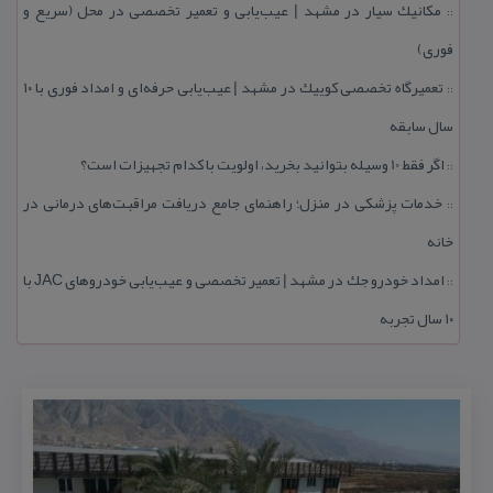
مكانیك سیار در مشهد | عیب‌یابی و تعمیر تخصصی در محل (سریع و
::
فوری)
تعمیرگاه تخصصی كوییك در مشهد | عیب‌یابی حرفه‌ای و امداد فوری با ۱۰
::
سال سابقه
اگر فقط 10 وسیله بتوانید بخرید، اولویت با كدام تجهیزات است؟
::
خدمات پزشكی در منزل؛ راهنمای جامع دریافت مراقبت‌های درمانی در
::
خانه
امداد خودرو جك در مشهد | تعمیر تخصصی و عیب‌یابی خودروهای JAC با
::
۱۰ سال تجربه