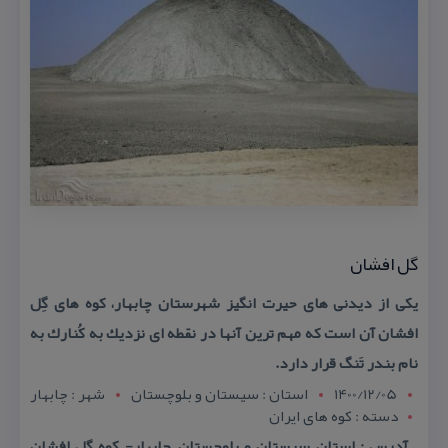
گل افشان
یكی از دیدنی های حیرت انگیز شهرستان چابهار، كوه های گِل
افشان آن است كه مهم ترین آنها در نقطه ای نزدیك به كُنارك به
نام بندر تَنگ قرار دارد.
1400/12/05
استان : سيستان و بلوچستان
شهر : چابهار
دسته : كوه های ایران
آدرس : استان سیستان و بلوچستان, چابهار- كوه گل افشان