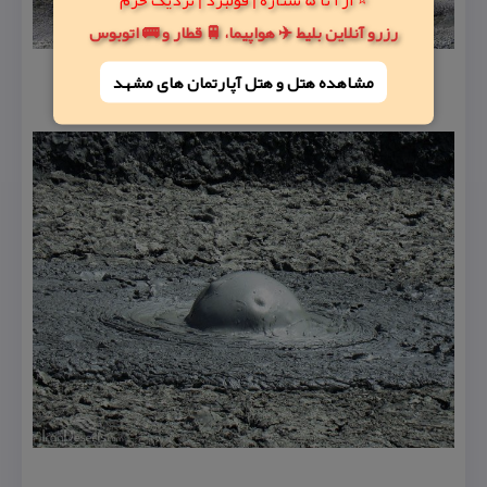
رزرو آنلاین بلیط ✈️ هواپیما، 🚆 قطار و 🚌 اتوبوس
مشاهده هتل و هتل‌ آپارتمان های مشهد