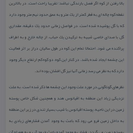
بالا رفتن از كوه اگر فصل بارندگی نباشد؛ تقریبا راحت است. در بالاترین
نقطه كوه چاله ای به قطر كمتر از یك متر و به عمق حدود نیم متر وجود دارد
كه با گل پوشیده شده است. در فواصل زمانی حدود یك دقیقه، مقداری
گل با صدای خاصی شبیه به تركیدن یك حباب، از چاله خارج و به اطراف
پراكنده می شود. احتمالا تمام این كوه در طول سالیان دراز بر اثر فعالیت
این چشمه ایجاد شده باشد. در كنار این كوه، دو كوه كم ارتفاع دیگر وجود
دارد كه به نظر می رسد زمانی آنها نیز گل افشان بوده اند.
نظرهای گوناگونی در مورد علت وجود این چشمه ها ذكر شده است. به علت
نزدیكی زیاد این منطقه به اقیانوس هند و همچنین شكل خاص پوسته
زمین در این ناحیه، پوسته اقیانوس با شیب بسیار تندی در زیر این منطقه
به داخل زمین فرو می رود كه باعث به وجود آمدن فشارهای زیادی به
پوسته زمین می گردد. فشار به وجود آمده باعث خروج آب و به همراه آن