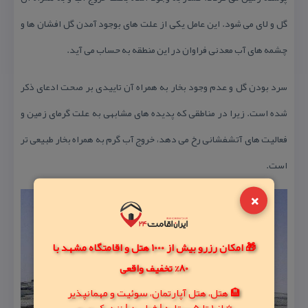
گل و لای می شود. این عامل یكی از علت های بوجود آمدن گل افشان ها و
چشمه های آب معدنی فراوان در این منطقه به حساب می آید.
سرد بودن گل و عدم وجود بخار به همراه آن تاییدی بر صحت ادعای ذكر
شده است. زیرا در مناطقی كه پدیده های مشابهی به علت گرمای زمین و
فعالیت های آتشفشانی رخ می دهد، خروج آب گرم به همراه بخار طبیعی تر
است.
×
🎁 امکان رزرو بیش از 1000 هتل و اقامتگاه مشهد با
80% تخفیف واقعی
🏨 هتل، هتل آپارتمان، سوئیت و مهمانپذیر
⭐ از 1 تا 5 ستاره | فولبرد | نزدیک حرم