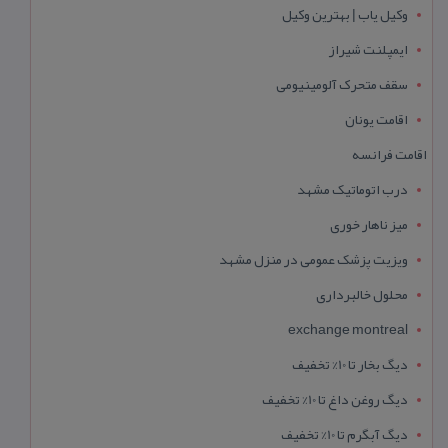
وکیل یاب | بهترین وکیل
ایمپلنت شیراز
سقف متحرک آلومینیومی
اقامت یونان
اقامت فرانسه
درب اتوماتیک مشهد
میز ناهار خوری
ویزیت پزشک عمومی در منزل مشهد
محلول خالبرداری
exchange montreal
دیگ بخار تا 10% تخفیف
دیگ روغن داغ تا 10% تخفیف
دیگ آبگرم تا 10% تخفیف