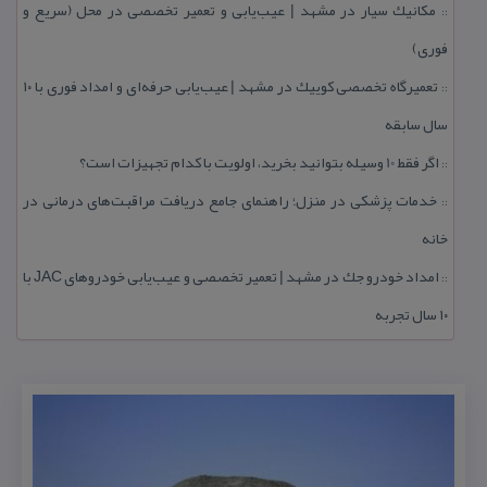
مكانیك سیار در مشهد | عیب‌یابی و تعمیر تخصصی در محل (سریع و
::
فوری)
تعمیرگاه تخصصی كوییك در مشهد | عیب‌یابی حرفه‌ای و امداد فوری با ۱۰
::
سال سابقه
اگر فقط 10 وسیله بتوانید بخرید، اولویت با كدام تجهیزات است؟
::
خدمات پزشكی در منزل؛ راهنمای جامع دریافت مراقبت‌های درمانی در
::
خانه
امداد خودرو جك در مشهد | تعمیر تخصصی و عیب‌یابی خودروهای JAC با
::
۱۰ سال تجربه