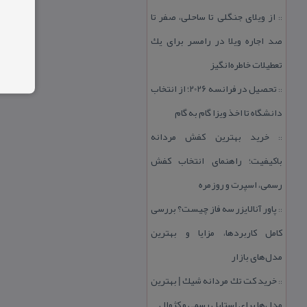
از ویلای جنگلی تا ساحلی، صفر تا
::
صد اجاره ویلا در رامسر برای یك
تعطیلات خاطره‌انگیز
تحصیل در فرانسه 2026؛ از انتخاب
::
دانشگاه تا اخذ ویزا گام به گام
خرید بهترین كفش مردانه
::
باكیفیت؛ راهنمای انتخاب كفش
رسمی، اسپرت و روزمره
پاور آنالایزر سه فاز چیست؟ بررسی
::
كامل كاربردها، مزایا و بهترین
مدل‌های بازار
خرید كت تك مردانه شیك | بهترین
::
مدل‌ها برای استایل رسمی و كژوال