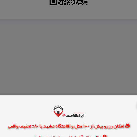
🎁 امکان رزرو بیش از 1000 هتل و اقامتگاه مشهد با 80% تخفیف واقعی
🏨 هتل، هتل آپارتمان، سوئیت و مهمانپذیر