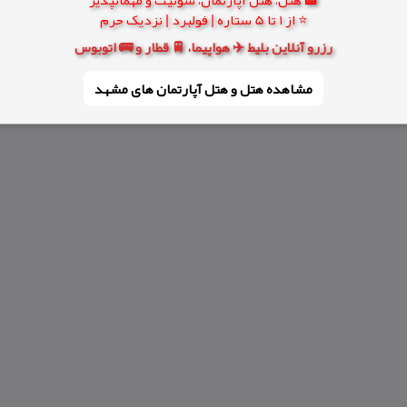
⭐ از 1 تا 5 ستاره | فولبرد | نزدیک حرم
رزرو آنلاین بلیط ✈️ هواپیما، 🚆 قطار و 🚌 اتوبوس
مشاهده هتل و هتل‌ آپارتمان های مشهد