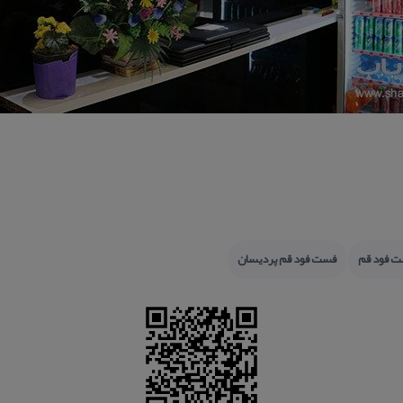
ت فود قم
فست فود قم پردیسان