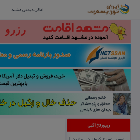
اماکن دیدنی مشهد
ریپورتاژ آگهی
تعمیر تویوتا كرولا در مشهد |
::