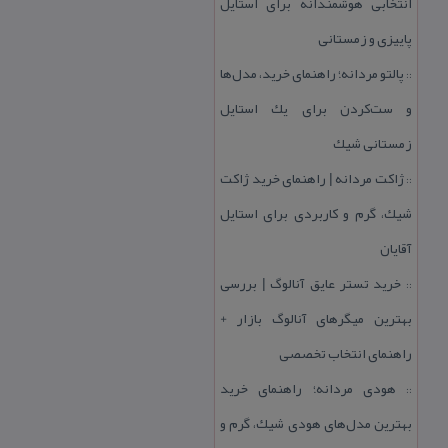
انتخابی هوشمندانه برای استایل
پاییزی و زمستانی
پالتو مردانه؛ راهنمای خرید، مدل‌ها
::
و ست‌كردن برای یك استایل
زمستانی شیك
ژاكت مردانه | راهنمای خرید ژاكت
::
شیك، گرم و كاربردی برای استایل
آقایان
خرید تستر عایق آنالوگ | بررسی
::
بهترین میگرهای آنالوگ بازار +
راهنمای انتخاب تخصصی
هودی مردانه؛ راهنمای خرید
::
بهترین مدل‌های هودی شیك، گرم و