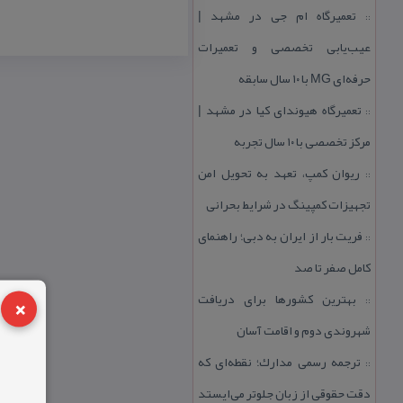
تعمیرگاه ام جی در مشهد |
::
عیب‌یابی تخصصی و تعمیرات
حرفه‌ای MG با ۱۰ سال سابقه
تعمیرگاه هیوندای كیا در مشهد |
::
مركز تخصصی با ۱۰ سال تجربه
ریوان كمپ، تعهد به تحویل امن
::
تجهیزات كمپینگ در شرایط بحرانی
فریت بار از ایران به دبی؛ راهنمای
::
كامل صفر تا صد
×
بهترین كشورها برای دریافت
::
شهروندی دوم و اقامت آسان
ترجمه رسمی مدارك؛ نقطه‌ای كه
::
دقت حقوقی از زبان جلوتر می‌ایستد