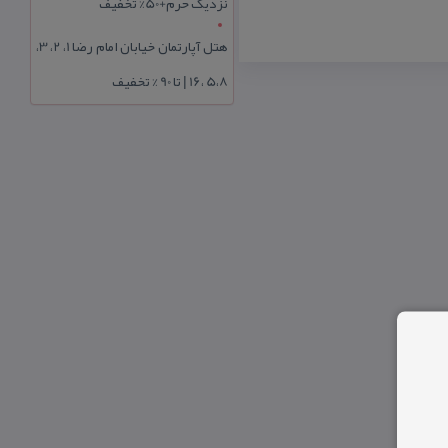
نزدیک حرم+50% تخفیف
هتل آپارتمان خیابان امام رضا 1، 2، 3،
5،8 ،16 | تا 90 % تخفیف