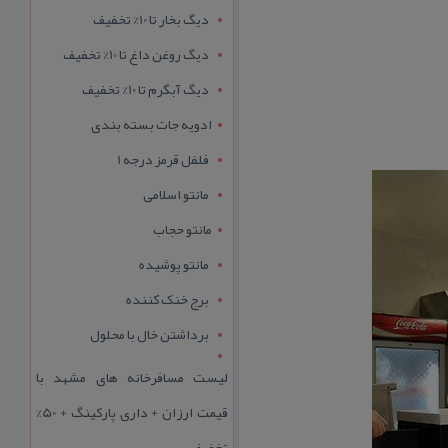
دیگ بخار تا 10% تخفیف
دیگ روغن داغ تا 10% تخفیف
دیگ آبگرم تا 10% تخفیف
ادویه جات بسته بندی
فلفل قرمز درجه 1
مانتو اسلامی
مانتو حجاب
مانتو پوشیده
برج خنک کننده
برداشتن خال با محلول
لیست مسافرخانه های مشهد با
قیمت ارزان + داری پارکینگ + 50%
تخفیف