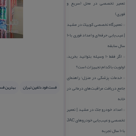
تعمیر تخصصی در محل (سریع و
فوری)
تعمیرگاه تخصصی كوییك در مشهد
::
| عیب‌یابی حرفه‌ای و امداد فوری با ۱۰
سال سابقه
اگر فقط 10 وسیله بتوانید بخرید،
::
اولویت با كدام تجهیزات است؟
خدمات پزشكی در منزل؛ راهنمای
::
فست فود دلفین تهران
بهترین فس
جامع دریافت مراقبت‌های درمانی در
خانه
امداد خودرو جك در مشهد | تعمیر
::
تخصصی و عیب‌یابی خودروهای JAC
با ۱۰ سال تجربه