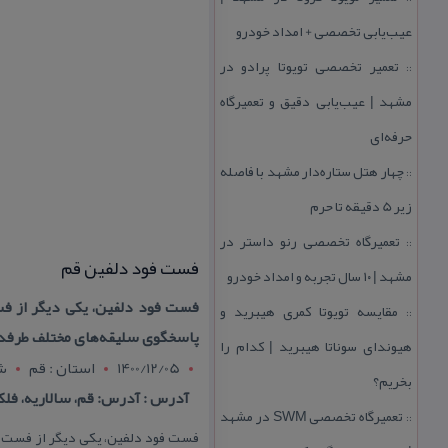
عیب‌یابی تخصصی + امداد خودرو
تعمیر تخصصی تویوتا پرادو در
::
مشهد | عیب‌یابی دقیق و تعمیرگاه
حرفه‌ای
چهار هتل‌ ستاره‌دار مشهد با فاصله
::
زیر 5 دقیقه تا حرم
تعمیرگاه تخصصی رنو داستر در
::
فست فود دلفین قم
مشهد | ۱۰ سال تجربه و امداد خودرو
فست فود دلفین، یكی دیگر از فس
مقایسه تویوتا كمری هیبرید و
::
پاسخگوی سلیقه‌های مختلف طرفدا
هیوندای سوناتا هیبرید | كدام را
1400/12/05
استان : قم
شه
بخریم؟
آدرس : آدرس: قم، سالاریه، فلك
تعمیرگاه تخصصی SWM در مشهد
::
فست فود دلفین، یكی دیگر از فست فو