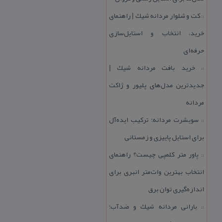
كت و شلوار مردانه شیك | راهنمای
::
خرید، انتخاب و استایل‌سازی
حرفه‌ای
خرید بافت مردانه شیك |
::
جدیدترین مدل‌های پلیور و ژاكت
مردانه
سویشرت مردانه؛ تركیب ایده‌آل
::
برای استایل پاییزی و زمستانی
پاور متر كلمپی چیست؟ راهنمای
::
انتخاب بهترین وات‌متر انبری برای
اندازه‌گیری توان برق
بارانی مردانه شیك و ضدآب؛
::