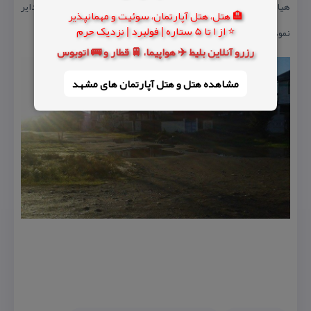
هیات قایقرانی كشوری دراین روستا تاسیسات وباشگاه قایقرانی دایر
🏨 هتل، هتل آپارتمان، سوئیت و مهمانپذیر
⭐ از 1 تا 5 ستاره | فولبرد | نزدیک حرم
نموده است.
رزرو آنلاین بلیط ✈️ هواپیما، 🚆 قطار و 🚌 اتوبوس
مشاهده هتل و هتل‌ آپارتمان های مشهد