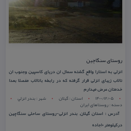
روستای سنگاچین
انزلی به استارا واقع گشته سمال ان دریای كاسپین وجنوب ان
تالاب زیبای انزلی قرار گرفته كه در رابطه باتالاب مفصلا بعدا
خدمتان عرض میدارم
1400/12/05
استان : گيلان
شهر : بندر انزلي
دسته : روستاهای ایران
آدرس : استان گیلان, بندر انزلی-روستای ساحلی سنگاچین
دركیلومتر ۱۰جاده