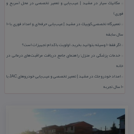
مكانیك سیار در مشهد | عیب‌یابی و تعمیر تخصصی در محل (سریع و
::
فوری)
تعمیرگاه تخصصی كوییك در مشهد | عیب‌یابی حرفه‌ای و امداد فوری با ۱۰
::
سال سابقه
اگر فقط 10 وسیله بتوانید بخرید، اولویت با كدام تجهیزات است؟
::
خدمات پزشكی در منزل؛ راهنمای جامع دریافت مراقبت‌های درمانی در
::
خانه
امداد خودرو جك در مشهد | تعمیر تخصصی و عیب‌یابی خودروهای JAC با
::
۱۰ سال تجربه