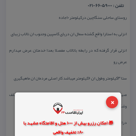
تلفن : 66059000-021
روستای ساحلی سنگاچین دركیلومتر ۱۰جاده
انزلی به استارا واقع گشته سمال ان دریای كاسپین وجنوب ان تالاب زیبای
انزلی قرار گرفته كه در رابطه باتالاب مفصلا بعدا خدمتان عرض میدارم
عرض رو
ستا ۳كیلومتر وطول ان ۶كیلومتر میباشد كار اصلی مردمان ان ماهیگیری
صیادی دردریا وشكارپرندگان درتالاب میباشد صید درروشهای مختلف
×
وشكار
دراشكال متفاوت بسیار دیدنی وجذاب است خصوصا شكار بدون سلاح
🎁 امکان رزرو بیش از 1000 هتل و اقامتگاه مشهد با
80% تخفیف واقعی