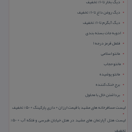
دیگ بخار تا 10% تخفیف
دیگ روغن داغ تا 10% تخفیف
دیگ آبگرم تا 10% تخفیف
ادویه جات بسته بندی
فلفل قرمز درجه 1
مانتو اسلامی
مانتو حجاب
مانتو پوشیده
برج خنک کننده
برداشتن خال با محلول
لیست مسافرخانه های مشهد با قیمت ارزان + داری پارکینگ + 50% تخفیف
لیست هتل آپارتمان های مشهد در هتل خیابان طبرسی و فلکه آب + 50%
تخفیف