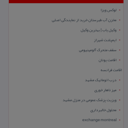
لوکس ویزا
مخزن آب طبرستان خرید از نمایندگی اصلی
وکیل یاب | بهترین وکیل
ایمپلنت شیراز
سقف متحرک آلومینیومی
اقامت یونان
اقامت فرانسه
درب اتوماتیک مشهد
میز ناهار خوری
ویزیت پزشک عمومی در منزل مشهد
محلول خالبرداری
exchange montreal