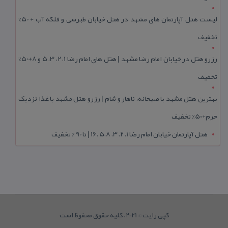
لیست هتل آپارتمان های مشهد در هتل خیابان طبرسی و فلکه آب + 50%
تخفیف
رزرو هتل در خیابان امام رضا مشهد | هتل‌ های امام رضا 1، 2، 3، 5 و 8+50%
تخفیف
بهترین هتل مشهد با صبحانه، ناهار و شام | رزرو هتل مشهد با غذا نزدیک
حرم+50% تخفیف
هتل آپارتمان خیابان امام رضا 1، 2، 3، 5،8 ،16 | تا 90 % تخفیف
کپی رایت © 2021. کلیه حقوق محفوظ است