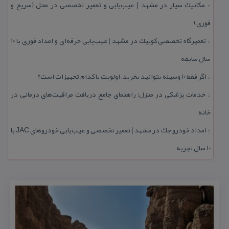
مكانیك سیار در مشهد | عیب‌یابی و تعمیر تخصصی در محل (سریع و
::
فوری)
تعمیرگاه تخصصی كوییك در مشهد | عیب‌یابی حرفه‌ای و امداد فوری با ۱۰
::
سال سابقه
اگر فقط 10 وسیله بتوانید بخرید، اولویت با كدام تجهیزات است؟
::
خدمات پزشكی در منزل؛ راهنمای جامع دریافت مراقبت‌های درمانی در
::
خانه
امداد خودرو جك در مشهد | تعمیر تخصصی و عیب‌یابی خودروهای JAC با
::
۱۰ سال تجربه