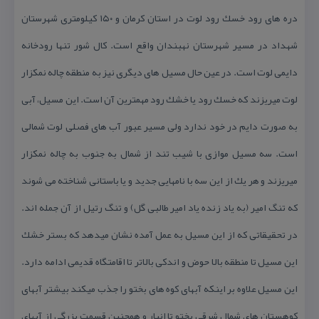
دره های رود خسك رود لوت در استان كرمان و ۱۵۰ كیلومتری شهرستان
شهداد در مسیر شهرستان نهبندان واقع است. كال شور تنها رودخانه
دایمی لوت است. در عین حال مسیل های دیگری نیز به منطقه چاله نمكزار
لوت میریزند كه خسك رود یا خشك رود مهمترین آن است. این مسیل، آبی
به صورت دایم در خود ندارد ولی مسیر عبور آب های فصلی لوت شمالی
است. سه مسیل موازی با شیب تند از شمال به جنوب به چاله نمكزار
میریزند و هر یك از این سه با نامهایی جدید و یا باستانی شناخته می شوند
كه تنگ امیر (به یاد زنده یاد امیر طالبی گل) و تنگ رتیل از آن جمله اند.
در تحقیقاتی كه از این مسیل به عمل آمده نشان میدهد كه بستر خشك
این مسیل تا منطقه بالا حوض و اندكی بالاتر تا اقامتگاه قدیمی ادامه دارد.
این مسیل علاوه بر اینكه آبهای كوه های بختو را جذب میكند بیشتر آبهای
كوهستان های شمال شرقی بختو تا انبار و همچنین قسمت بزرگی از آبهای