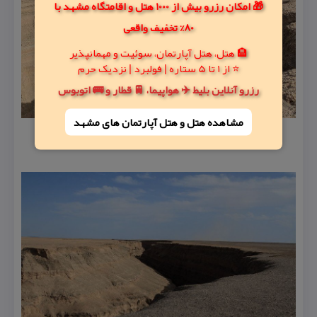
🎁 امکان رزرو بیش از 1000 هتل و اقامتگاه مشهد با
80% تخفیف واقعی
🏨 هتل، هتل آپارتمان، سوئیت و مهمانپذیر
⭐ از 1 تا 5 ستاره | فولبرد | نزدیک حرم
رزرو آنلاین بلیط ✈️ هواپیما، 🚆 قطار و 🚌 اتوبوس
مشاهده هتل و هتل‌ آپارتمان های مشهد