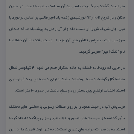
متر ایجاد گشته و جذابیت خاصی به آن منطقه بخشیده است. در همین
مكان و در تاریخ ۹۲٫۱۰٫۱۱ خورشیدی زنده یاد امیر طالبی بر اساس برخورد با
مین، جان شریف ش را از دست داد و از آن زمان به پیشنهاد علاقه مندان
سرزمین لوت ، به پاس تلاش های آن عزیز از دست رفته نام آن دهانه با
نام ” تنگ امیر ” معرفی گردید.
در جایی كه رودخانه خشك به چاله نمكزار ختم می شود، ۴ كیلومتر شمال
منطقه كال گوشه، دهانه رودخانه خشك دارای دهانه ای چند كیلومتری
است. اختلاف ارتفاع بین بستر رود و سطح دشت در حدود ۱۰۰ متر است.
فرسایش آب در جهت عمودی بر روی طبقات رسوبی با سختی های مختلف
تاثیر گذاشته و سیستم های مطبق و بلوك های رسوبی پراكنده ایجاد كرده
است. كه به صورت خرابه های شهری است كه به شهر لوت شهرت دارد. این