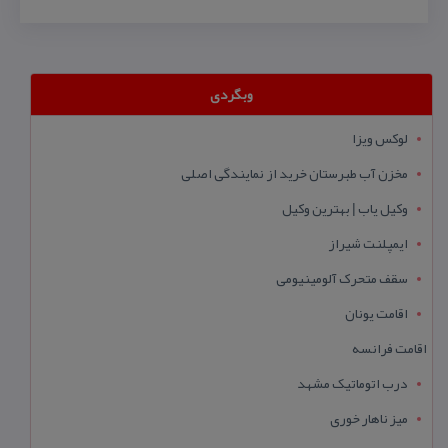
وبگردی
لوکس ویزا
مخزن آب طبرستان خرید از نمایندگی اصلی
وکیل یاب | بهترین وکیل
ایمپلنت شیراز
سقف متحرک آلومینیومی
اقامت یونان
اقامت فرانسه
درب اتوماتیک مشهد
میز ناهار خوری