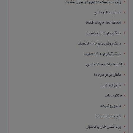
ویزیت پزشک عمومی در منزل مشهد
محلول خالبرداری
exchange montreal
دیگ بخار تا 10% تخفیف
دیگ روغن داغ تا 10% تخفیف
دیگ آبگرم تا 10% تخفیف
ادویه جات بسته بندی
فلفل قرمز درجه 1
مانتو اسلامی
مانتو حجاب
مانتو پوشیده
برج خنک کننده
برداشتن خال با محلول