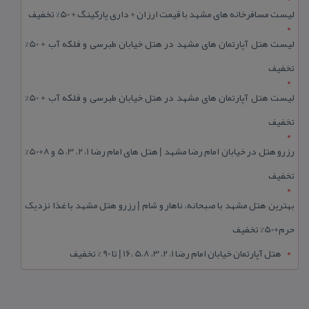
لیست مسافرخانه های مشهد با قیمت ارزان + داری پارکینگ + 50% تخفیف
لیست هتل آپارتمان های مشهد در هتل خیابان طبرسی و فلکه آب + 50%
تخفیف
لیست هتل آپارتمان های مشهد در هتل خیابان طبرسی و فلکه آب + 50%
تخفیف
رزرو هتل در خیابان امام رضا مشهد | هتل‌ های امام رضا 1، 2، 3، 5 و 8+50%
تخفیف
بهترین هتل مشهد با صبحانه، ناهار و شام | رزرو هتل مشهد با غذا نزدیک
حرم+50% تخفیف
هتل آپارتمان خیابان امام رضا 1، 2، 3، 5،8 ،16 | تا 90 % تخفیف