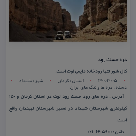
دره خسك رود
كال شور تنها رودخانه دایمی لوت است.
1400/12/05
استان : کرمان
شهر : شهداد
دسته : دره ها و تنگ های ایران
آدرس : دره های رود خسك رود لوت در استان كرمان و ۱۵۰
كیلومتری شهرستان شهداد در مسیر شهرستان نهبندان واقع
است.
تلفن : 66059000-021