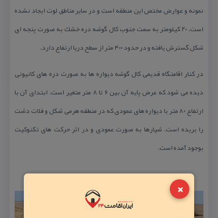
نمونه و عوارض مختص این منطقه است و در سایر مناطق لوت ایجاد نشده
است. ۲۰ كیلومتر به سمت جنوب كال گوشه دره خشك به صورت پنجه ای
شكل گسترش یافته و در حدود ۴۰۰ متر از سطح دریا ارتفاع دارد.
در كنار اقامتگاه قدیمی كال گوشه دیواره ها به صورت دره های كانیونی
دیده می شود كه عرض پایه آن بین ۶ تا ۸ متر متغیر است. ابتدای آن با
ارتفاع ۸۰ متر با دیواره های عمودی كه در منطقه هرمی شكل و فلات دشت
را بریده است. شیارها به صورت عمودی و در اثر حركت های تكنوكیت
بوجود آمده است.
×