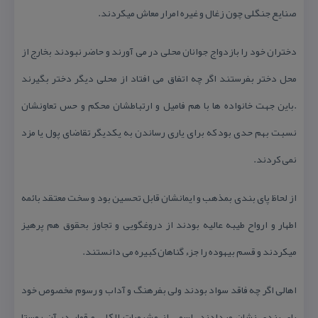
صنایع جنگلی چون زغال و غیره امرار معاش میكردند.
دختران خود را بازدواج جوانان محلی در می آورند و حاضر نبودند بخارج از
محل دختر بفرستند اگر چه اتفاق می افتاد از محلی دیگر دختر بگیرند
.باین جهت خانواده ها با هم فامیل و ارتباطشان محكم و حس تعاونشان
نسبت بهم حدی بود كه برای یاری رساندن به یكدیگر تقاضای پول یا مزد
نمی كردند.
از لحاظ پای بندی بمذهب و ایمانشان قابل تحسین بود و سخت معتقد بائمه
اطهار و ارواح طیبه عالیه بودند از دروغگویی و تجاوز بحقوق هم پرهیز
میكردند و قسم بیهوده را جزء گناهان كبیره می دانستند.
اهالی اگر چه فاقد سواد بودند ولی بفرهنگ و آداب و رسوم مخصوص خود
پای بندی نشان میدادند .اسمی از مشروبات الكلی و قمار در آن روستا