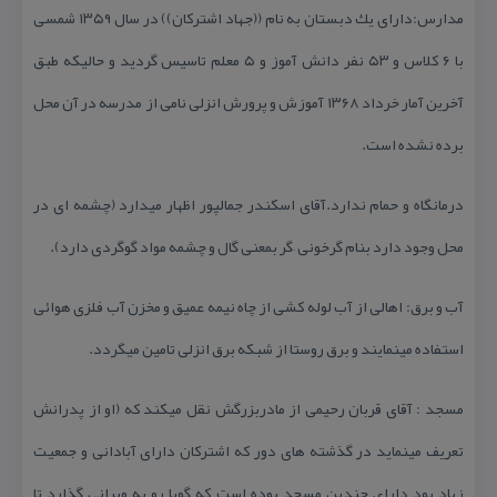
مدارس:دارای یك دبستان به نام ((جهاد اشتركان)) در سال ۱۳۵۹ شمسی
با ۶ كلاس و ۵۳ نفر دانش آموز و ۵ معلم تاسیس گردید و حالیكه طبق
آخرین آمار خرداد ۱۳۶۸ آموزش و پرورش انزلی نامی از مدرسه در آن محل
برده نشده است.
درمانگاه و حمام ندارد.آقای اسكندر جمالپور اظهار میدارد (چشمه ای در
محل وجود دارد بنام گرخونی –گر بمعنی گال و چشمه مواد گوگردی دارد).
آب و برق: اهالی از آب لوله كشی از چاه نیمه عمیق و مخزن آب فلزی هوائی
استفاده مینمایند و برق روستا از شبكه برق انزلی تامین میگردد.
مسجد : آقای قربان رحیمی از مادربزرگش نقل میكند كه (او از پدرانش
تعریف مینماید در گذشته های دور كه اشتركان دارای آبادانی و جمعیت
زیاد بود دارای چندین مسجد بوده است كه گویا رو به ویرانی گذارد تا