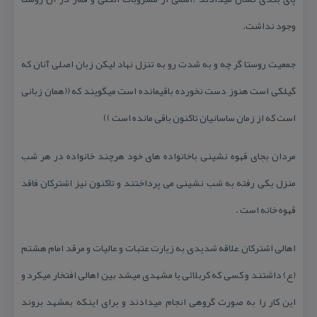
وجود نداشت.
جمعیت روستا گر چه و به شدت رو به تنزل نهاد لیكن زبان اصلی آنان كه
گیلكی است هنوز دست نخورده باقیمانده است میگویند كه ((همان زبانی
است كه از زمان ساسانیان تاكنون باقی مانده است ))
مردان بجای قهوه نشینی باخانواده های خود هرچند خانواده در هر شب
منزل یكی رفته به شب نشینی می پرداختند و تاكنون نیز اشتركان فاقد
قهوه خانه است .
اهالی اشتركان علاقه شدیدی به زیارت عتبات و عالیات و مرقد امام هشتم
(ع) داشتند و كسی كه كربلائی یا مشهدی میشد بین اهالی افتخار میكرد و
این كار را به صورت گروهی انجام میدادند و برای اینكه بمشهد بروند