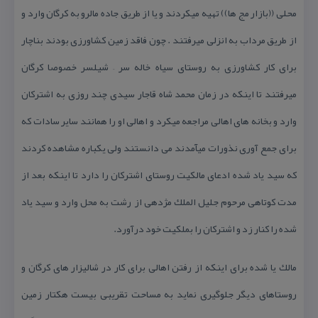
محلی ((بازار مج ها)) تهیه میكردند و یا از طریق جاده مالرو به كرگان وارد و
از طریق مرداب به انزلی میرفتند . چون فاقد زمین كشاورزی بودند بناچار
برای كار كشاورزی به روستای سیاه خاله سر – شیلسر خصوصا كرگان
میرفتند تا اینكه در زمان محمد شاه قاجار سیدی چند روزی به اشتركان
وارد و بخانه های اهالی مراجعه میكرد و اهالی او را همانند سایر سادات كه
برای جمع آوری نذورات میآمدند می دانستند ولی یكباره مشاهده كردند
كه سید یاد شده ادعای مالكیت روستای اشتركان را دارد تا اینكه بعد از
مدت كوتاهی مرحوم جلیل الملك مژدهی از رشت به محل وارد و سید یاد
شده را كنار زد و اشتركان را بملكیت خود درآورد.
مالك یا شده برای اینكه از رفتن اهالی برای كار در شالیزار های كرگان و
روستاهای دیگر جلوگیری نماید به مساحت تقریبی بیست هكتار زمین