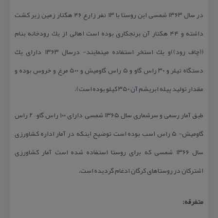
در سال ۱۳۶۳ شمسی این روستا با ۱۳ نفر زارع ۴۶ هكتار زمین زیر كشت
داشته و ۴۴ هكتار آن برنجكاری بوده است اهالی از یك رودخانه بنام
((چاف رود))و یك استخر استفاده مینمایند- درسال ۱۳۶۳ دارای یك
دستگاه تیلر و ۳۰ راس گاو و ۵ راس گاومیش و ۵۰۰ مرغ و خروس بوده و
مقدار تولید پیله ابریشم آن ۳۵۰ كیلو بوده است).
طبق آمار رسمی و سرشماری سال ۱۳۶۵ شمسی دارای ۱۰۰ راس گاو – ۲ راس
گاومیش- ۵ راس اسب بوده است توضیح اینكه در آمار اداره كشاورزی
سال ۱۳۶۶ شمسی كه برای روستا استفاده شده است آمار كشاورزی
اشتركان در روستاهای كرگان ادغام گردیده است.
متفرقه: