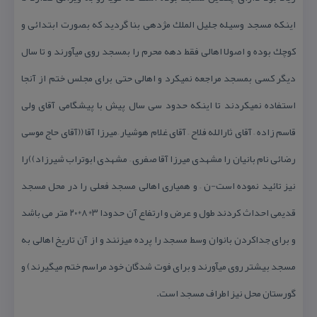
اینكه مسجد وسیله جلیل الملك مژدهی بنا گردید كه بصورت ابتدائی و
كوچك بوده و اصولا اهالی فقط دهه محرم را بمسجد روی میآورند و تا سال
دیگر كسی بمسجد مراجعه نمیكرد و اهالی حتی برای مجلس ختم از آنجا
استفاده نمیكردند تا اینكه حدود سی سال پیش با پیشگامی آقای ولی
قاسم زاده – آقای ثارالله فلاح – آقای غلام هوشیار –میرزا آقا ((آقای حاج موسی
رضائی نام بانیان را مشهدی میرزا آقا صفری – مشهدی ابوتراب شیرزاد))را
نیز تائید نموده است-ن – و همیاری اهالی مسجد فعلی را در محل مسجد
قدیمی احداث كردند طول و عرض و ارتفاع آن حدودا ۳*۸*۲۰ متر می باشد
و برای جداكردن بانوان وسط مسجد را پرده میزنند و از آن تاریخ اهالی به
مسجد بیشتر روی میآورند و برای فوت شدگان خود مراسم ختم میگیرند) و
گورستان محل نیز اطراف مسجد است.