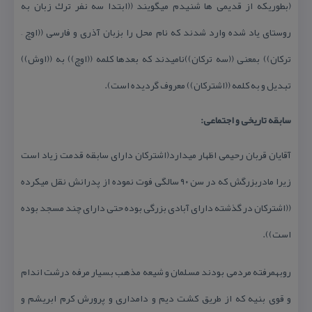
(بطوریكه از قدیمی ها شنیدم میگویند ((ابتدا سه نفر ترك زبان به
روستای یاد شده وارد شدند كه نام محل را بزبان آذری و فارسی ((اوچ –
تركان)) بمعنی ((سه تركان))نامیدند كه بعدها كلمه ((اوچ)) به ((اوش))
تبدیل و به كلمه ((اشتركان)) معروف گردیده است).
سابقه تاریخی و اجتماعی:
آقایان قربان رحیمی اظهار میدارد(اشتركان دارای سابقه قدمت زیاد است
زیرا مادربزرگش كه در سن ۹۰ سالگی فوت نموده از پدرانش نقل میكرده
((اشتركان در گذشته دارای آبادی بزرگی بوده حتی دارای چند مسجد بوده
است)).
روبهمرفته مردمی بودند مسلمان و شیعه مذهب بسیار مرفه درشت اندام
و قوی بنیه كه از طریق كشت دیم و دامداری و پرورش كرم ابریشم و