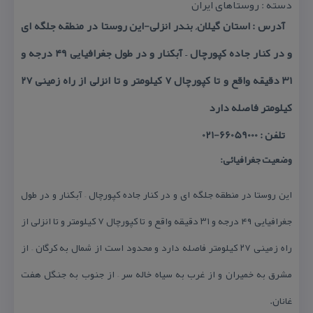
دسته : روستاهای ایران
آدرس : استان گیلان, بندر انزلی-این روستا در منطقه جلگه ای
و در كنار جاده كپورچال – آبكنار و در طول جغرافیایی ۴۹ درجه و
۳۱ دقیقه واقع و تا كپورچال ۷ كیلومتر و تا انزلی از راه زمینی ۲۷
كیلومتر فاصله دارد
تلفن : 66059000-021
وضعیت جغرافیائی:
این روستا در منطقه جلگه ای و در كنار جاده كپورچال – آبكنار و در طول
جغرافیایی ۴۹ درجه و ۳۱ دقیقه واقع و تا كپورچال ۷ كیلومتر و تا انزلی از
راه زمینی ۲۷ كیلومتر فاصله دارد و محدود است از شمال به كرگان – از
مشرق به خمیران و از غرب به سیاه خاله سر – از جنوب به جنگل هفت
غانان.