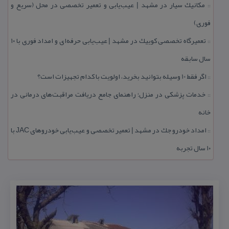
مكانیك سیار در مشهد | عیب‌یابی و تعمیر تخصصی در محل (سریع و
::
فوری)
تعمیرگاه تخصصی كوییك در مشهد | عیب‌یابی حرفه‌ای و امداد فوری با ۱۰
::
سال سابقه
اگر فقط 10 وسیله بتوانید بخرید، اولویت با كدام تجهیزات است؟
::
خدمات پزشكی در منزل؛ راهنمای جامع دریافت مراقبت‌های درمانی در
::
خانه
امداد خودرو جك در مشهد | تعمیر تخصصی و عیب‌یابی خودروهای JAC با
::
۱۰ سال تجربه