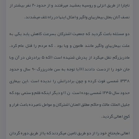
ناچارا از طریق انزلی و روسیه بمشهد میرفتند و از حدود ۲۰ نفر بیشتر از
نصف آنان بعلل بیماریهای واگیر و امثال اینها در راه تلف میشدند.
دو مسئله باعث گردید كه جمعیت اشتركان بسرعت كاهش یابد یكی به
علت بیماریهای واگیر مانند طاعون و وبا بود . كه مردم را قتل عام كرد.
مادربزرگم نقل میكرد از پدرش شنیده است ((كه ۵ برادرش در آن وبا
جان خود را ازدست دادند))((با توجه به سن مادریزرگ ۹۰ سال و حدود
۱۳۳۸ شمسی فوت كرده و چون برادرانش را ندیده است .این بیماری
حدود سال ۱۲۴۵ شمسی بوده است – ن )) و دیگر اینكه ظلم و ستمی بود كه
جلیل الملك مالك و حاكم مطلق العنان اشتركان و عوامل نامبرده باعث فرار و
كوچ اهالی گردید.
اهالی مایحتاج خود را از دو طریق تامین میكردند كه یا از طریق دوره گردان