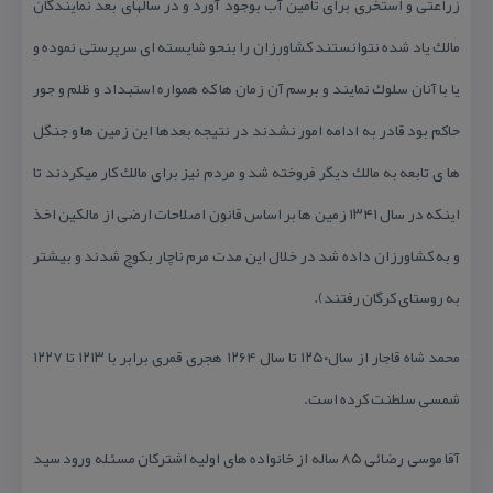
زراعتی و استخری برای تامین آب بوجود آورد و در سالهای بعد نمایندگان
مالك یاد شده نتوانستند كشاورزان را بنحو شایسته ای سرپرستی نموده و
یا با آنان سلوك نمایند و برسم آن زمان ها كه همواره استبداد و ظلم و جور
حاكم بود قادر به ادامه امور نشدند در نتیجه بعدها این زمین ها و جنگل
ها ی تابعه به مالك دیگر فروخته شد و مردم نیز برای مالك كار میكردند تا
اینكه در سال ۱۳۴۱ زمین ها بر اساس قانون اصلاحات ارضی از مالكین اخذ
و به كشاورزان داده شد در خلال این مدت مرم ناچار بكوچ شدند و بیشتر
به روستای كرگان رفتند).
محمد شاه قاجار از سال۱۲۵۰ تا سال ۱۲۶۴ هجری قمری برابر با ۱۲۱۳ تا ۱۲۲۷
شمسی سلطنت كرده است.
آقا موسی رضائی ۸۵ ساله از خانواده های اولیه اشتركان مسئله ورود سید