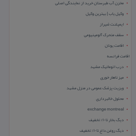
مخزن آب طبرستان خرید از نمایندگی اصلی
وکیل یاب | بهترین وکیل
ایمپلنت شیراز
سقف متحرک آلومینیومی
اقامت یونان
اقامت فرانسه
درب اتوماتیک مشهد
میز ناهار خوری
ویزیت پزشک عمومی در منزل مشهد
محلول خالبرداری
exchange montreal
دیگ بخار تا 10% تخفیف
دیگ روغن داغ تا 10% تخفیف