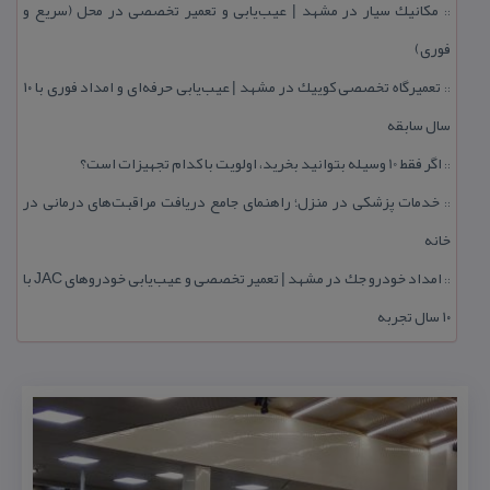
مكانیك سیار در مشهد | عیب‌یابی و تعمیر تخصصی در محل (سریع و
::
فوری)
تعمیرگاه تخصصی كوییك در مشهد | عیب‌یابی حرفه‌ای و امداد فوری با ۱۰
::
سال سابقه
اگر فقط 10 وسیله بتوانید بخرید، اولویت با كدام تجهیزات است؟
::
خدمات پزشكی در منزل؛ راهنمای جامع دریافت مراقبت‌های درمانی در
::
خانه
امداد خودرو جك در مشهد | تعمیر تخصصی و عیب‌یابی خودروهای JAC با
::
۱۰ سال تجربه