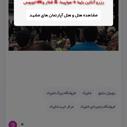
رزرو آنلاین بلیط ✈️ هواپیما، 🚆 قطار و 🚌 اتوبوس
مشاهده هتل و هتل‌ آپارتمان های مشهد
روبیان سابق
شاپرك
فروشگاه بزرگ شاپرك
فروشگاه زنجیره ای شاپرك
مركز خرید شاپرك