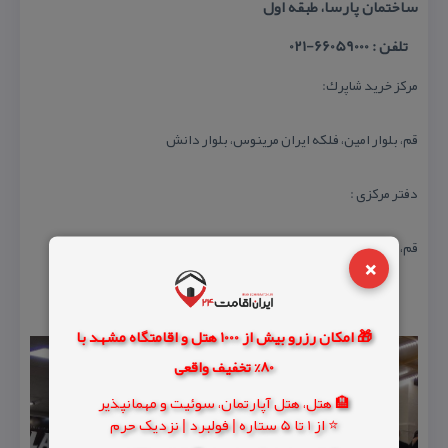
ساختمان پارسا، طبقه اول
تلفن : 66059000-021
مركز خرید شاپرك:
قم، بلوار امین، فلكه ایران مرینوس، بلوار دانش
دفتر مركزی :
قم، بلوار امین، بلوار دانش ، كوی ۱۲، ساختمان پارسا، طبقه اول
×
🎁 امکان رزرو بیش از 1000 هتل و اقامتگاه مشهد با
80% تخفیف واقعی
🏨 هتل، هتل آپارتمان، سوئیت و مهمانپذیر
⭐ از 1 تا 5 ستاره | فولبرد | نزدیک حرم