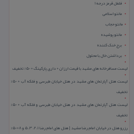
فلفل قرمز درجه 1
مانتو اسلامی
مانتو حجاب
مانتو پوشیده
برج خنک کننده
برداشتن خال با محلول
لیست مسافرخانه های مشهد با قیمت ارزان + داری پارکینگ + 50% تخفیف
لیست هتل آپارتمان های مشهد در هتل خیابان طبرسی و فلکه آب + 50%
تخفیف
لیست هتل آپارتمان های مشهد در هتل خیابان طبرسی و فلکه آب + 50%
تخفیف
رزرو هتل در خیابان امام رضا مشهد | هتل‌ های امام رضا 1، 2، 3، 5 و 8+50%