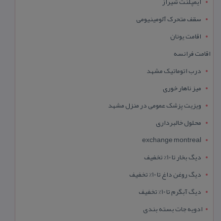
ایمپلنت شیراز
سقف متحرک آلومینیومی
اقامت یونان
اقامت فرانسه
درب اتوماتیک مشهد
میز ناهار خوری
ویزیت پزشک عمومی در منزل مشهد
محلول خالبرداری
exchange montreal
دیگ بخار تا 10% تخفیف
دیگ روغن داغ تا 10% تخفیف
دیگ آبگرم تا 10% تخفیف
ادویه جات بسته بندی