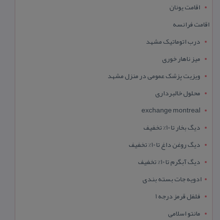
اقامت یونان
اقامت فرانسه
درب اتوماتیک مشهد
میز ناهار خوری
ویزیت پزشک عمومی در منزل مشهد
محلول خالبرداری
exchange montreal
دیگ بخار تا 10% تخفیف
دیگ روغن داغ تا 10% تخفیف
دیگ آبگرم تا 10% تخفیف
ادویه جات بسته بندی
فلفل قرمز درجه 1
مانتو اسلامی