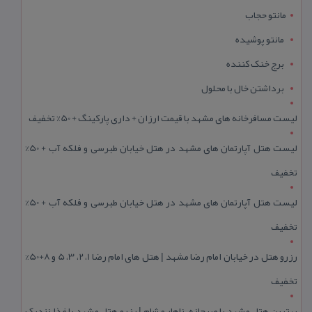
مانتو حجاب
مانتو پوشیده
برج خنک کننده
برداشتن خال با محلول
لیست مسافرخانه های مشهد با قیمت ارزان + داری پارکینگ + 50% تخفیف
لیست هتل آپارتمان های مشهد در هتل خیابان طبرسی و فلکه آب + 50%
تخفیف
لیست هتل آپارتمان های مشهد در هتل خیابان طبرسی و فلکه آب + 50%
تخفیف
رزرو هتل در خیابان امام رضا مشهد | هتل‌ های امام رضا 1، 2، 3، 5 و 8+50%
تخفیف
بهترین هتل مشهد با صبحانه، ناهار و شام | رزرو هتل مشهد با غذا نزدیک