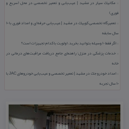
مكانیك سیار در مشهد | عیب‌یابی و تعمیر تخصصی در محل (سریع و
::
فوری)
تعمیرگاه تخصصی كوییك در مشهد | عیب‌یابی حرفه‌ای و امداد فوری با ۱۰
::
سال سابقه
اگر فقط 10 وسیله بتوانید بخرید، اولویت با كدام تجهیزات است؟
::
خدمات پزشكی در منزل؛ راهنمای جامع دریافت مراقبت‌های درمانی در
::
خانه
امداد خودرو جك در مشهد | تعمیر تخصصی و عیب‌یابی خودروهای JAC با
::
۱۰ سال تجربه