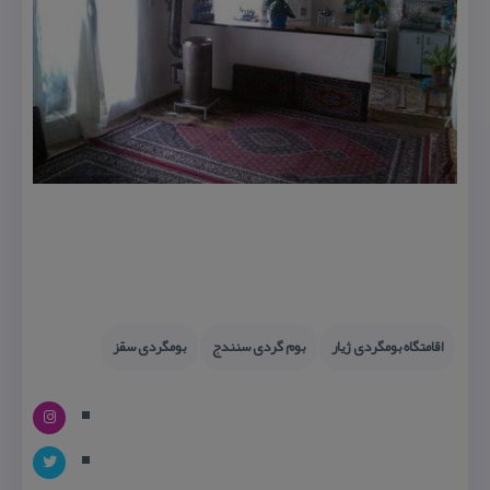
اقامتگاه بومگردی ژیار
بوم گردی سنندج
بومگردی سقز