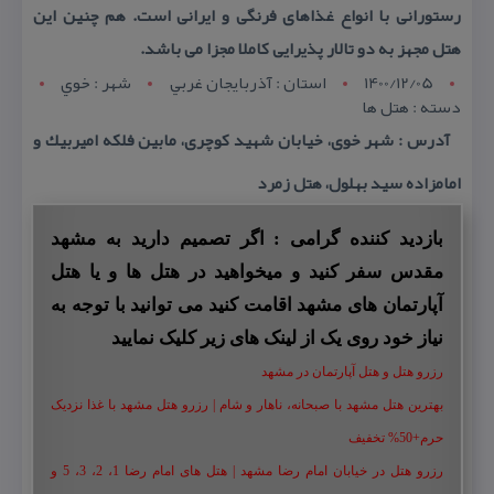
رستورانی با انواع غذاهای فرنگی و ایرانی است. هم چنین این
هتل مجهز به دو تالار پذیرایی كاملا مجزا می باشد.
1400/12/05
استان : آذربايجان غربي
شهر : خوي
دسته : هتل ها
آدرس : شهر خوی، خیابان شهید كوچری، مابین فلكه امیربیك و
امامزاده سید بهلول، هتل زمرد
بازدید کننده گرامی : اگر تصمیم دارید به مشهد
مقدس سفر کنید و میخواهید در هتل ها و یا هتل
آپارتمان های مشهد اقامت کنید می توانید با توجه به
نیاز خود روی یک از لینک های زیر کلیک نمایید
رزرو هتل و هتل آپارتمان در مشهد
بهترین هتل مشهد با صبحانه، ناهار و شام | رزرو هتل مشهد با غذا نزدیک
حرم+50% تخفیف
رزرو هتل در خیابان امام رضا مشهد | هتل‌ های امام رضا 1، 2، 3، 5 و