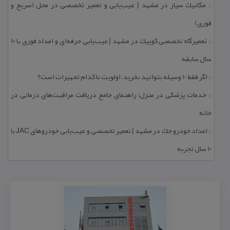
مكانیك سیار در مشهد | عیب‌یابی و تعمیر تخصصی در محل (سریع و
::
فوری)
تعمیرگاه تخصصی كوییك در مشهد | عیب‌یابی حرفه‌ای و امداد فوری با ۱۰
::
سال سابقه
اگر فقط 10 وسیله بتوانید بخرید، اولویت با كدام تجهیزات است؟
::
خدمات پزشكی در منزل؛ راهنمای جامع دریافت مراقبت‌های درمانی در
::
خانه
امداد خودرو جك در مشهد | تعمیر تخصصی و عیب‌یابی خودروهای JAC با
::
۱۰ سال تجربه