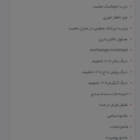
درب اتوماتیک مشهد
میز ناهار خوری
ویزیت پزشک عمومی در منزل مشهد
محلول خالبرداری
exchange montreal
دیگ بخار تا 10% تخفیف
دیگ روغن داغ تا 10% تخفیف
دیگ آبگرم تا 10% تخفیف
ادویه جات بسته بندی
فلفل قرمز درجه 1
مانتو اسلامی
مانتو حجاب
مانتو پوشیده