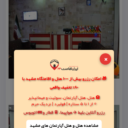
×
🎁 امکان رزرو بیش از 1000 هتل و اقامتگاه مشهد با
80% تخفیف واقعی
🏨 هتل، هتل آپارتمان، سوئیت و مهمانپذیر
⭐ از 1 تا 5 ستاره | فولبرد | نزدیک حرم
رزرو آنلاین بلیط ✈️ هواپیما، 🚆 قطار و 🚌 اتوبوس
مشاهده هتل و هتل‌ آپارتمان های مشهد