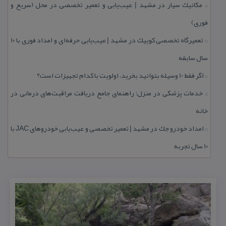
مكانیك سیار در مشهد | عیب‌یابی و تعمیر تخصصی در محل (سریع و
::
فوری)
تعمیرگاه تخصصی كوییك در مشهد | عیب‌یابی حرفه‌ای و امداد فوری با ۱۰
::
سال سابقه
اگر فقط 10 وسیله بتوانید بخرید، اولویت با كدام تجهیزات است؟
::
خدمات پزشكی در منزل؛ راهنمای جامع دریافت مراقبت‌های درمانی در
::
خانه
امداد خودرو جك در مشهد | تعمیر تخصصی و عیب‌یابی خودروهای JAC با
::
۱۰ سال تجربه