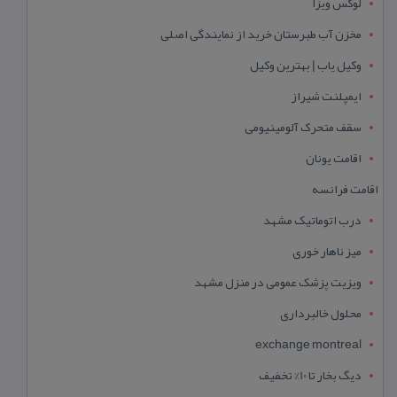
لوکس ویزا
مخزن آب طبرستان خرید از نمایندگی اصلی
وکیل یاب | بهترین وکیل
ایمپلنت شیراز
سقف متحرک آلومینیومی
اقامت یونان
اقامت فرانسه
درب اتوماتیک مشهد
میز ناهار خوری
ویزیت پزشک عمومی در منزل مشهد
محلول خالبرداری
exchange montreal
دیگ بخار تا 10% تخفیف