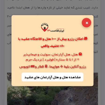
دارد. شیب تندی كه شاید خیلی از تازه واردها را از همان ابتدا ناامید
كند! اما نگران نباشید این شیب تند چندان ماندگار نیست. حدود ۳۰۰-۲۰۰
×
متر بالاتر به مجتمع پذیرایی دارآباد (كافه آقا فرامرز) كه برسید باقی مسیر
شیب چندانی ندارد. در كل مسیر دره دارآباد در بین مسیرهای
🎁 امکان رزرو بیش از 1000 هتل و اقامتگاه مشهد با
كوهنوردی شمال تهران از شیب كمتری برخوردار است. در مجاورت كافه آب
80% تخفیف واقعی
آشامیدنی از طریق شیر‌های آب در دسترس است.
🏨 هتل، هتل آپارتمان، سوئیت و مهمانپذیر
⭐ از 1 تا 5 ستاره | فولبرد | نزدیک حرم
رزرو آنلاین بلیط ✈️ هواپیما، 🚆 قطار و 🚌 اتوبوس
مشاهده هتل و هتل‌ آپارتمان های مشهد