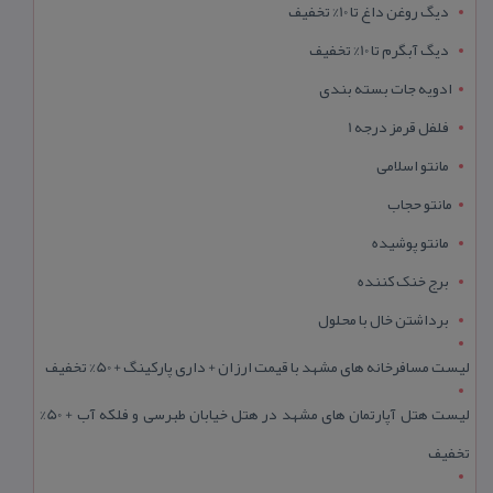
دیگ روغن داغ تا 10% تخفیف
دیگ آبگرم تا 10% تخفیف
ادویه جات بسته بندی
فلفل قرمز درجه 1
مانتو اسلامی
مانتو حجاب
مانتو پوشیده
برج خنک کننده
برداشتن خال با محلول
لیست مسافرخانه های مشهد با قیمت ارزان + داری پارکینگ + 50% تخفیف
لیست هتل آپارتمان های مشهد در هتل خیابان طبرسی و فلکه آب + 50%
تخفیف