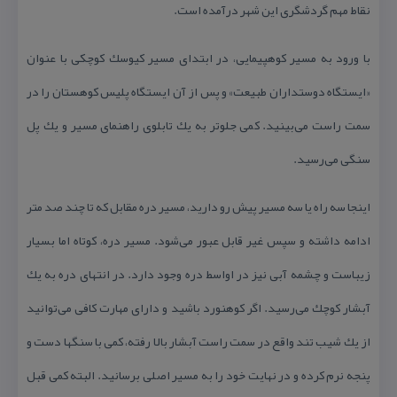
نقاط مهم گردشگری این شهر درآمده است.
با ورود به مسیر كوهپیمایی، در ابتدای مسیر كیوسك كوچكی با عنوان
«ایستگاه دوستداران طبیعت» و پس از آن ایستگاه پلیس كوهستان را در
سمت راست می‌بینید. كمی جلوتر به یك تابلوی راهنمای مسیر و یك پل
سنگی می‌رسید.
اینجا سه راه یا سه مسیر پیش رو دارید، مسیر دره مقابل كه تا چند صد متر
ادامه داشته و سپس غیر قابل عبور می‌شود. مسیر دره، كوتاه اما بسیار
زیباست و چشمه آبی نیز در اواسط دره وجود دارد. در انتهای دره به یك
آبشار كوچك می‌رسید. اگر كوهنورد باشید و دارای مهارت كافی می‌توانید
از یك شیب تند واقع در سمت راست آبشار بالا رفته، كمی با سنگها دست و
پنجه نرم كرده و در نهایت خود را به مسیر اصلی برسانید. البته كمی قبل