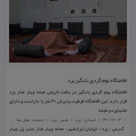
اقامتگاه بوم گردی بادگیر یزد
اقامتگاه بوم گردی بادگیر در بافت تاریخی محله چهار منار یزد
قرار دارد. این اقامتگاه ظرفیت پذیرش ۳۰ نفر را داراست و دارای
تختهای دو طبقه
1400/12/04
استان : يزد
شهر : يزد
دسته : هتل ها
آدرس : یزد- خیابان ایرانشهر- محله چهار منار جنب پل چهار