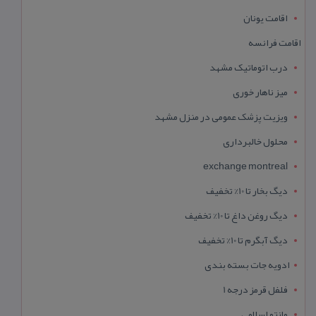
اقامت یونان
اقامت فرانسه
درب اتوماتیک مشهد
میز ناهار خوری
ویزیت پزشک عمومی در منزل مشهد
محلول خالبرداری
exchange montreal
دیگ بخار تا 10% تخفیف
دیگ روغن داغ تا 10% تخفیف
دیگ آبگرم تا 10% تخفیف
ادویه جات بسته بندی
فلفل قرمز درجه 1
مانتو اسلامی