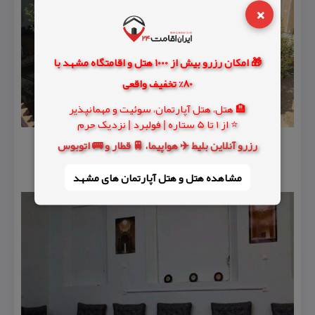
×
🎁 امکان رزرو بیش از 1000 هتل و اقامتگاه مشهد با
80% تخفیف واقعی
🏨 هتل، هتل آپارتمان، سوئیت و مهمانپذیر
⭐ از 1 تا 5 ستاره | فولبرد | نزدیک حرم
رزرو آنلاین بلیط ✈️ هواپیما، 🚆 قطار و 🚌 اتوبوس
مشاهده هتل و هتل‌ آپارتمان های مشهد