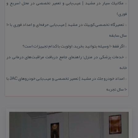
مكانیك سیار در مشهد | عیب‌یابی و تعمیر تخصصی در محل (سریع و
::
فوری)
تعمیرگاه تخصصی كوییك در مشهد | عیب‌یابی حرفه‌ای و امداد فوری با ۱۰
::
سال سابقه
اگر فقط 10 وسیله بتوانید بخرید، اولویت با كدام تجهیزات است؟
::
خدمات پزشكی در منزل؛ راهنمای جامع دریافت مراقبت‌های درمانی در
::
خانه
امداد خودرو جك در مشهد | تعمیر تخصصی و عیب‌یابی خودروهای JAC با
::
۱۰ سال تجربه