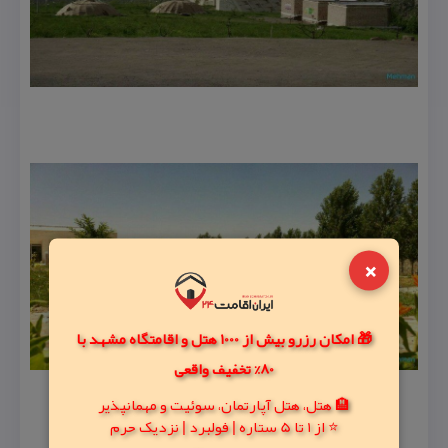
×
🎁 امکان رزرو بیش از 1000 هتل و اقامتگاه مشهد با
80% تخفیف واقعی
🏨 هتل، هتل آپارتمان، سوئیت و مهمانپذیر
⭐ از 1 تا 5 ستاره | فولبرد | نزدیک حرم