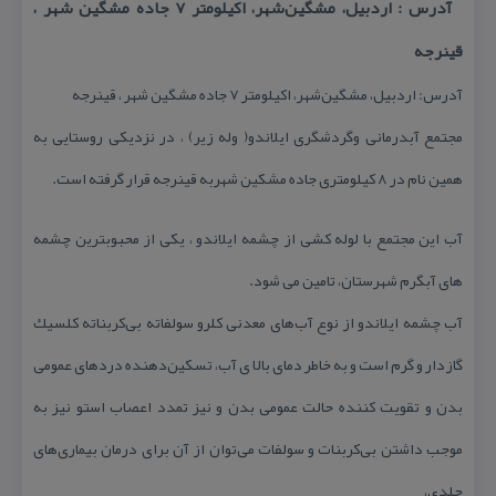
آدرس : اردبیل، مشگین‌شهر، اكیلومتر ۷ جاده مشگین شهر ،
قینرجه
آدرس: اردبیل، مشگین‌شهر، اكیلومتر ۷ جاده مشگین شهر ، قینرجه
مجتمع آبدرمانی وگردشگری ایلاندو( وله زیر) ، در نزدیكی روستایی به
همین نام در ۸ كیلومتری جاده مشكین شهربه قینرجه قرار گرفته است.
آب این مجتمع با لوله كشی از چشمه ایلاندو ، یكی از محبوبترین چشمه
های آبگرم شهرستان، تامین می شود.
آب چشمه ایلاندو از نوع آب‌های معدنی كلرو سولفاته بی‌كربناته كلسیك
گازدار و گرم است و به خاطر دمای بالا ی آب، تسكین‌دهنده دردهای عمومی
بدن و تقویت كننده حالت عمومی بدن و نیز تمدد اعصاب استو نیز به
موجب داشتن بی‌كربنات و سولفات می‌توان از آن برای درمان بیماری‌های
جلدی،