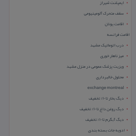
ایمپلنت شیراز
سقف متحرک آلومینیومی
اقامت یونان
اقامت فرانسه
درب اتوماتیک مشهد
میز ناهار خوری
ویزیت پزشک عمومی در منزل مشهد
محلول خالبرداری
exchange montreal
دیگ بخار تا 10% تخفیف
دیگ روغن داغ تا 10% تخفیف
دیگ آبگرم تا 10% تخفیف
ادویه جات بسته بندی