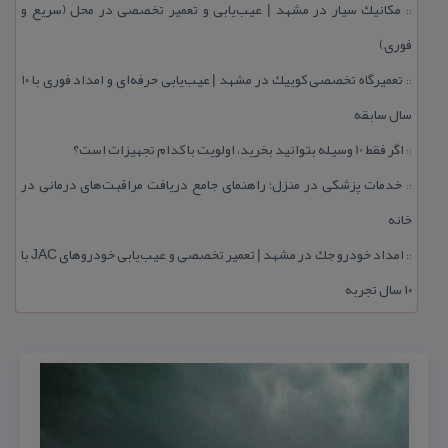
مكانیك سیار در مشهد | عیب‌یابی و تعمیر تخصصی در محل (سریع و
::
فوری)
تعمیرگاه تخصصی كوییك در مشهد | عیب‌یابی حرفه‌ای و امداد فوری با ۱۰
::
سال سابقه
اگر فقط 10 وسیله بتوانید بخرید، اولویت با كدام تجهیزات است؟
::
خدمات پزشكی در منزل؛ راهنمای جامع دریافت مراقبت‌های درمانی در
::
خانه
امداد خودرو جك در مشهد | تعمیر تخصصی و عیب‌یابی خودروهای JAC با
::
۱۰ سال تجربه