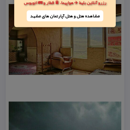
رزرو آنلاین بلیط ✈️ هواپیما، 🚆 قطار و 🚌 اتوبوس
مشاهده هتل و هتل‌ آپارتمان های مشهد