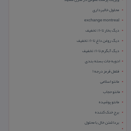
محلول خالبرداری
exchange montreal
دیگ بخار تا 10% تخفیف
دیگ روغن داغ تا 10% تخفیف
دیگ آبگرم تا 10% تخفیف
ادویه جات بسته بندی
فلفل قرمز درجه 1
مانتو اسلامی
مانتو حجاب
مانتو پوشیده
برج خنک کننده
برداشتن خال با محلول