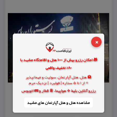
×
🎁 امکان رزرو بیش از 1000 هتل و اقامتگاه مشهد با
80% تخفیف واقعی
🏨 هتل، هتل آپارتمان، سوئیت و مهمانپذیر
⭐ از 1 تا 5 ستاره | فولبرد | نزدیک حرم
رزرو آنلاین بلیط ✈️ هواپیما، 🚆 قطار و 🚌 اتوبوس
مشاهده هتل و هتل‌ آپارتمان های مشهد