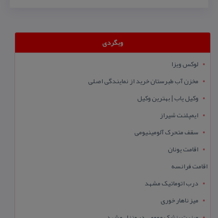
وبگردی
لوکس ویزا
مخزن آب طبرستان خرید از نمایندگی اصلی
وکیل یاب | بهترین وکیل
ایمپلنت شیراز
سقف متحرک آلومینیومی
اقامت یونان
اقامت فرانسه
درب اتوماتیک مشهد
میز ناهار خوری
ویزیت پزشک عمومی در منزل مشهد