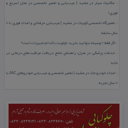
مكانیك سیار در مشهد | عیب‌یابی و تعمیر تخصصی در محل (سریع و
::
فوری)
تعمیرگاه تخصصی كوییك در مشهد | عیب‌یابی حرفه‌ای و امداد فوری با ۱۰
::
سال سابقه
اگر فقط 10 وسیله بتوانید بخرید، اولویت با كدام تجهیزات است؟
::
خدمات پزشكی در منزل؛ راهنمای جامع دریافت مراقبت‌های درمانی در
::
خانه
امداد خودرو جك در مشهد | تعمیر تخصصی و عیب‌یابی خودروهای JAC با
::
۱۰ سال تجربه