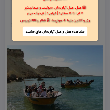
🏨 هتل، هتل آپارتمان، سوئیت و مهمانپذیر
⭐ از 1 تا 5 ستاره | فولبرد | نزدیک حرم
رزرو آنلاین بلیط ✈️ هواپیما، 🚆 قطار و 🚌 اتوبوس
مشاهده هتل و هتل‌ آپارتمان های مشهد