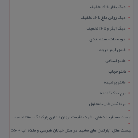
دیگ بخار تا 10% تخفیف
دیگ روغن داغ تا 10% تخفیف
دیگ آبگرم تا 10% تخفیف
ادویه جات بسته بندی
فلفل قرمز درجه 1
مانتو اسلامی
مانتو حجاب
مانتو پوشیده
برج خنک کننده
برداشتن خال با محلول
لیست مسافرخانه های مشهد با قیمت ارزان + داری پارکینگ + 50% تخفیف
لیست هتل آپارتمان های مشهد در هتل خیابان طبرسی و فلکه آب + 50%