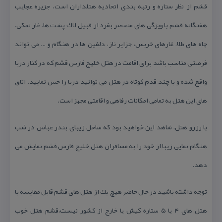
قشم از نظر ستاره و رتبه بندی اتحادیه هتلداران است. جزیره عجایب
هفتگانه قشم با ویژگی های منحصر بفرد از قبیل لاك پشت ها، غار نمكی،
چاه های طلا، غارهای خربس، جزایر ناز، دلفین ها در هنگام و … می تواند
فرصتی مناسب باشد برای اقامت در هتل خلیج فارس قشم كه در كنار دریا
واقع شده و با چند قدم كوتاه در هتل می توانید دریا را حس نمایید. اتاق
های این هتل به تمامی امكانات رفاهی و اقامتی مجهز است.
با رزرو هتل، شاهد این خواهید بود كه ساحل زیبای بندر عباس در شب
هنگام نمایی زیبا از خود را به مسافران هتل خلیج فارس قشم نمایش می
دهد.
توجه داشته باشید در حال حاضر هیچ یك از هتل های قشم قابل مقایسه با
هتل های ۴ یا ۵ ستاره كیش یا خارج از كشور نیست،قشم هتل خوب