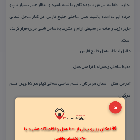
ندارد! لطفا به این مورد توجه كافی داشته باشید و انتظار هتل بسیار تاپ و
حرفه ای نداشته باشید.هتل ساحلی خلیج فارس در كنار ساحل شمالی
جزیره زیبای قشم در محیطی آرام و مشرف به ساحل شنی جزیره قرار گرفته
است.
دلایل انتخاب هتل خلیج فارس
محیط ساحلی و همراه با آرامش هتل
آدرس هتل
: استان هرمزگان ، قشم ساحلی شمالی كیلومتر ۵اتوبان قشم
درگهان
×
🎁 امکان رزرو بیش از 1000 هتل و اقامتگاه مشهد با
80% تخفیف واقعی