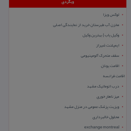
وبگردی
لوکس ویزا
مخزن آب طبرستان خرید از نمایندگی اصلی
وکیل یاب | بهترین وکیل
ایمپلنت شیراز
سقف متحرک آلومینیومی
اقامت یونان
اقامت فرانسه
درب اتوماتیک مشهد
میز ناهار خوری
ویزیت پزشک عمومی در منزل مشهد
محلول خالبرداری
exchange montreal