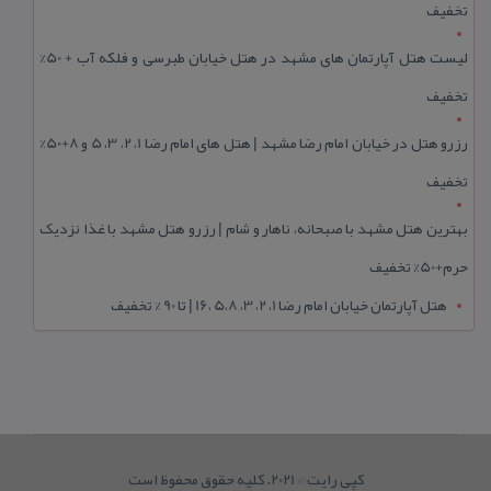
تخفیف
لیست هتل آپارتمان های مشهد در هتل خیابان طبرسی و فلکه آب + 50%
تخفیف
رزرو هتل در خیابان امام رضا مشهد | هتل‌ های امام رضا 1، 2، 3، 5 و 8+50%
تخفیف
بهترین هتل مشهد با صبحانه، ناهار و شام | رزرو هتل مشهد با غذا نزدیک
حرم+50% تخفیف
هتل آپارتمان خیابان امام رضا 1، 2، 3، 5،8 ،16 | تا 90 % تخفیف
کپی رایت © 2021. کلیه حقوق محفوظ است