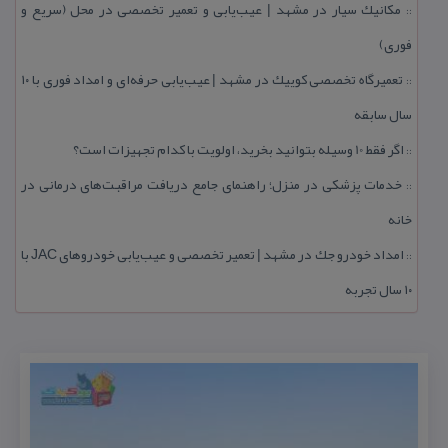
مكانیك سیار در مشهد | عیب‌یابی و تعمیر تخصصی در محل (سریع و
::
فوری)
تعمیرگاه تخصصی كوییك در مشهد | عیب‌یابی حرفه‌ای و امداد فوری با ۱۰
::
سال سابقه
اگر فقط 10 وسیله بتوانید بخرید، اولویت با كدام تجهیزات است؟
::
خدمات پزشكی در منزل؛ راهنمای جامع دریافت مراقبت‌های درمانی در
::
خانه
امداد خودرو جك در مشهد | تعمیر تخصصی و عیب‌یابی خودروهای JAC با
::
۱۰ سال تجربه