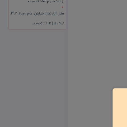
نزدیک حرم+50% تخفیف
هتل آپارتمان خیابان امام رضا 1، 2، 3،
5،8 ،16 | تا 90 % تخفیف