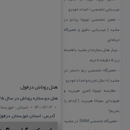
عیب‌یابی تخصصی + امداد خودرو
تعمیر تخصصی تویوتا پرادو در
::
مشهد | عیب‌یابی دقیق و تعمیرگاه
حرفه‌ای
چهار هتل‌ ستاره‌دار مشهد با فاصله
::
زیر 5 دقیقه تا حرم
تعمیرگاه تخصصی رنو داستر در
::
مشهد | ۱۰ سال تجربه و امداد خودرو
هتل روناش دزفول
مقایسه تویوتا كمری هیبرید و
::
هتل دو ستاره روناش در سال ۱۳۷۵ در شهر دزفول ساخته شد و آخرین بازسازی آن، سال ۱۳۹۲ انجام گرفت
هیوندای سوناتا هیبرید | كدام را
1400/12/04
استان : خوزستا
بخریم؟
آدرس : استان خوزستان, دزفول-
تعمیرگاه تخصصی SWM در مشهد
::