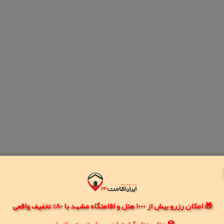
🎁 امکان رزرو بیش از 1000 هتل و اقامتگاه مشهد با 80% تخفیف واقعی
🏨 هتل، هتل آپارتمان، سوئیت و مهمانپذیر