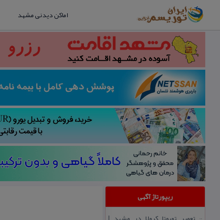
اماکن دیدنی مشهد
ریپورتاژ آگهی
تعمیر تویوتا كرولا در مشهد |
::