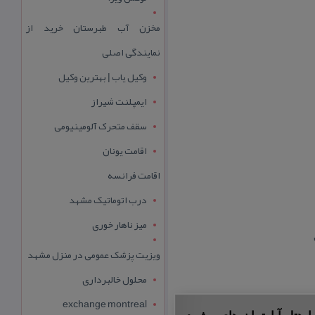
مخزن آب طبرستان خرید از
نمایندگی اصلی
وکیل یاب | بهترین وکیل
ایمپلنت شیراز
سقف متحرک آلومینیومی
اقامت یونان
اقامت فرانسه
درب اتوماتیک مشهد
میز ناهار خوری
ویزیت پزشک عمومی در منزل مشهد
محلول خالبرداری
exchange montreal