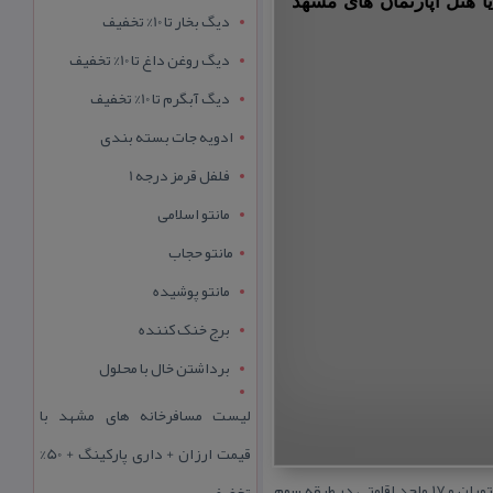
ا هتل آپارتمان های مشهد
دیگ بخار تا 10% تخفیف
دیگ روغن داغ تا 10% تخفیف
دیگ آبگرم تا 10% تخفیف
ادویه جات بسته بندی
فلفل قرمز درجه 1
مانتو اسلامی
مانتو حجاب
مانتو پوشیده
برج خنک کننده
برداشتن خال با محلول
لیست مسافرخانه های مشهد با
قیمت ارزان + داری پارکینگ + 50%
هتل دو ستاره روناش در سال ۱۳۷۵ در شهر دزفول ساخته شد و آخرین بازسازی آن، سال ۱۳۹۲ انجام گرفت. لابی هتل، رستوران و ۱۷ واحد اقامتی در طبقه سوم
تخفیف