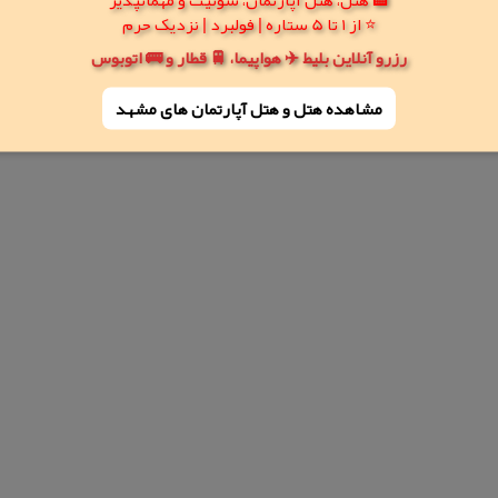
⭐ از 1 تا 5 ستاره | فولبرد | نزدیک حرم
رزرو آنلاین بلیط ✈️ هواپیما، 🚆 قطار و 🚌 اتوبوس
مشاهده هتل و هتل‌ آپارتمان های مشهد