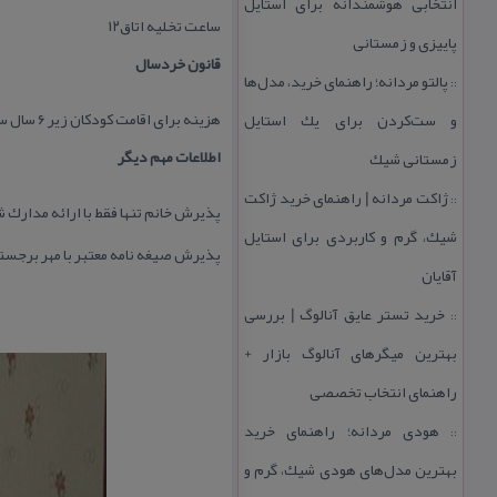
انتخابی هوشمندانه برای استایل
ساعت تخلیه اتاق۱۲
پاییزی و زمستانی
قانون خردسال
پالتو مردانه؛ راهنمای خرید، مدل‌ها
::
هزینه برای اقامت كودكان زیر ۶ سال سرویس رایگان و بالای ۶ سال نفر اضافه محاسبه می شود.
و ست‌كردن برای یك استایل
اطلاعات مهم دیگر
زمستانی شیك
ژاكت مردانه | راهنمای خرید ژاكت
::
پذیرش خانم تنها فقط با ارائه مدارك 
شیك، گرم و كاربردی برای استایل
پذیرش صیغه نامه معتبر با مهر برجست
آقایان
خرید تستر عایق آنالوگ | بررسی
::
بهترین میگرهای آنالوگ بازار +
راهنمای انتخاب تخصصی
هودی مردانه؛ راهنمای خرید
::
بهترین مدل‌های هودی شیك، گرم و