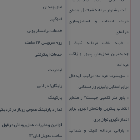
اتاق چمدان
كت و شلوار مردانه شیك | راهنمای
::
فتوكپی
خرید، انتخاب و استایل‌سازی
خدمات ترانسفر پولی
حرفه‌ای
روم سرویس ۲۴ ساعته
خرید بافت مردانه شیك |
::
جدیدترین مدل‌های پلیور و ژاكت
خدمات اینترنتی
مردانه
اینترنت
سویشرت مردانه؛ تركیب ایده‌آل
::
رایگان! در لابی
برای استایل پاییزی و زمستانی
پاور متر كلمپی چیست؟ راهنمای
پاركینگ
::
انتخاب بهترین وات‌متر انبری برای
ندارد پاركینگ عمومی روباز در نزدیك
اندازه‌گیری توان برق
قوانین و مقررات هتل روناش دزفول
بارانی مردانه شیك و ضدآب؛
::
ساعت تحویل اتاق۱۳