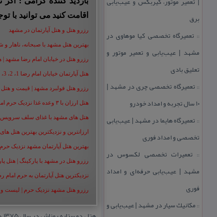
| تعمیر موتور، گیربكس و عیب‌یابی
بازدید کننده گرامی : اگر
اقامت کنید می توانید با توج
برق
رزرو هتل و هتل آپارتمان در مشهد
تعمیرگاه تخصصی كیا موهاوی در
::
بهترین هتل مشهد با صبحانه، ناهار و شام |
مشهد | عیب‌یابی و تعمیر موتور و
رزرو هتل در خیابان امام رضا مشهد | هتل‌ های امام رضا 
تعلیق بادی
هتل آپارتمان خیابان امام رضا 1، 2، 3، 5،8 ،16 | تا 90 % تخفیف
تعمیرگاه تخصصی چری در مشهد |
::
رزرو هتل فولبرد مشهد | قیمت و هتل های 
۱۰ سال تجربه و امداد خودرو
هتل ارزان با ۳ وعده غذا نزدیک حرم امام رضا | رزرو هتل ارزان مشهد+50%
تعمیرگاه هایما در مشهد | عیب‌یابی
هتل های مشهد با غذای سلف سرویس | هت
::
ارزانترین و نزدیکترین بهترین هتل های م
تخصصی و امداد فوری
بهترین هتل آپارتمان مشهد نزدیک حرم | هت
تعمیرات تخصصی لكسوس در
::
رزرو هتل در مشهد با پارکینگ | هتل پارکین
مشهد | عیب‌یابی حرفه‌ای و امداد
نزدیکترین هتل آپارتمان به حرم امام ر
فوری
رزرو هتل مشهد نزدیک حرم | لیست و شمار
مكانیك سیار در مشهد | عیب‌یابی و
::