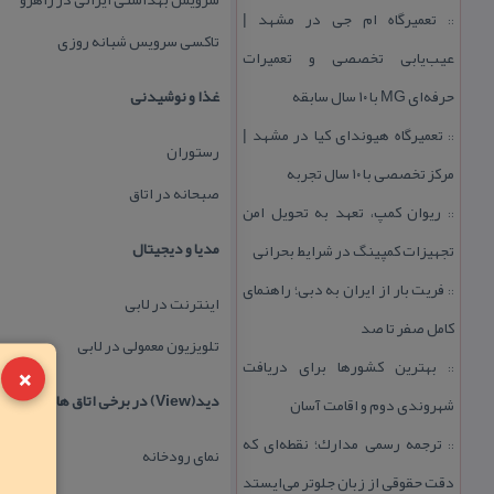
تعمیرگاه ام جی در مشهد |
::
تاكسی سرویس شبانه روزی
عیب‌یابی تخصصی و تعمیرات
حرفه‌ای MG با ۱۰ سال سابقه
غذا و نوشیدنی
تعمیرگاه هیوندای كیا در مشهد |
::
رستوران
مركز تخصصی با ۱۰ سال تجربه
صبحانه در اتاق
ریوان كمپ، تعهد به تحویل امن
::
مدیا و دیجیتال
تجهیزات كمپینگ در شرایط بحرانی
فریت بار از ایران به دبی؛ راهنمای
::
اینترنت در لابی
كامل صفر تا صد
تلویزیون معمولی در لابی
×
بهترین كشورها برای دریافت
::
دید(View) در برخی اتاق ها
شهروندی دوم و اقامت آسان
ترجمه رسمی مدارك؛ نقطه‌ای كه
::
نمای رودخانه
دقت حقوقی از زبان جلوتر می‌ایستد