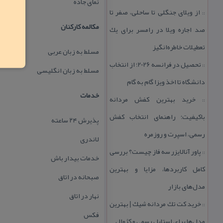
نمای جاده
از ویلای جنگلی تا ساحلی، صفر تا
::
مكالمه كاركنان
صد اجاره ویلا در رامسر برای یك
تعطیلات خاطره‌انگیز
مسلط به زبان عربی
تحصیل در فرانسه 2026؛ از انتخاب
::
مسلط به زبان انگلیسی
دانشگاه تا اخذ ویزا گام به گام
خدمات
خرید بهترین كفش مردانه
::
باكیفیت؛ راهنمای انتخاب كفش
پذیرش ۲۴ ساعته
رسمی، اسپرت و روزمره
لاندری
پاور آنالایزر سه فاز چیست؟ بررسی
::
خدمات بیدار باش
كامل كاربردها، مزایا و بهترین
صبحانه در اتاق
مدل‌های بازار
نهار در اتاق
خرید كت تك مردانه شیك | بهترین
::
فكس
مدل‌ها برای استایل رسمی و كژوال