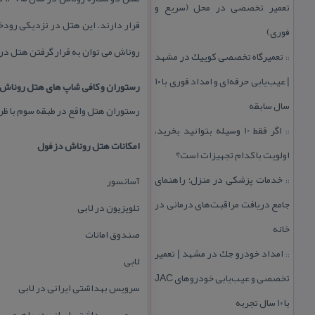
تعمیر تخصصی در محل (سریع و
قرار دارند. این هتل در نزدیكی رودخا
فوری)
روناش می توان به قرار گرفتن هتل در 
تعمیرگاه تخصصی كوییك در مشهد
::
| عیب‌یابی حرفه‌ای و امداد فوری با ۱۰
رستوران و كافی شاپ های هتل روناش
سال سابقه
رستوران هتل واقع در طبقه سوم با ظرفیت ۶۰ نفر (ساعت كاری: صبحانه: ۸:۰۰ الی ۹:۰۰ ، نهار: ۱۳:۰۰ الی ۱۵:۰۰ ، شام: ۰
اگر فقط 10 وسیله بتوانید بخرید،
::
امكانات هتل روناش دزفول
اولویت با كدام تجهیزات است؟
خدمات پزشكی در منزل؛ راهنمای
آسانسور
::
جامع دریافت مراقبت‌های درمانی در
تلویزیون در لابی
خانه
صندوق امانات
امداد خودرو جك در مشهد | تعمیر
::
لابی
تخصصی و عیب‌یابی خودروهای JAC
سرویس بهداشتی ایرانی در لابی
با ۱۰ سال تجربه
سرویس بهداشتی ایرانی در راهرو