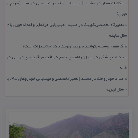
مكانیك سیار در مشهد | عیب‌یابی و تعمیر تخصصی در محل (سریع و
::
فوری)
تعمیرگاه تخصصی كوییك در مشهد | عیب‌یابی حرفه‌ای و امداد فوری با ۱۰
::
سال سابقه
اگر فقط 10 وسیله بتوانید بخرید، اولویت با كدام تجهیزات است؟
::
خدمات پزشكی در منزل؛ راهنمای جامع دریافت مراقبت‌های درمانی در
::
خانه
امداد خودرو جك در مشهد | تعمیر تخصصی و عیب‌یابی خودروهای JAC با
::
۱۰ سال تجربه