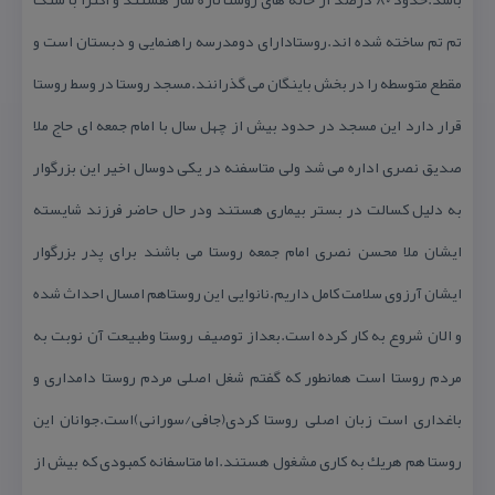
تم تم ساخته شده اند.روستادارای دومدرسه راهنمایی و دبستان است و
مقطع متوسطه را در بخش باینگان می گذرانند.مسجد روستا در وسط روستا
قرار دارد این مسجد در حدود بیش از چهل سال با امام جمعه ای حاج ملا
صدیق نصری اداره می شد ولی متاسفنه در یكی دوسال اخیر این بزرگوار
به دلیل كسالت در بستر بیماری هستند ودر حال حاضر فرزند شایسته
ایشان ملا محسن نصری امام جمعه روستا می باشند برای پدر بزرگوار
ایشان آرزوی سلامت كامل داریم.نانوایی این روستاهم امسال احداث شده
و الان شروع به كار كرده است.بعداز توصیف روستا وطبیعت آن نوبت به
مردم روستا است همانطور كه گفتم شغل اصلی مردم روستا دامداری و
باغداری است زبان اصلی روستا كردی(جافی/سورانی)است.جوانان این
روستا هم هریك به كاری مشغول هستند.اما متاسفانه كمبودی كه بیش از