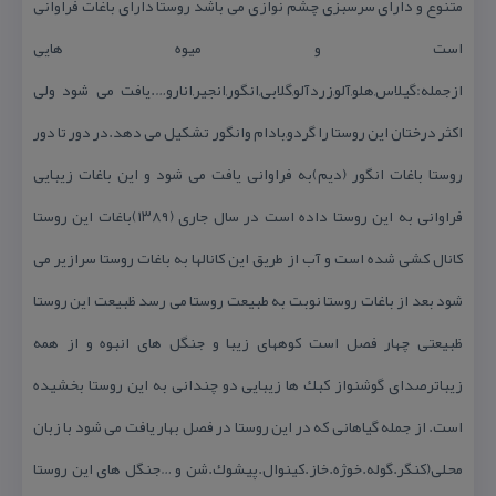
متنوع و دارای سرسبزی چشم نوازی می باشد روستا دارای باغات فراوانی
است و میوه هایی
ازجمله:گیلاس,هلو,آلو,زردآلو,گلابی,انگور,انجیر,انارو….یافت می شود ولی
اكثر درختان این روستا را گردو,بادام وانگور تشكیل می دهد.در دور تا دور
روستا باغات انگور (دیم)به فراوانی یافت می شود و این باغات زیبایی
فراوانی به این روستا داده است در سال جاری (۱۳۸۹)باغات این روستا
كانال كشی شده است و آب از طریق این كانالها به باغات روستا سرازیر می
شود بعد از باغات روستا نوبت به طبیعت روستا می رسد ظبیعت این روستا
ظبیعتی چهار فصل است كوههای زیبا و جنگل های انبوه و از همه
زیباترصدای گوشنواز كبك ها زیبایی دو چندانی به این روستا بخشیده
است. از جمله گیاهانی كه در این روستا در فصل بهار یافت می شود با زبان
محلی(كنگر.گوله.خوژه.خاز.كینوال.پیشوك.شن و …جنگل های این روستا