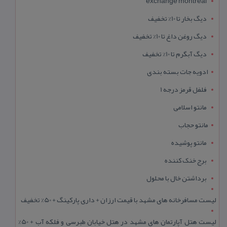
exchange montreal
دیگ بخار تا 10% تخفیف
دیگ روغن داغ تا 10% تخفیف
دیگ آبگرم تا 10% تخفیف
ادویه جات بسته بندی
فلفل قرمز درجه 1
مانتو اسلامی
مانتو حجاب
مانتو پوشیده
برج خنک کننده
برداشتن خال با محلول
لیست مسافرخانه های مشهد با قیمت ارزان + داری پارکینگ + 50% تخفیف
لیست هتل آپارتمان های مشهد در هتل خیابان طبرسی و فلکه آب + 50%