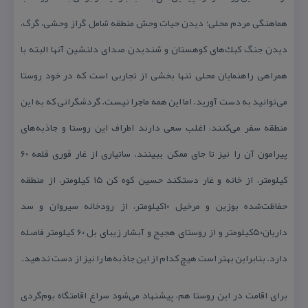
هماهنگی مردم محلی؛ دیدن حیات وحش منطقه شامل گراز وحشی، گرگ،
دیدن جنگ كبك‌های كوهستان و شندیدن صدای دلنشین آنها البته با
همراهی راهنمایان محلی تنها بخشی از تجاربی است كه در خود روستا
می‌توانید به دست آورید. اما این همه ماجرا نیست. گردشگرانی كه به این
منطقه سفر می‌كنند، اغلب سعی دارند اطراف این روستا و جاذبه‌های
پیرامون آن را نیز تا جای ممكن ببینند. ساتیاری از غار قوری قلعه ۶۰
كیلومتر، از خانه و غار دستكند حسین كوه كن ۱۵ كیلومتر، از منطقه
حفاظت‌شده بوزین و مرخیل ۱۰كیلومتر، از رودخانه سیروان و سد
داریان۵۰كیلومتر و از روستای هجیج و آبشار زیبای بل ۶۰ كیلومتر فاصله
دارد. بنابراین بهتر است هیچ كدام از این جاذبه‌ها را نیز از دست ندهید.
برای اقامت در این روستا هم، پیشنهاد می‌شود سراغ اقامتگاه بوم‌گردی