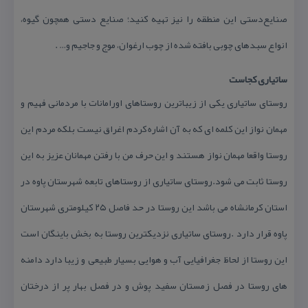
صنایع‌دستی این منطقه را نیز تهیه كنید؛ صنایع دستی همچون گیوه،
انواع سبدهای چوبی بافته شده از چوب ارغوان، موج و جاجیم و… .
ساتیاری كجاست
روستای ساتیاری یكی از زیباترین روستاهای اورامانات با مردمانی فهیم و
مهمان نواز این كلمه ای كه به آن اشاره كردم اغراق نیست بلكه مردم این
روستا واقعا مهمان نواز هستند و این حرف من با رفتن مهمانان عزیز به این
روستا ثابت می شود.روستای ساتیاری از روستاهای تابعه شهرستان پاوه در
استان كرمانشاه می باشد این روستا در حد فاصل ۲۵ كیلومتری شهرستان
پاوه قرار دارد .روستای ساتیاری نزدیكترین روستا به بخش باینگان است
این روستا از لحاظ جغرافیایی آب و هوایی بسیار طبیعی و زیبا دارد دامنه
های روستا در فصل زمستان سفید پوش و در فصل بهار پر از درختان