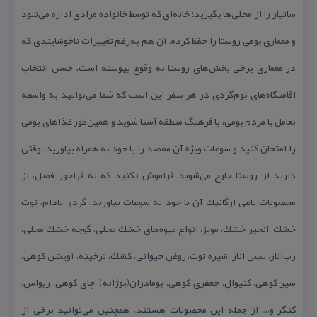
ساتیار را از محلی‌ها بگیرید؛ خانه‌ای كه توسط خانواده مرادی اداره می‌شود
و معماری بومی روستا را حفظ كرده، آن هم به‌رغم تغییرات ناخوشایندی كه
در معماری برخی بخش‌های روستا به وقوع پیوسته است. حسن انتخاب
اقامتگاه‌های بوم‌گردی در هر سفر این است كه شما می‌توانید به واسطه
تعامل با مردم بومی، با فرهنگ منطقه آشنا شوید و همین‌طور غذاهای بومی
را امتحان كنید و سوغات ویژه آن مقصد را با خود به همراه بیاورید. وقتی
دارید از روستا خارج می‌شوید فراموش نكنید كه به فراخور فصل، از
محصولات باغی ارگانیك آن با خود به سوغات بیاورید. گردو، بادام، توت
خشك، انجیر خشك، مویز، انواع میوه‌های خشك محلی، گوجه خشك محلی،
رب‌انار، سس انار، شیره توت، روغن حیوانی، كشك، ترخینه، آویشن كوهی،
سیر كوهی، كنیوال، جعفری كوهی، بومادران(بوژانه)، چای كوهی، ریواس،
كنگر و… از جمله این محصولات هستند. همچنین می‌توانید برخی از