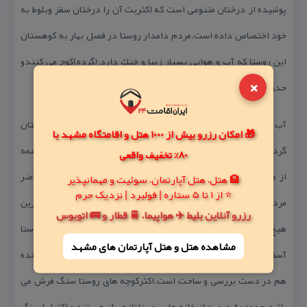
پوشیده از درختان متنوعی است كه اكثریت آن را درختان سقز وبلوط به
خود اختصاص داده است.مردم دامدار روستا در فصل بهار به كوهستان
این روستا كه آب و هوایی بسیار زیبا و خنك دارد (گرده)كوچ می كنندو
×
حدود دو سه ماهی در این كوهستان زندگی می كنند.
آب آشامیدنی مردم روستا تا دوسه سال پیش از طریق چشمه كوهستان
🎁 امکان رزرو بیش از 1000 هتل و اقامتگاه مشهد با
گرده تامین می شد ولی در دوسه سال اخیر به علت كم شدن آب این چشمه
80% تخفیف واقعی
از طریق چاه(دیره نیان نام محلی در روستا)تامین می شود و درحال حاضر
🏨 هتل، هتل آپارتمان، سوئیت و مهمانپذیر
⭐ از 1 تا 5 ستاره | فولبرد | نزدیک حرم
مردم روستا دارای دو منبع آب هستند و خداروشكر از لحاظ آب شیرین
رزرو آنلاین بلیط ✈️ هواپیما، 🚆 قطار و 🚌 اتوبوس
هیچ مشكلی ندارند.ساختار درونی روستا:جاده روستا تا ۱۰۰ متری روستا
مشاهده هتل و هتل‌ آپارتمان های مشهد
آسفالت است و ۵۰ متر از صد متر باقیمانده سنگ فرش می باشدو باقیمانده
هم در دست بررسی و ساخت است.اكثركوچه های روستا سنگ فرش می
باشد.حدود ۸۰ درصد از خانه های روستا تازه ساز هستند و اكثرا با سنگ