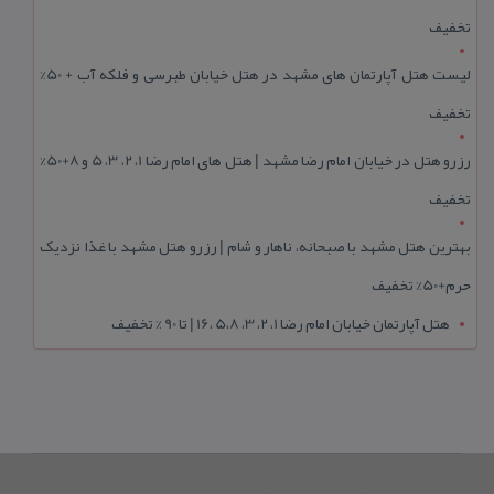
تخفیف
لیست هتل آپارتمان های مشهد در هتل خیابان طبرسی و فلکه آب + 50%
تخفیف
رزرو هتل در خیابان امام رضا مشهد | هتل‌ های امام رضا 1، 2، 3، 5 و 8+50%
تخفیف
بهترین هتل مشهد با صبحانه، ناهار و شام | رزرو هتل مشهد با غذا نزدیک
حرم+50% تخفیف
هتل آپارتمان خیابان امام رضا 1، 2، 3، 5،8 ،16 | تا 90 % تخفیف