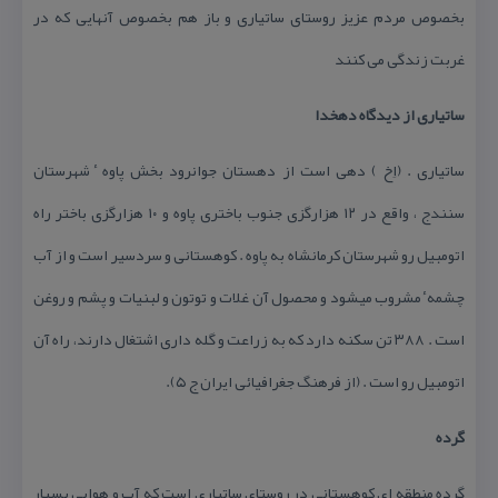
بخصوص مردم عزیز روستای ساتیاری و باز هم بخصوص آنهایی كه در
غربت زندگی می كنند
ساتیاری از دیدگاه دهخدا
ساتیاری . (اِخ ) دهی است از دهستان جوانرود بخش پاوه ٔ شهرستان
سنندج ، واقع در ۱۲ هزارگزی جنوب باختری پاوه و ۱۰ هزارگزی باختر راه
اتومبیل رو شهرستان كرمانشاه به پاوه . كوهستانی و سردسیر است و از آب
چشمه ٔ مشروب میشود و محصول آن غلات و توتون و لبنیات و پشم و روغن
است . ۳۸۸ تن سكنه دارد كه به زراعت و گله داری اشتغال دارند، راه آن
اتومبیل رو است . (از فرهنگ جغرافیائی ایران ج ۵).
گرده
گرده منطقه ای كوهستانی در روستای ساتیاری است كه آب و هوایی بسیار