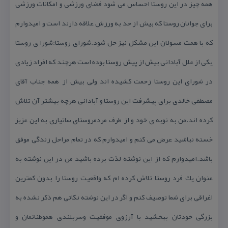
همه چیز در این روستا احساس می شود فضای ورزشی و امكانات ورزشی
برای جوانان روستا كه بیش از حد به ورزش علاقه دارند است و امیدوارم
كه با همت مسولان این مشكل نیز حل شود.شورای روستا:شورا ی روستا
یكی از علل آبادانی بیش از پیش روستا بوده است هرچند كه افراد زیادی
در شورای این روستا زحمت كشیده اند ولی بیش از همه جناب آقای
مصطفی خالدی برای پیشرفت این روستا و آبادانی هرچه بیشتر آن تلاش
كرده اند.من به نوبه ی خود و از طرف مردمروستای ساتیاری به این عزیز
خسته نباشید عرض می كنم و امیدوارم كه در تمام مراحل زندگی موفق
باشد.امیدوارم كه از این نوشته لذت برده باشید من در این نوشته به
عنوان یك فرد روستا تلاش كرده ام كه واقعیت روستا را بدون كمترین
اغراقی برای شما توصیف كنم و اگر در این نوشته نكاتی هم ذكر نشده به
بزرگی خودتان ببخشید با آرزوی موفقیت وسربلندی هموطنانمان و