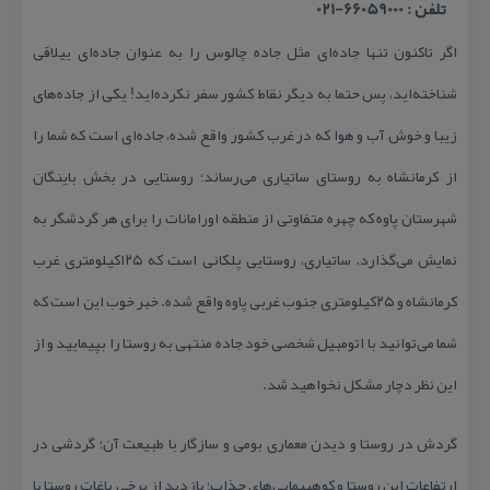
تلفن : 66059000-021
اگر تاكنون تنها جاده‌ای مثل جاده چالوس را به عنوان جاده‌ای ییلاقی
شناخته‌اید، پس حتما به دیگر نقاط كشور سفر نكرده‌اید! یكی از جاده‌های
زیبا و خوش آب و هوا كه در غرب كشور واقع شده، جاده‌ای است كه شما را
از كرمانشاه به روستای ساتیاری می‌رساند؛ روستایی در بخش باینگان
شهرستان پاوه كه چهره متفاوتی از منطقه اورامانات را برای هر گردشگر به
نمایش می‌گذارد. ساتیاری، روستایی پلكانی است كه ۱۲۵كیلومتری غرب
كرمانشاه و ۲۵كیلومتری جنوب غربی پاوه واقع شده. خبر خوب این است كه
شما می‌توانید با اتومبیل شخصی خود جاده منتهی به روستا را بپیمایید و از
این نظر دچار مشكل نخواهید شد.
گردش در روستا و دیدن معماری بومی و سازگار با طبیعت آن؛ گردشی در
ارتفاعات این روستا و كوهپیمایی‌های جذاب؛ بازدید از برخی باغات روستا با