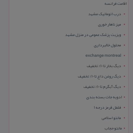
اقامت فرانسه
درب اتوماتیک مشهد
میز ناهار خوری
ویزیت پزشک عمومی در منزل مشهد
محلول خالبرداری
exchange montreal
دیگ بخار تا 10% تخفیف
دیگ روغن داغ تا 10% تخفیف
دیگ آبگرم تا 10% تخفیف
ادویه جات بسته بندی
فلفل قرمز درجه 1
مانتو اسلامی
مانتو حجاب