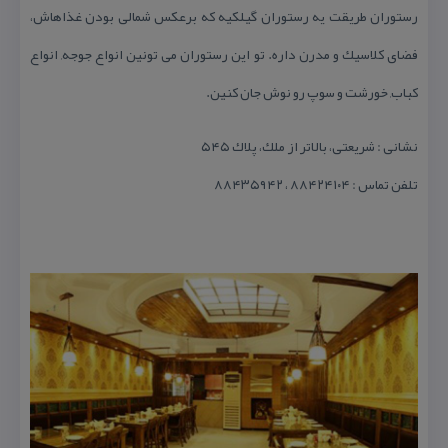
رستوران طریقت یه رستوران گیلكیه كه برعكس شمالی بودن غذاهاش،
فضای كلاسیك و مدرن داره. تو این رستوران می تونین انواع جوجه, انواع
كباب, خورشت و سوپ رو نوش جان كنین.
نشانی : شریعتی، بالاتر از ملك، پلاك ۵۴۵
تلفن تماس : ۸۸۴۲۴۱۰۴ ، ۸۸۴۳۵۹۴۲