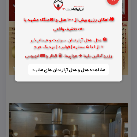
🎁 امکان رزرو بیش از 1000 هتل و اقامتگاه مشهد با
80% تخفیف واقعی
🏨 هتل، هتل آپارتمان، سوئیت و مهمانپذیر
⭐ از 1 تا 5 ستاره | فولبرد | نزدیک حرم
رزرو آنلاین بلیط ✈️ هواپیما، 🚆 قطار و 🚌 اتوبوس
مشاهده هتل و هتل‌ آپارتمان های مشهد