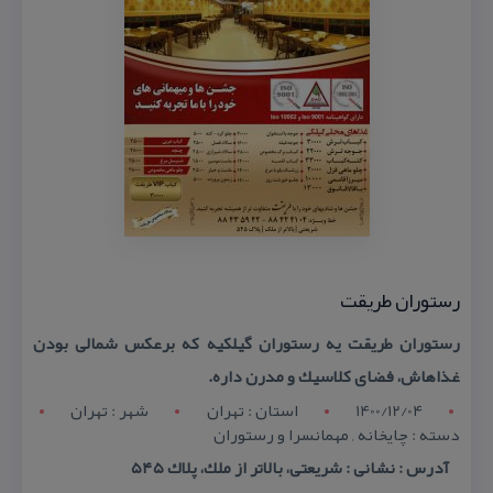
رستوران طریقت
رستوران طریقت یه رستوران گیلكیه كه برعكس شمالی بودن
غذاهاش، فضای كلاسیك و مدرن داره.
1400/12/04
استان : تهران
شهر : تهران
دسته : چایخانه , مهمانسرا و رستوران
آدرس : نشانی : شریعتی، بالاتر از ملك، پلاك ۵۴۵