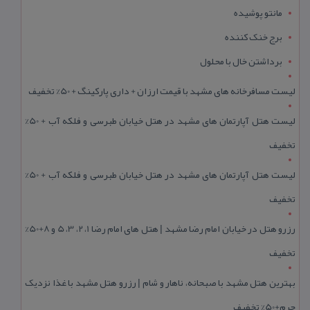
مانتو پوشیده
برج خنک کننده
برداشتن خال با محلول
لیست مسافرخانه های مشهد با قیمت ارزان + داری پارکینگ + 50% تخفیف
لیست هتل آپارتمان های مشهد در هتل خیابان طبرسی و فلکه آب + 50%
تخفیف
لیست هتل آپارتمان های مشهد در هتل خیابان طبرسی و فلکه آب + 50%
تخفیف
رزرو هتل در خیابان امام رضا مشهد | هتل‌ های امام رضا 1، 2، 3، 5 و 8+50%
تخفیف
بهترین هتل مشهد با صبحانه، ناهار و شام | رزرو هتل مشهد با غذا نزدیک
حرم+50% تخفیف