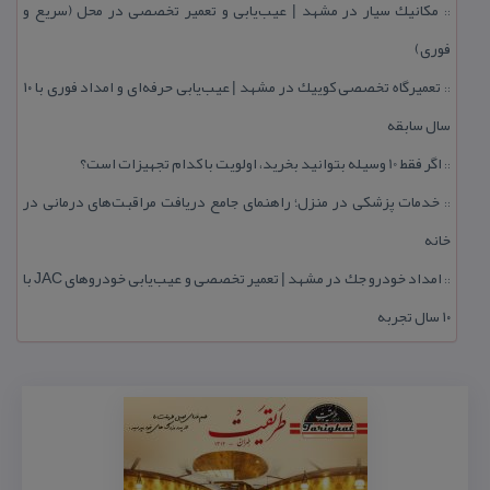
مكانیك سیار در مشهد | عیب‌یابی و تعمیر تخصصی در محل (سریع و
::
فوری)
تعمیرگاه تخصصی كوییك در مشهد | عیب‌یابی حرفه‌ای و امداد فوری با ۱۰
::
سال سابقه
اگر فقط 10 وسیله بتوانید بخرید، اولویت با كدام تجهیزات است؟
::
خدمات پزشكی در منزل؛ راهنمای جامع دریافت مراقبت‌های درمانی در
::
خانه
امداد خودرو جك در مشهد | تعمیر تخصصی و عیب‌یابی خودروهای JAC با
::
۱۰ سال تجربه