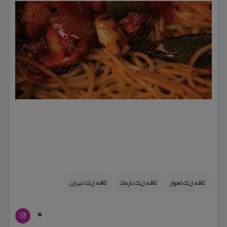
كافه ژیك اهواز
كافه ژیك نارمك
كافه ژیك تهران