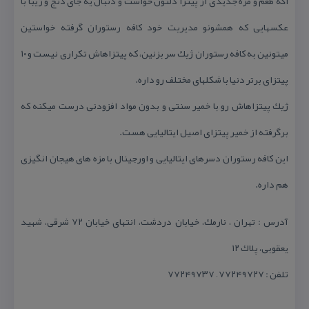
اگه طعم و مزه جدیدی از پیتزا دلتون خواست و دنبال یه جای دنج و زیبا با
عكسهایی كه همشونو مدیریت خود كافه رستوران گرفته خواستین
میتونین به كافه رستوران ژیك سر بزنین، كه پیتزاهاش تكراری نیست و ۱۰
پیتزای برتر دنیا با شكلهای مختلف رو داره.
ژیك پیتزاهاش رو با خمیر سنتی و بدون مواد افزودنی درست میكنه كه
برگرفته از خمیر پیتزای اصیل ایتالیایی هست.
این كافه رستوران دسرهای ایتالیایی و اورجینال با مزه های هیجان انگیزی
هم داره.
آدرس : تهران ، نارمك، خیابان دردشت، انتهای خیابان ۷۲ شرقی، شهید
یعقوبی، پلاك ۱۲
تلفن : ۷۷۲۴۹۷۲۷ – ۷۷۲۴۹۷۳۷