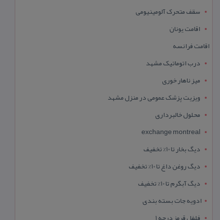
سقف متحرک آلومینیومی
اقامت یونان
اقامت فرانسه
درب اتوماتیک مشهد
میز ناهار خوری
ویزیت پزشک عمومی در منزل مشهد
محلول خالبرداری
exchange montreal
دیگ بخار تا 10% تخفیف
دیگ روغن داغ تا 10% تخفیف
دیگ آبگرم تا 10% تخفیف
ادویه جات بسته بندی
فلفل قرمز درجه 1