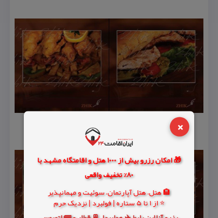
×
🎁 امکان رزرو بیش از 1000 هتل و اقامتگاه مشهد با
80% تخفیف واقعی
🏨 هتل، هتل آپارتمان، سوئیت و مهمانپذیر
⭐ از 1 تا 5 ستاره | فولبرد | نزدیک حرم
رزرو آنلاین بلیط ✈️ هواپیما، 🚆 قطار و 🚌 اتوبوس