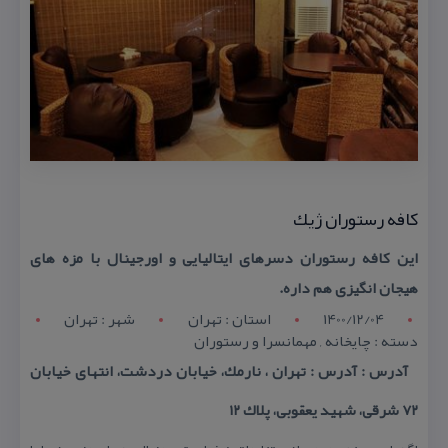
كافه رستوران ژیك
این كافه رستوران دسرهای ایتالیایی و اورجینال با مزه های
هیجان انگیزی هم داره.
1400/12/04
استان : تهران
شهر : تهران
دسته : چایخانه , مهمانسرا و رستوران
آدرس : آدرس : تهران ، نارمك، خیابان دردشت، انتهای خیابان
۷۲ شرقی، شهید یعقوبی، پلاك ۱۲