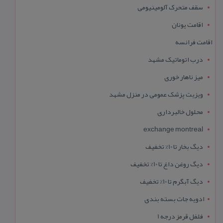
سقف متحرک آلومینیومی
اقامت یونان
اقامت فرانسه
درب اتوماتیک مشهد
میز ناهار خوری
ویزیت پزشک عمومی در منزل مشهد
محلول خالبرداری
exchange montreal
دیگ بخار تا 10% تخفیف
دیگ روغن داغ تا 10% تخفیف
دیگ آبگرم تا 10% تخفیف
ادویه جات بسته بندی
فلفل قرمز درجه 1