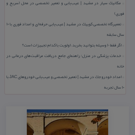
مكانیك سیار در مشهد | عیب‌یابی و تعمیر تخصصی در محل (سریع و
::
فوری)
تعمیرگاه تخصصی كوییك در مشهد | عیب‌یابی حرفه‌ای و امداد فوری با ۱۰
::
سال سابقه
اگر فقط 10 وسیله بتوانید بخرید، اولویت با كدام تجهیزات است؟
::
خدمات پزشكی در منزل؛ راهنمای جامع دریافت مراقبت‌های درمانی در
::
خانه
امداد خودرو جك در مشهد | تعمیر تخصصی و عیب‌یابی خودروهای JAC با
::
۱۰ سال تجربه