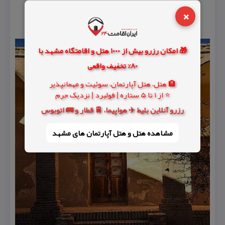
×
🎁 امکان رزرو بیش از 1000 هتل و اقامتگاه مشهد با
80% تخفیف واقعی
🏨 هتل، هتل آپارتمان، سوئیت و مهمانپذیر
⭐ از 1 تا 5 ستاره | فولبرد | نزدیک حرم
رزرو آنلاین بلیط ✈️ هواپیما، 🚆 قطار و 🚌 اتوبوس
مشاهده هتل و هتل‌ آپارتمان های مشهد