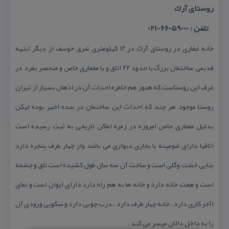
روستای آرك
تلفن : 66059000-021
خانه غفاری در روستای آرك در ۱۲ كیلومتری شرق خوسف از دیگر ابنیه
قدیمی ساختمان بزرگ با حدود ۲۲ اتاق و با معماری خاص و منحصر بفرد در
غرف این روستاست كه هنوز هم خاطره احداث آن در اذهان بسیار از ثیران
روستا موجود هر چند كه احداث این ساختمان در سده اخیر بوده لیكن
بدلیل معماری حاص امروزه در زمره اماكن تاریخی به ثبت رسیده است
اتاقها دارای شومینه یا بخاری دیواری می باشد واز چهار طرف پنجره دارد
بنایی خشت وگلی است و ساخت آن سه سال طول كشیده است تاق و چشمه
است و هفت خانه دارد و خانه ها به هم راه دارد دارای ایوان است و نمای
اآجر كاری دارد . خانه چهار طرف دارد . درب چوبی دارد و سكویی ورودی آن
را به داخل دالان میسر می كند .