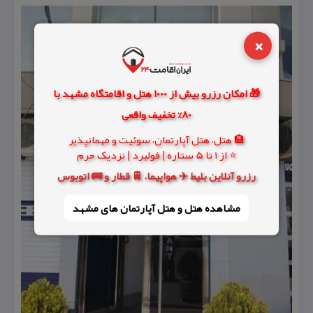
×
🎁 امکان رزرو بیش از 1000 هتل و اقامتگاه مشهد با
80% تخفیف واقعی
🏨 هتل، هتل آپارتمان، سوئیت و مهمانپذیر
⭐ از 1 تا 5 ستاره | فولبرد | نزدیک حرم
رزرو آنلاین بلیط ✈️ هواپیما، 🚆 قطار و 🚌 اتوبوس
مشاهده هتل و هتل‌ آپارتمان های مشهد