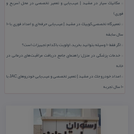
مكانیك سیار در مشهد | عیب‌یابی و تعمیر تخصصی در محل (سریع و
::
فوری)
تعمیرگاه تخصصی كوییك در مشهد | عیب‌یابی حرفه‌ای و امداد فوری با ۱۰
::
سال سابقه
اگر فقط 10 وسیله بتوانید بخرید، اولویت با كدام تجهیزات است؟
::
خدمات پزشكی در منزل؛ راهنمای جامع دریافت مراقبت‌های درمانی در
::
خانه
امداد خودرو جك در مشهد | تعمیر تخصصی و عیب‌یابی خودروهای JAC با
::
۱۰ سال تجربه