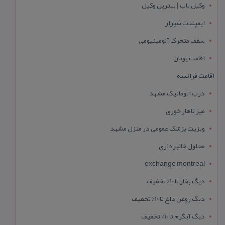
وکیل یاب | بهترین وکیل
ایمپلنت شیراز
سقف متحرک آلومینیومی
اقامت یونان
اقامت فرانسه
درب اتوماتیک مشهد
میز ناهار خوری
ویزیت پزشک عمومی در منزل مشهد
محلول خالبرداری
exchange montreal
دیگ بخار تا 10% تخفیف
دیگ روغن داغ تا 10% تخفیف
دیگ آبگرم تا 10% تخفیف