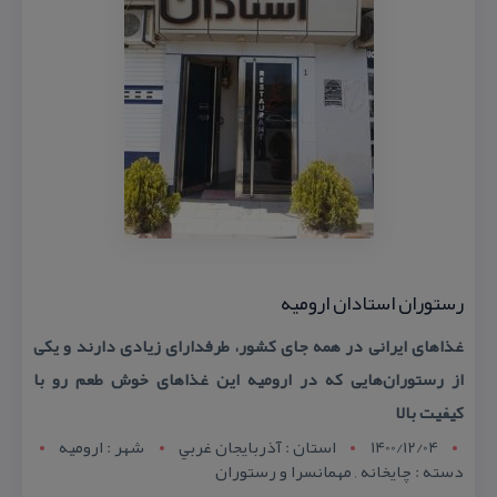
رستوران استادان ارومیه
غذاهای ایرانی در همه جای كشور، طرفدارای زیادی دارند و یكی
از رستوران‌هایی كه در ارومیه این غذاهای خوش طعم رو با
كیفیت بالا
1400/12/04
استان : آذربايجان غربي
شهر : اروميه
دسته : چایخانه , مهمانسرا و رستوران