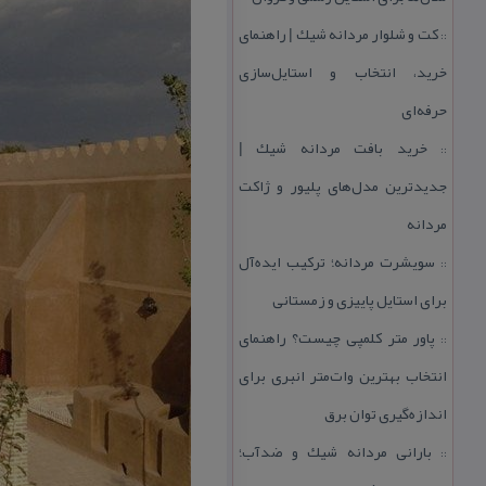
كت و شلوار مردانه شیك | راهنمای
::
خرید، انتخاب و استایل‌سازی
حرفه‌ای
خرید بافت مردانه شیك |
::
جدیدترین مدل‌های پلیور و ژاكت
مردانه
سویشرت مردانه؛ تركیب ایده‌آل
::
برای استایل پاییزی و زمستانی
پاور متر كلمپی چیست؟ راهنمای
::
انتخاب بهترین وات‌متر انبری برای
اندازه‌گیری توان برق
بارانی مردانه شیك و ضدآب؛
::