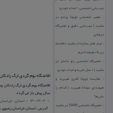
عیب‌یابی تخصصی + امداد خودرو
تعمیر تخصصی تویوتا پرادو در
::
مشهد | عیب‌یابی دقیق و تعمیرگاه
حرفه‌ای
چهار هتل‌ ستاره‌دار مشهد با فاصله
::
زیر 5 دقیقه تا حرم
تعمیرگاه تخصصی رنو داستر در
::
مشهد | ۱۰ سال تجربه و امداد خودرو
اقامتگاه بوم گردی ارگ رادكان
مقایسه تویوتا كمری هیبرید و
::
هیوندای سوناتا هیبرید | كدام را
سال پیش باز می گردد
بخریم؟
1400/12/04
استان : خراسان
تعمیرگاه تخصصی SWM در مشهد
::
آدرس : استان خراسان رضوی, چناران ، ۱۳ كیلومتری شهرستان چنارا