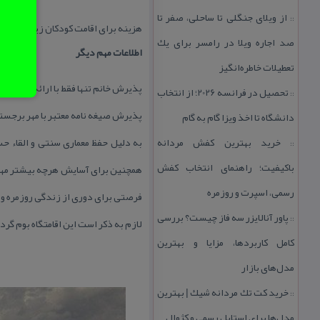
از ویلای جنگلی تا ساحلی، صفر تا
::
هزینه برای اقامت كودكان زیر ۵ سال رایگان، ۵ تا ۱۰ سال در صورت عدم استفاده از سرویس نیمه بها و بالای ۱۰ سال نفر اضافه محاسبه می شود
صد اجاره ویلا در رامسر برای یك
اطلاعات مهم دیگر
تعطیلات خاطره‌انگیز
پذیرش خانم تنها فقط با ارائه مدارك 
تحصیل در فرانسه 2026؛ از انتخاب
::
پذیرش صیغه نامه معتبر با مهر برجست
دانشگاه تا اخذ ویزا گام به گام
خرید بهترین كفش مردانه
به دلیل حفظ معماری سنتی و القاء ح
::
باكیفیت؛ راهنمای انتخاب كفش
همچنین برای آسایش هرچه بیشتر مهمان
رسمی، اسپرت و روزمره
فرصتی برای دوری از زندگی روزمره و 
پاور آنالایزر سه فاز چیست؟ بررسی
::
لازم به ذكر است این اقامتگاه بوم گردی در كیلومتر ۱۳ جاده چناران به قوچان، در 
كامل كاربردها، مزایا و بهترین
مدل‌های بازار
خرید كت تك مردانه شیك | بهترین
::
مدل‌ها برای استایل رسمی و كژوال