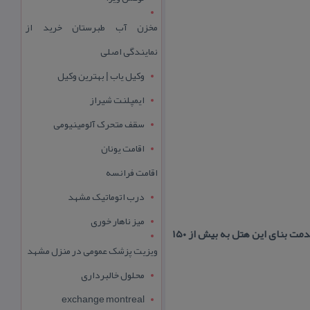
مخزن آب طبرستان خرید از
نمایندگی اصلی
وکیل یاب | بهترین وکیل
ایمپلنت شیراز
سقف متحرک آلومینیومی
اقامت یونان
اقامت فرانسه
درب اتوماتیک مشهد
میز ناهار خوری
اقامتگاه بوم گردی ارگ رادكان چناران در روستای رادكان، ۱۳ كیلومتری شهرستان چناران واقع شده است. قدمت بنای این هتل به بیش از ۱۵۰
ویزیت پزشک عمومی در منزل مشهد
محلول خالبرداری
exchange montreal