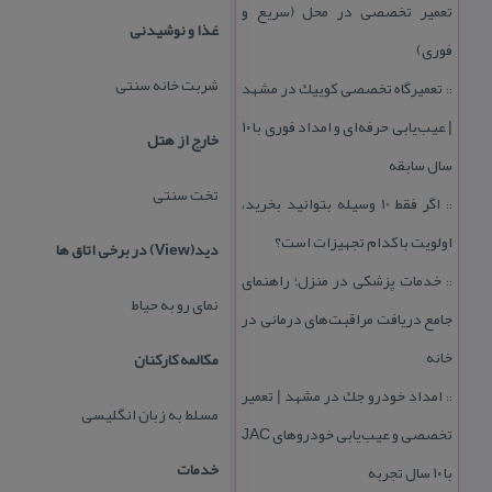
تعمیر تخصصی در محل (سریع و
غذا و نوشیدنی
فوری)
شربت خانه سنتی
تعمیرگاه تخصصی كوییك در مشهد
::
| عیب‌یابی حرفه‌ای و امداد فوری با ۱۰
خارج از هتل
سال سابقه
تخت سنتی
اگر فقط 10 وسیله بتوانید بخرید،
::
اولویت با كدام تجهیزات است؟
دید(View) در برخی اتاق ها
خدمات پزشكی در منزل؛ راهنمای
::
نمای رو به حیاط
جامع دریافت مراقبت‌های درمانی در
خانه
مكالمه كاركنان
امداد خودرو جك در مشهد | تعمیر
::
مسلط به زبان انگلیسی
تخصصی و عیب‌یابی خودروهای JAC
خدمات
با ۱۰ سال تجربه