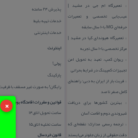
تعمیرگاه ام جی در مشهد |
::
پذیرش ۲۴ ساعته
عیب‌یابی تخصصی و تعمیرات
خدمات تهیه بلیط
حرفه‌ای MG با ۱۰ سال سابقه
خدمات اینترنتی
تعمیرگاه هیوندای كیا در مشهد |
::
اینترنت
مركز تخصصی با ۱۰ سال تجربه
ریوان كمپ، تعهد به تحویل امن
::
پولی!
تجهیزات كمپینگ در شرایط بحرانی
پاركینگ
فریت بار از ایران به دبی؛ راهنمای
::
رایگان! به صورت غیر مسقف با ظرفیت ۲۰ ماشین (با هماهنگی قبلی
كامل صفر تا صد
×
قوانین و مقررات اقامتگاه بوم گردی ار
بهترین كشورها برای دریافت
::
ساعت تحویل اتاق۱۴
شهروندی دوم و اقامت آسان
ترجمه رسمی مدارك؛ نقطه‌ای كه
ساعت تخلیه اتاق۱۵
::
دقت حقوقی از زبان جلوتر می‌ایستد
قانون خردسال