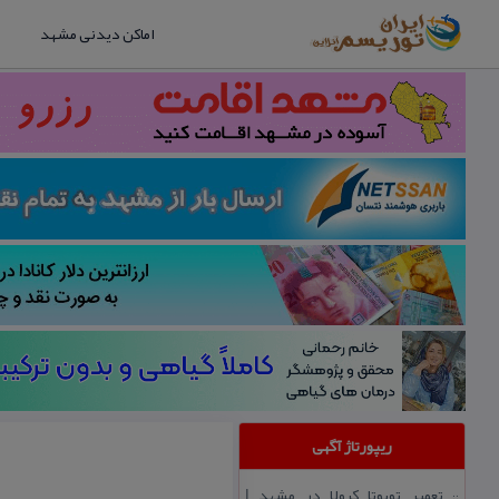
اماکن دیدنی مشهد
ریپورتاژ آگهی
تعمیر تویوتا كرولا در مشهد |
::