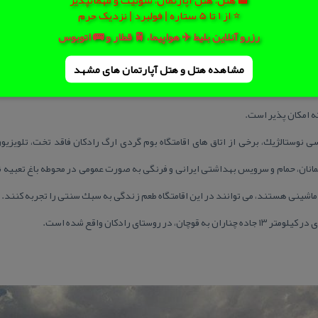
⭐ از 1 تا 5 ستاره | فولبرد | نزدیک حرم
رزرو آنلاین بلیط ✈️ هواپیما، 🚆 قطار و 🚌 اتوبوس
مشاهده هتل و هتل‌ آپارتمان های مشهد
شناسایی معتبر امكان پذیر است.
ه امكان پذیر است.
سی نوستالژیك، برخی از اتاق های اقامتگاه بوم گردی ارگ رادكان فاقد تخت، تلویز
ان، حمام و سرویس بهداشتی ایرانی و فرنگی به صورت عمومی در محوطه باغ تعبیه ش
ماشینی هستند، می توانند در این اقامتگاه طعم زندگی به سبك سنتی را تجربه كنند.
روستای رادكان واقع شده است.