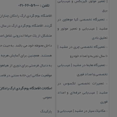
| تعمیر موتور، گیربكس و عیب‌یابی
تلفن : 66059000-021
برق
تعمیرگاه تخصصی كیا موهاوی در
::
مشهد | عیب‌یابی و تعمیر موتور و
متشكل از یك حیاط اندرونی شامل اصطب
تعلیق بادی
داخل محوطه خود می باشد. به جهت حفظ
تعمیرگاه تخصصی چری در مشهد |
::
هستند. همچنین برای آسایش هرچه بیش
۱۰ سال تجربه و امداد خودرو
تعمیرگاه هایما در مشهد | عیب‌یابی
به دنبال فرصتی برای دوری از هیاهو 
::
تخصصی و امداد فوری
موقعیت مكانی این خانه سنتی در فاصله ۷۵ كیلومتری از شهر مقدس مشهد می ب
تعمیرات تخصصی لكسوس در
::
امكانات اقامتگاه بوم گردی ارگ رادكان
مشهد | عیب‌یابی حرفه‌ای و امداد
عمومی
فوری
مكانیك سیار در مشهد | عیب‌یابی و
پاركینگ
::