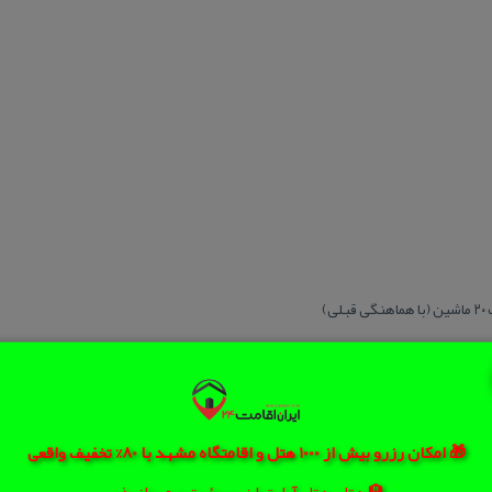
)
گ رادكان چناران
🎁 امکان رزرو بیش از 1000 هتل و اقامتگاه مشهد با 80% تخفیف واقعی
🏨 هتل، هتل آپارتمان، سوئیت و مهمانپذیر