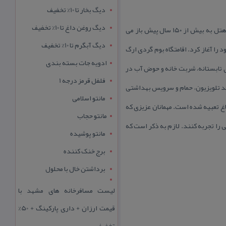
دیگ بخار تا 10% تخفیف
دیگ روغن داغ تا 10% تخفیف
اقامتگاه بوم گردی ارگ رادكان چناران در روستای رادكان، ۱۳ كیلومتری شهرستان چناران واقع شده است. قدمت بنای این هتل به بیش از ۱۵۰ سال پیش باز می
دیگ آبگرم تا 10% تخفیف
ال فعالیت خود را آغاز كرد. اقامتگاه بوم گردی ارگ
ادویه جات بسته بندی
ی تابستانه، شربت خانه و حوض آب در
فلفل قرمز درجه 1
قد تلویزیون، حمام و سرویس بهداشتی
مانتو اسلامی
 تعبیه شده است. مهمانان عزیزی كه
مانتو حجاب
را تجربه كنند. لازم به ذكر است كه
مانتو پوشیده
برج خنک کننده
برداشتن خال با محلول
لیست مسافرخانه های مشهد با
قیمت ارزان + داری پارکینگ + 50%
تخفیف