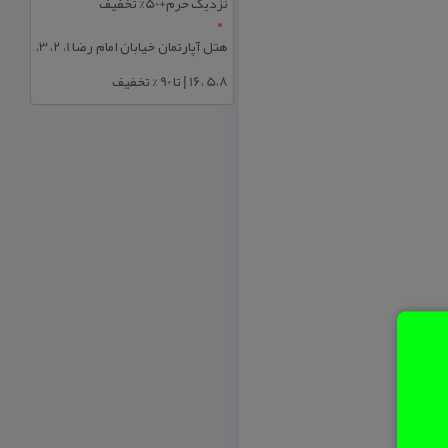
نزدیک حرم+50% تخفیف
هتل آپارتمان خیابان امام رضا 1، 2، 3،
5،8 ،16 | تا 90 % تخفیف