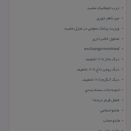
درب اتوماتیک مشهد
میز ناهار خوری
ویزیت پزشک عمومی در منزل مشهد
محلول خالبرداری
exchange montreal
دیگ بخار تا 10% تخفیف
دیگ روغن داغ تا 10% تخفیف
دیگ آبگرم تا 10% تخفیف
ادویه جات بسته بندی
فلفل قرمز درجه 1
مانتو اسلامی
مانتو حجاب
مانتو پوشیده