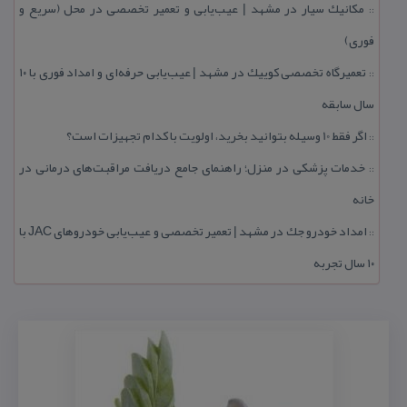
مكانیك سیار در مشهد | عیب‌یابی و تعمیر تخصصی در محل (سریع و
::
فوری)
تعمیرگاه تخصصی كوییك در مشهد | عیب‌یابی حرفه‌ای و امداد فوری با ۱۰
::
سال سابقه
اگر فقط 10 وسیله بتوانید بخرید، اولویت با كدام تجهیزات است؟
::
خدمات پزشكی در منزل؛ راهنمای جامع دریافت مراقبت‌های درمانی در
::
خانه
امداد خودرو جك در مشهد | تعمیر تخصصی و عیب‌یابی خودروهای JAC با
::
۱۰ سال تجربه