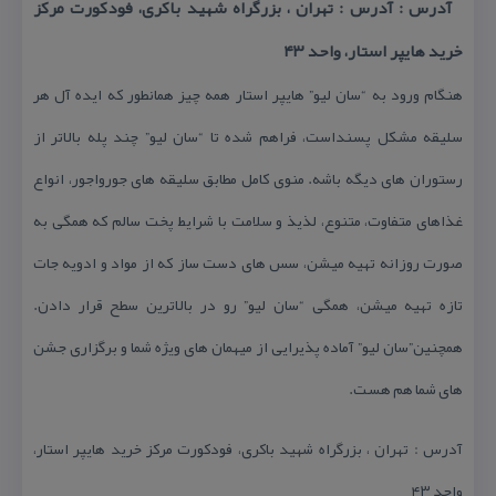
آدرس : آدرس : تهران ، بزرگراه شهید باكری، فودكورت مركز
خرید هایپر استار، واحد ۴۳
هنگام ورود به “سان لیو” هایپر استار همه چیز همانطور كه ایده آل هر
سلیقه مشكل پسنداست، فراهم شده تا “سان لیو” چند پله بالاتر از
رستوران های دیگه باشه. منوی كامل مطابق سلیقه های جورواجور، انواع
غذاهای متفاوت، متنوع، لذیذ و سلامت با شرایط پخت سالم كه همگی به
صورت روزانه تهیه میشن، سس های دست ساز كه از مواد و ادویه جات
تازه تهیه میشن، همگی “سان لیو” رو در بالاترین سطح قرار دادن.
همچنین”سان لیو” آماده پذیرایی از میهمان های ویژه شما و برگزاری جشن
های شما هم هست.
آدرس : تهران ، بزرگراه شهید باكری، فودكورت مركز خرید هایپر استار،
واحد ۴۳