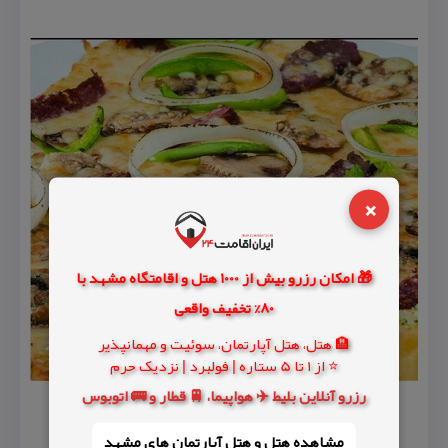
×
🎁 امکان رزرو بیش از 1000 هتل و اقامتگاه مشهد با
80% تخفیف واقعی
🏨 هتل، هتل آپارتمان، سوئیت و مهمانپذیر
⭐ از 1 تا 5 ستاره | فولبرد | نزدیک حرم
رزرو آنلاین بلیط ✈️ هواپیما، 🚆 قطار و 🚌 اتوبوس
مشاهده هتل و هتل‌ آپارتمان های مشهد