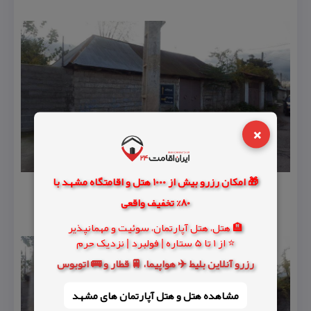
×
🎁 امکان رزرو بیش از 1000 هتل و اقامتگاه مشهد با
80% تخفیف واقعی
🏨 هتل، هتل آپارتمان، سوئیت و مهمانپذیر
⭐ از 1 تا 5 ستاره | فولبرد | نزدیک حرم
رزرو آنلاین بلیط ✈️ هواپیما، 🚆 قطار و 🚌 اتوبوس
مشاهده هتل و هتل‌ آپارتمان های مشهد