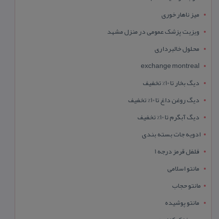
میز ناهار خوری
ویزیت پزشک عمومی در منزل مشهد
محلول خالبرداری
exchange montreal
دیگ بخار تا 10% تخفیف
دیگ روغن داغ تا 10% تخفیف
دیگ آبگرم تا 10% تخفیف
ادویه جات بسته بندی
فلفل قرمز درجه 1
مانتو اسلامی
مانتو حجاب
مانتو پوشیده