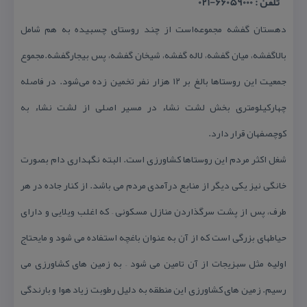
تلفن : 66059000-021
دهستان گفشه مجموعه‌است از چند روستای چسبیده به هم شامل
بالاگفشه، میان گفشه، لاله گفشه، شیخان گفشه، پس بیجارگفشه.مجموع
جمعیت این روستاها بالغ بر ۱۲ هزار نفر تخمین زده می‌شود. در فاصله
چهاركیلومتری بخش لشت نشاء در مسیر اصلی از لشت نشاء به
كوچصفهان قرار دارد.
شغل اكثر مردم این روستاها كشاورزی است. البته نگهداری دام بصورت
خانگی نیز یكی دیگر از منابع درآمدی مردم می باشد. از كنار جاده در هر
طرف، پس از پشت سرگذاردن منازل مسكونی – كه اغلب ویلایی و دارای
حیاطهای بزرگی است كه از آن به عنوان باغچه استفاده می شود و مایحتاج
اولیه مثل سبزیجات از آن تامین می شود – به زمین های كشاورزی می
رسیم. زمین های كشاورزی این منطقه به دلیل رطوبت زیاد هوا و بارندگی