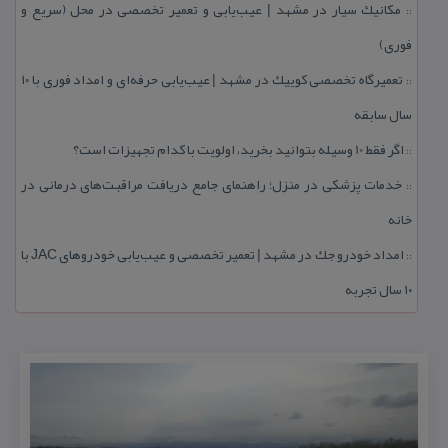
مكانیك سیار در مشهد | عیب‌یابی و تعمیر تخصصی در محل (سریع و
::
فوری)
تعمیرگاه تخصصی كوییك در مشهد | عیب‌یابی حرفه‌ای و امداد فوری با ۱۰
::
سال سابقه
اگر فقط 10 وسیله بتوانید بخرید، اولویت با كدام تجهیزات است؟
::
خدمات پزشكی در منزل؛ راهنمای جامع دریافت مراقبت‌های درمانی در
::
خانه
امداد خودرو جك در مشهد | تعمیر تخصصی و عیب‌یابی خودروهای JAC با
::
۱۰ سال تجربه