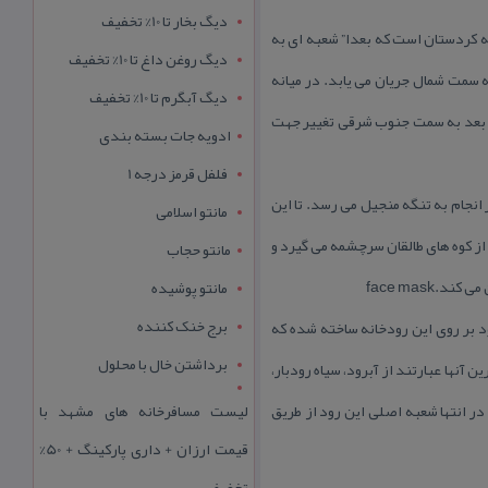
دیگ بخار تا 10% تخفیف
 چهل چشمه كردستان است كه بعدا” شعبه ای به
دیگ روغن داغ تا 10% تخفیف
 سمت شمال جریان می یابد. در میانه
دیگ آبگرم تا 10% تخفیف
و بعد به سمت جنوب شرقی تغییر جهت
ادویه جات بسته بندی
فلفل قرمز درجه 1
نجام به تنگه منجیل می رسد. تا این
مانتو اسلامی
 از كوه های طالقان سرچشمه می گیرد و
مانتو حجاب
مانتو پوشیده
برج خنک کننده
 بر روی این رودخانه ساخته شده كه
برداشتن خال با محلول
 ترین آنها عبارتند از آبرود، سیاه رودبار،
ر انتها شعبه اصلی این رود از طریق
لیست مسافرخانه های مشهد با
قیمت ارزان + داری پارکینگ + 50%
تخفیف