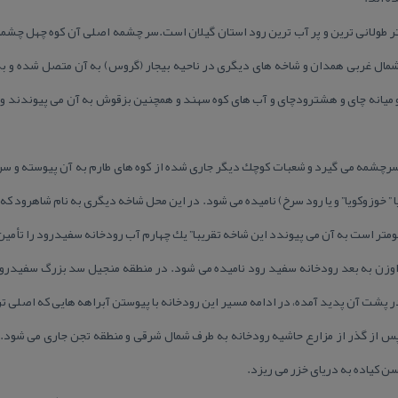
سفید رود با طول ۷۶۵ كیلومتر طولانی ترین و پر آب ترین رود استان گیلان است.سر چشمه اصلی آن كوه
شمال غربی همدان و شاخه های دیگری در ناحیه بیجار (گروس) به آن متصل شده و به
 میانه چای و هشترودچای و آب های كوه سهند و همچنین بزقوش به آن می پیوندند 
چشمه می گیرد و شعبات كوچك دیگر جاری شده از كوه های طارم به آن پیوسته و سر ا
یا ” خوزوكویا” و یا رود سرخ) نامیده می شود. در این محل شاخه دیگری به نام شاهرود كه
 اوزن به بعد رودخانه سفید رود نامیده می شود. در منطقه منجیل سد بزرگ سفیدرود
 ۵۶ كیلومتر مربع در پشت آن پدید آمده، در ادامه مسیر این رودخانه با پیوستن آبراهه هایی كه اصلی
 از گذر از مزارع حاشیه رودخانه به طرف شمال شرقی و منطقه تجن جاری می شود. د
ن كیاده به دریای خزر می ریزد.