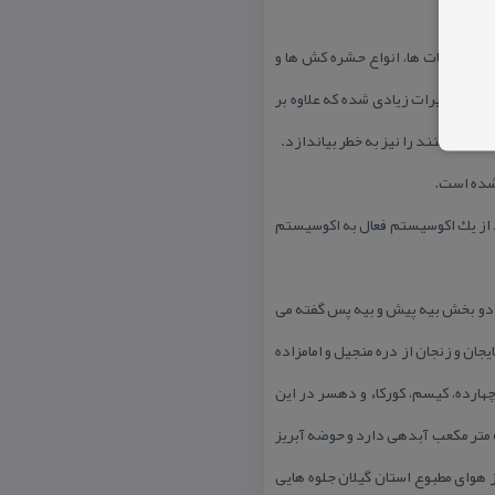
ا و فسفات ها، انواع حشره كش ها و
دچار تغییرات زیادی شده كه علاوه بر
گی می كنند را نیز به خطر بیاندازد.
 شده است.
 از یك اكوسیستم فعال به اكوسیستم
 دو بخش بیه پیش و بیه پس گفته می
 آذربایجان و زنجان از دره منجیل و امامزاده
ارده، كیسم، كوركاء و دهسر در این
شهرستان در كیاشهر به دریا می پیوندد. رودخانه سفیدرود كه آن را سپیدرود و اسپیدرود هم گفته اند سالانه حدود ۵۹۵۳ متر مكعب آبدهی دارد و حوضه آبریز
د از هوای مطبوع استان گیلان جلوه هایی