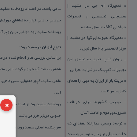
تعمیرگاه ام جی در مشهد |
::
… می باشد. در امتداد رودخانه سفیدرود
عیب‌یابی تخصصی و تعمیرات
خود می برد می توان به تماشای دورنم
حرفه‌ای MG با ۱۰ سال سابقه
رودخانه سفید رود طولانی ترین و پر آ
تعمیرگاه هیوندای كیا در مشهد |
::
تنوع آبزیان درسفید رود:
مركز تخصصی با ۱۰ سال تجربه
ریوان كمپ، تعهد به تحویل امن
::
تجهیزات كمپینگ در شرایط بحرانی
فریت بار از ایران به دبی؛ راهنمای
ماهی سفید، كپور معمولی، سس ماهی، لا
::
كامل صفر تا صد
اند.
×
بهترین كشورها برای دریافت
::
رودخانه سفیدرود از لحاظ مهاجرت و ز
شهروندی دوم و اقامت آسان
جنوبی دریای خزر می باشد.
ترجمه رسمی مدارك؛ نقطه‌ای كه
::
سر چشمه اصلی سفید رود، كوه چهل 
دقت حقوقی از زبان جلوتر می‌ایستد