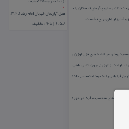
نزدیک حرم+50% تخفیف
باد خنك و مطبوع گرمای تابستان را با
هتل آپارتمان خیابان امام رضا 1، 2، 3،
ز و شالیزار های برنج نشست.
5،8 ،16 | تا 90 % تخفیف
ناحیه دهانه رودخانه سفیدرود تا سد سفیدرود و سر شاخه های قزل اوزن و
مهاجر عمده ترین آنها عبارتند از:اوزون برون، تاس ماهی،
ترین فراوانی را به خود اختصاص داده
ز رودخانه های منحصربه فرد در حوزه