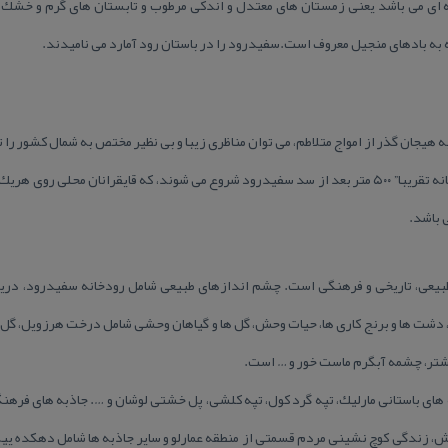
نه ای می باشد یعنی زمستان های معتدل و اندكی مرطوب و تابستان های گرم و خشك .
 به بادهای منجیل معروف است.سفیدرود را در باستان رود آمارد می نامیدند.
ربه هیجان گذر از امواج متلاطم، می توان مناظری زیبا و بی نظیر مختص به شمال كشور را ت
قسمت های خروشان (Rapid ها) رودخانه تقریبا” ۵۰۰ متر بعد از سد سفیدرود شروع می شوند، كه قایقرا
طبیعی، تاریخی و فرهنگی است. چشم اندازهای طبیعی شامل رودخانه سفیدرود، دری
فك، دشت ها و برنج كاری ها، حیات وحش، گل ها و گیاهان وحشی شامل درخت هرزویل، 
تر، چشمه آبگرم ماست خور و … است.
ه های باستانی مارلیك، تپه گرد كول، تپه كلشی، پل خشتی لوشان و …. جاذبه های فره
 زندگی كوچ نشینی مردم قسمتی از منطقه عمارلو و سایر جاذبه ها شامل دهكده ییلاق