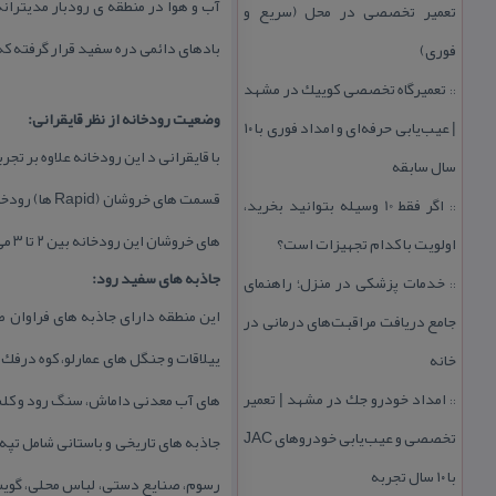
آب و هوا در منطقه ی رودبار مدیترا
تعمیر تخصصی در محل (سریع و
بادهای دائمی دره سفید قرار گرفته كه
فوری)
تعمیرگاه تخصصی كوییك در مشهد
::
وضعیت رودخانه از نظر قایقرانی:
| عیب‌یابی حرفه‌ای و امداد فوری با ۱۰
با قایقرانی د این رودخانه علاوه بر تج
سال سابقه
اگر فقط 10 وسیله بتوانید بخرید،
::
های خروشان این رودخانه بین ۲ تا ۳ می باشد.
اولویت با كدام تجهیزات است؟
جاذبه های سفید رود:
خدمات پزشكی در منزل؛ راهنمای
::
این منطقه دارای جاذبه های فراوان 
جامع دریافت مراقبت‌های درمانی در
ییلاقات و جنگل های عمارلو، كوه در
خانه
امداد خودرو جك در مشهد | تعمیر
های آب معدنی داماش، سنگ رود و كلش
::
تخصصی و عیب‌یابی خودروهای JAC
جاذبه های تاریخی و باستانی شامل تپ
با ۱۰ سال تجربه
رسوم، صنایع دستی، لباس محلی، گویش،