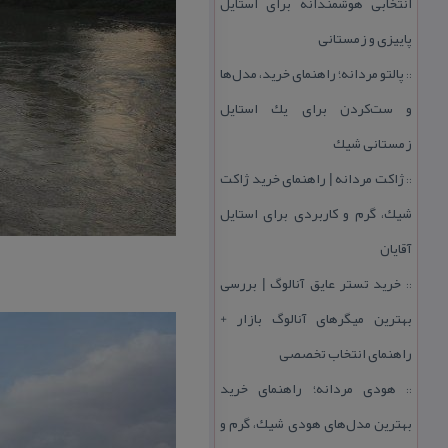
انتخابی هوشمندانه برای استایل
پاییزی و زمستانی
پالتو مردانه؛ راهنمای خرید، مدل‌ها
::
و ست‌كردن برای یك استایل
زمستانی شیك
ژاكت مردانه | راهنمای خرید ژاكت
::
شیك، گرم و كاربردی برای استایل
آقایان
خرید تستر عایق آنالوگ | بررسی
::
بهترین میگرهای آنالوگ بازار +
راهنمای انتخاب تخصصی
هودی مردانه؛ راهنمای خرید
::
بهترین مدل‌های هودی شیك، گرم و