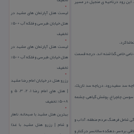
 این رود درناحیه ی منجیل در مسیر
لیست هتل آپارتمان های مشهد در
هتل خیابان طبرسی و فلکه آب + 50%
تخفیف
ماشا كرد.
لیست هتل آپارتمان های مشهد در
نان محلی روی هریك نامی خاص گذاشته اند. درجه قسمت
هتل خیابان طبرسی و فلکه آب + 50%
تخفیف
رزرو هتل در خیابان امام رضا مشهد
اچه سد سفیدرود، دریاچه سد تاریك،
| هتل‌ های امام رضا 1، 2، 3، 5 و
گل سوسن چلچراغ، پوشش گیاهی، چشمه
8+50% تخفیف
بهترین هتل مشهد با صبحانه، ناهار
نگی شامل فرهنگ مردم منطقه، آداب و
و شام | رزرو هتل مشهد با غذا
ی بره سر، دهكده سالانسر در كنار و