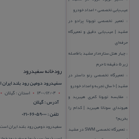
عیب‌یابی تخصصی + امداد خودرو
تعمیر تخصصی تویوتا پرادو در
::
مشهد | عیب‌یابی دقیق و تعمیرگاه
حرفه‌ای
چهار هتل‌ ستاره‌دار مشهد با فاصله
::
زیر 5 دقیقه تا حرم
رودخانه سفیدرود
تعمیرگاه تخصصی رنو داستر در
::
سفیدرود دومین رود بلند ایران ا
مشهد | ۱۰ سال تجربه و امداد خودرو
1400/12/04
استان : گيلان
مقایسه تویوتا كمری هیبرید و
::
آدرس : گیلان
هیوندای سوناتا هیبرید | كدام را
تلفن : 66059000-021
بخریم؟
سفیدرود دومین رود بلند ایران است. س
تعمیرگاه تخصصی SWM در مشهد
::
اسبیذروذ، سپیذروذ و سفیدرود خواند