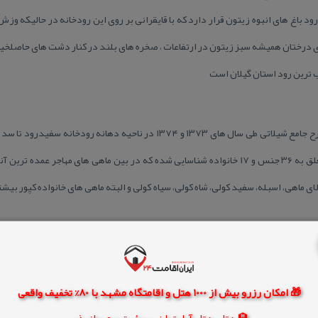
 باغ های انبوه زیتون قرار دارد كه با قایقرانی بر روی این رودخانه در حالیكه وزش 
ای درختان همیشه سبز زیتون در ارتفاعات ، صخره های بلند در كنار دشت های حاصلخی
ب ترین رود استان گیلان است
بر اساس بررسی های انجام شده در طرح جامع شیلاتی طی سال های ۱۳۷۳ و ۱۳۷۴ در 
شاهرود، ۴۵ گونه و زیرگونه ماهی متعلق به ۳۶ جنس و ۱۷ خانواده شناسایی شده كه در بین ماهی های 
ی ماهی، اسبله، سفید كولی، شاه كولی، سیاه كولی و البته ماهی های خانواده كپور بیش
اد و ولد آبزیان بخصوص گونه های ماهیان خاویاری و گونه های ماهیان استخوانی ا
🎁 امکان رزرو بیش از 1000 هتل و اقامتگاه مشهد با 80% تخفیف واقعی
چشمه كردستان است.
🏨 هتل، هتل آپارتمان، سوئیت و مهمانپذیر