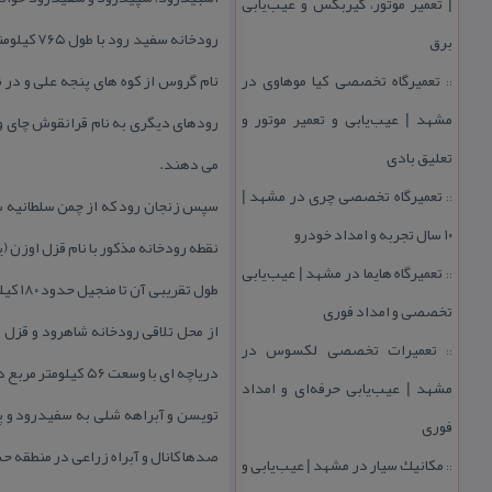
| تعمیر موتور، گیربكس و عیب‌یابی
رودخانه 
برق
تعمیرگاه تخصصی كیا موهاوی در
نام گروس از كوه های پنجه علی و در 
::
مشهد | عیب‌یابی و تعمیر موتور و
رودهای دیگری به نام قرانقوش چای و
تعلیق بادی
می دهند.
تعمیرگاه تخصصی چری در مشهد |
::
سپس زنجان رود كه از چمن سلطانیه سر
۱۰ سال تجربه و امداد خودرو
نقطه رودخانه مذكور با نام قزل اوزن (
تعمیرگاه هایما در مشهد | عیب‌یابی
::
طول تقریبی آن تا منجیل حدود ۱۸۰ كیلومتر است به آن می پیوندد این شاخه تقریبا” یك چهارم آب رودخانه سفیدرود را تأمین می كند.face mask
تخصصی و امداد فوری
از محل تلاقی رودخانه شاهرود و قزل
تعمیرات تخصصی لكسوس در
::
دریاچه ای با وسعت
مشهد | عیب‌یابی حرفه‌ای و امداد
تویسن و آبراهه شلی به سفیدرود و پس
فوری
صدها كانال و آبراه زراعی در منطقه حس
مكانیك سیار در مشهد | عیب‌یابی و
::