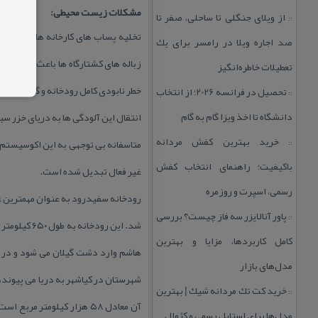
مشكلات زیست محیطی:
از ویلای جنگلی تا ساحلی، صفر تا
::
تخلیه پساب های كارخانه های صنعتی،
صد اجاره ویلا در رامسر برای یك
زباله های كشتارگاه ها باعث شده تا ا
تعطیلات خاطره‌انگیز
خطر نابودی كامل رودخانه و گونه های م
تحصیل در فرانسه 2026؛ از انتخاب
::
دانشگاه تا اخذ ویزا گام به گام
انتقال این آلودگی ها به دریای خزر 
خرید بهترین كفش مردانه
متاسفانه بی توجهی به این اكوسیستم
::
باكیفیت؛ راهنمای انتخاب كفش
غیر فعال تبدیل شده است.
رسمی، اسپرت و روزمره
رودخانه سفیدرود به عنوان مهمترین 
پاور آنالایزر سه فاز چیست؟ بررسی
::
شد. این رو
كامل كاربردها، مزایا و بهترین
هاشم وارد دشت گیلان می شود و در د
مدل‌های بازار
خرید كت تك مردانه شیك | بهترین
::
آن معادل ۵۸ هزار كیلومتر
مدل‌ها برای استایل رسمی و كژوال