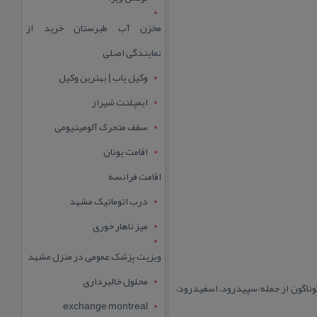
مخزن آب طبرستان خرید از
نمایندگی اصلی
وکیل یاب | بهترین وکیل
ایمپلنت شیراز
سقف متحرک آلومینیومی
اقامت یونان
اقامت فرانسه
درب اتوماتیک مشهد
میز ناهار خوری
ویزیت پزشک عمومی در منزل مشهد
محلول خالبرداری
گوناگون از جمله:سپیدرود، اسفیدرود،
exchange montreal