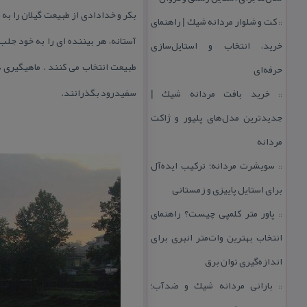
بكر و خدادادی از طبیعت گیلان را به 
كت و شلوار مردانه شیك | راهنمای
::
آستانه، هر بیننده ای را به خود جلب
خرید، انتخاب و استایل‌سازی
طبیعت انتخاب می كنند . ماهیگیری د
حرفه‌ای
سفیدرود بگذرانند.
خرید بافت مردانه شیك |
::
جدیدترین مدل‌های پلیور و ژاكت
مردانه
سویشرت مردانه؛ تركیب ایده‌آل
::
برای استایل پاییزی و زمستانی
پاور متر كلمپی چیست؟ راهنمای
::
انتخاب بهترین وات‌متر انبری برای
اندازه‌گیری توان برق
بارانی مردانه شیك و ضدآب؛
::