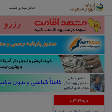
اماکن دیدنی مشهد
ریپورتاژ آگهی
تعمیر تویوتا كرولا در مشهد |
::