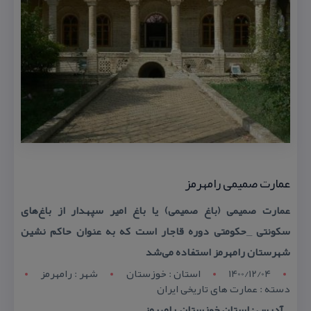
عمارت صمیمی رامهرمز
عمارت صمیمی (باغ صمیمی) یا باغ امیر سپهدار از باغ‌های
سكونتی _حكومتی دوره قاجار است كه به عنوان حاكم نشین
شهرستان رامهرمز استفاده می‌شد
1400/12/04
استان : خوزستان
شهر : رامهرمز
دسته : عمارت های تاریخی ایران
آدرس : استان خوزستان, رامهرمز