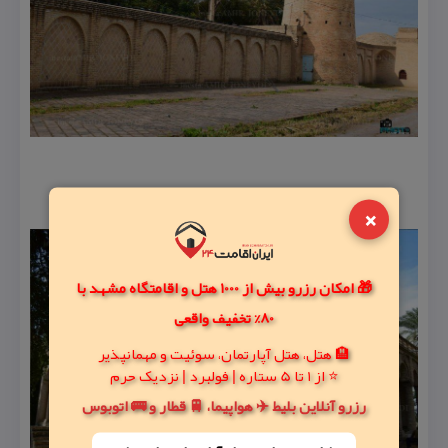
×
🎁 امکان رزرو بیش از 1000 هتل و اقامتگاه مشهد با
80% تخفیف واقعی
🏨 هتل، هتل آپارتمان، سوئیت و مهمانپذیر
⭐ از 1 تا 5 ستاره | فولبرد | نزدیک حرم
رزرو آنلاین بلیط ✈️ هواپیما، 🚆 قطار و 🚌 اتوبوس