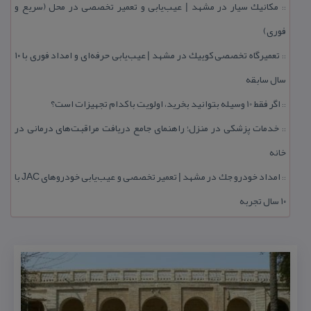
مكانیك سیار در مشهد | عیب‌یابی و تعمیر تخصصی در محل (سریع و
::
فوری)
تعمیرگاه تخصصی كوییك در مشهد | عیب‌یابی حرفه‌ای و امداد فوری با ۱۰
::
سال سابقه
اگر فقط 10 وسیله بتوانید بخرید، اولویت با كدام تجهیزات است؟
::
خدمات پزشكی در منزل؛ راهنمای جامع دریافت مراقبت‌های درمانی در
::
خانه
امداد خودرو جك در مشهد | تعمیر تخصصی و عیب‌یابی خودروهای JAC با
::
۱۰ سال تجربه