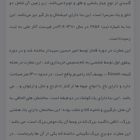
گنبدی از نوع چهار بخشی و طاق و تویزه می‌باشد. زیر زمین آن شامل دو
اتاق و یك سرسرا است. این بنا دارای خیشخال و بار گیر نیز می‌باشد. این
بنا به شهاره ثبت ۹۹۵۶ در سال ۱۲/۶/۱۳۸۰در فهرست آثار ملی به ثبت
رسیده است.
این عمارت در دوره قاجار توسط امیر حسین سپهدار ساخته شد و در دوره
پهلوی اول توسط شخصی به نام صمیمی خریداری شد ، این عمارت در محله
كیمه« Kimeh » « یوسف آباد رامهرمز واقع است ، در حدود ۱۳۰۰۰ متر مساحت
دارد و دارای باغ با انواع میوه ها از كنار تا نارنج و نخل و ارغوان و…. می
باشد . این بنا دارای یك كوشك در دو طبقه است ، ساختمان های الحاقی به
آن محل بارگیری و تخلیه كالا و غلّات بوده ؛ این ساختمان دارای یك هشتی
بزرگ « اتاقی با گنبد بزرگ كه در وسط آن یك حوض بزرگ است » می باشد ؛
این عمارت دو برج بزرگ نگهبانی داشته كه یكی از آن ها پابرجاست . در