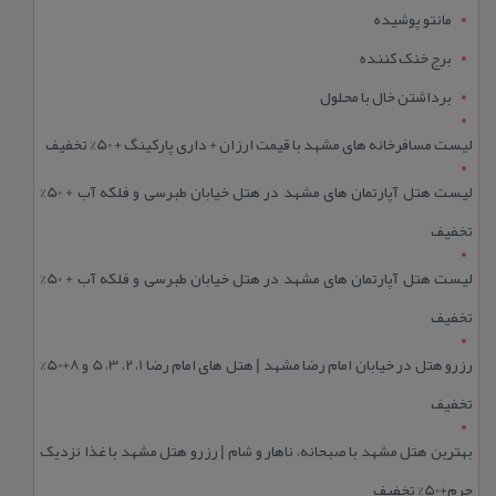
مانتو پوشیده
برج خنک کننده
برداشتن خال با محلول
لیست مسافرخانه های مشهد با قیمت ارزان + داری پارکینگ + 50% تخفیف
لیست هتل آپارتمان های مشهد در هتل خیابان طبرسی و فلکه آب + 50%
تخفیف
لیست هتل آپارتمان های مشهد در هتل خیابان طبرسی و فلکه آب + 50%
تخفیف
رزرو هتل در خیابان امام رضا مشهد | هتل‌ های امام رضا 1، 2، 3، 5 و 8+50%
تخفیف
بهترین هتل مشهد با صبحانه، ناهار و شام | رزرو هتل مشهد با غذا نزدیک
حرم+50% تخفیف