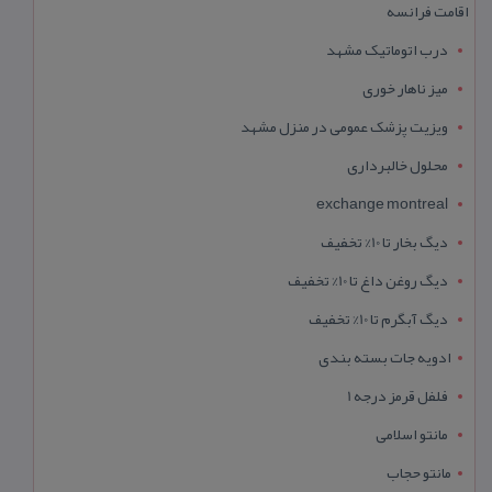
اقامت فرانسه
درب اتوماتیک مشهد
میز ناهار خوری
ویزیت پزشک عمومی در منزل مشهد
محلول خالبرداری
exchange montreal
دیگ بخار تا 10% تخفیف
دیگ روغن داغ تا 10% تخفیف
دیگ آبگرم تا 10% تخفیف
ادویه جات بسته بندی
فلفل قرمز درجه 1
مانتو اسلامی
مانتو حجاب