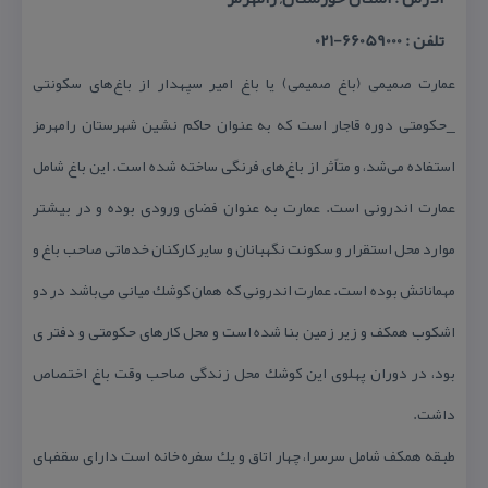
تلفن : 66059000-021
عمارت صمیمی (باغ صمیمی) یا باغ امیر سپهدار از باغ‌های سكونتی
_حكومتی دوره قاجار است كه به عنوان حاكم نشین شهرستان رامهرمز
استفاده می‌شد، و متاًثر از باغ‌های فرنگی ساخته شده است. این باغ شامل
عمارت اندرونی است. عمارت به عنوان فضای ورودی بوده و در بیشتر
موارد محل استقرار و سكونت نگهبانان و سایر كاركنان خدماتی صاحب باغ و
مهمانانش بوده است. عمارت اندرونی كه همان كوشك میانی می‌باشد در دو
اشكوب همكف و زیر زمین بنا شده است و محل كارهای حكومتی و دفتر ی
بود، در دوران پهلوی این كوشك محل زندگی صاحب وقت باغ اختصاص
داشت.
طبقه همكف شامل سرسرا، چهار اتاق و یك سفره خانه است دارای سقفهای