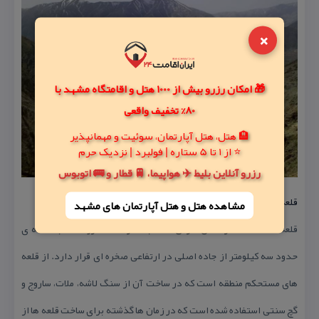
×
🎁 امکان رزرو بیش از 1000 هتل و اقامتگاه مشهد با
80% تخفیف واقعی
🏨 هتل، هتل آپارتمان، سوئیت و مهمانپذیر
⭐ از 1 تا 5 ستاره | فولبرد | نزدیک حرم
رزرو آنلاین بلیط ✈️ هواپیما، 🚆 قطار و 🚌 اتوبوس
قلعه هزار ساله مازیار روستای امامه
مشاهده هتل و هتل‌ آپارتمان های مشهد
قلعه امامه (قلا)، در شمال شرقی امامه بالا در امتداد رودخانه بافاصله ی
حدود سه كیلومتر از جاده اصلی در ارتفاعی صخره ای قرار دارد. از قلعه
های مستحكم منطقه است كه در ساخت آن از سنگ لاشه، ملات، ساروج و
گچ سنتی استفاده شده است كه در زمان ها گذشته برای ساخت قلعه ها از