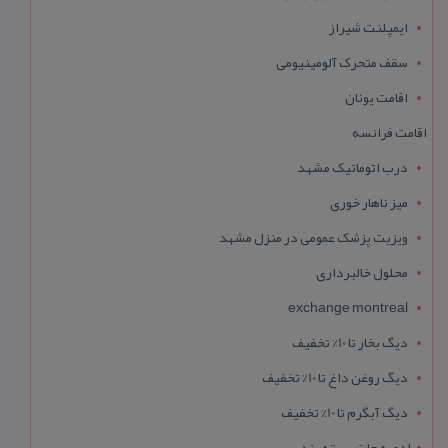
ایمپلنت شیراز
سقف متحرک آلومینیومی
اقامت یونان
اقامت فرانسه
درب اتوماتیک مشهد
میز ناهار خوری
ویزیت پزشک عمومی در منزل مشهد
محلول خالبرداری
exchange montreal
دیگ بخار تا 10% تخفیف
دیگ روغن داغ تا 10% تخفیف
دیگ آبگرم تا 10% تخفیف
ادویه جات بسته بندی