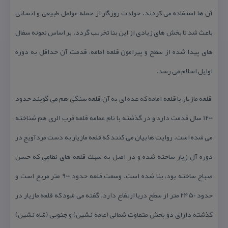
آن ها استفاده می كردند. حوادث روزگار از جمله عوامل طبیعی و انسانی
باعث شد تا بخش های زیادی از این بنا تخریب گردد. بر اساس نمونه سفال
های پیدا شده از سطح و پیرامون قلعه امامه، قدمت آن حداقل به دوره
اوایل اسلام می رسد.
قلعه مازیار یا قلعه امامه كه عده ای به آن قلعه سنگی هم می گویند حدود
1200 سال قدمت دارد و در گذشته با نام عمامه قلعه قرب الری هم شناخته
می شده است. روایت ها بیان می كنند كه قلعه مازیار به دست مردآویج در
دوره آل زیار ساخته شده و در اصل به سبك قلعه های نظامی كه حسن
صباح ساخته بود، بنا شده است. وسعت قلعه حدود 900 متر مربع است و
حدود 2450 متر از سطح دریا ارتفاع دارد. گفته می شود كه قلعه مازیار در
گذشته دارای دو بخش متفاوت شمالی (عامه نشین) و جنوبی (شاه نشین)