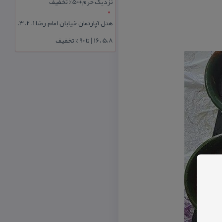
نزدیک حرم+50% تخفیف
هتل آپارتمان خیابان امام رضا 1، 2، 3،
5،8 ،16 | تا 90 % تخفیف