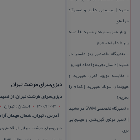
مشهد | عیب‌یابی دقیق و تعمیرگاه
حرفه‌ای
چهار هتل‌ ستاره‌دار مشهد با فاصله
::
زیر 5 دقیقه تا حرم
تعمیرگاه تخصصی رنو داستر در
::
مشهد | ۱۰ سال تجربه و امداد خودرو
مقایسه تویوتا كمری هیبرید و
::
دیزی‌سرای طرشت تهران
هیوندای سوناتا هیبرید | كدام را
دیزی‌سرای طرشت تهران، از قدیمی‌ت
بخریم؟
1400/12/03
استان : تهران
تعمیرگاه تخصصی SWM در مشهد
::
آدرس : تهران، شمال میدان آزا
| تعمیر موتور، گیربكس و عیب‌یابی
دیزی‌سرای طرشت تهران، از قدیمی‌ترین
برق
داستانی شنیدنی دارد. مطابق اقوال، 