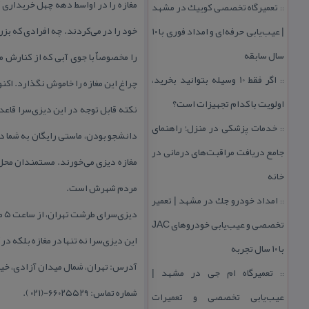
مغازه را در اواسط دهه چهل خریداری ك
تعمیرگاه تخصصی كوییك در مشهد
::
| عیب‌یابی حرفه‌ای و امداد فوری با ۱۰
سال سابقه
را مخصوصاٌ با جوی آبی كه از كنارش 
اگر فقط 10 وسیله بتوانید بخرید،
چراغ این مغازه را خاموش نگذارد. اكنون ۲۴ سال می‌باشد كه این دیزی‌سرا جای آن چایخانه قدیمی را گرف
::
اولویت با كدام تجهیزات است؟
نكته قابل توجه در این دیزی‌سرا قاع
خدمات پزشكی در منزل؛ راهنمای
::
جامع دریافت مراقبت‌های درمانی در
مغازه دیزی می‌خورند. مستمندان محل 
خانه
مردم شهرش است.
امداد خودرو جك در مشهد | تعمیر
::
دی
تخصصی و عیب‌یابی خودروهای JAC
این دیزی‌سرا نه تنها در مغازه بلكه در كل محل می‌پیچد. هر ۱۳۰ دیزی پخته شده در این
با ۱۰ سال تجربه
آدرس: تهران، شمال میدان آزادی، خیا
تعمیرگاه ام جی در مشهد |
::
شماره تماس: ۶۶۰۲۵۵۲۹-(۰۲۱ ).
عیب‌یابی تخصصی و تعمیرات