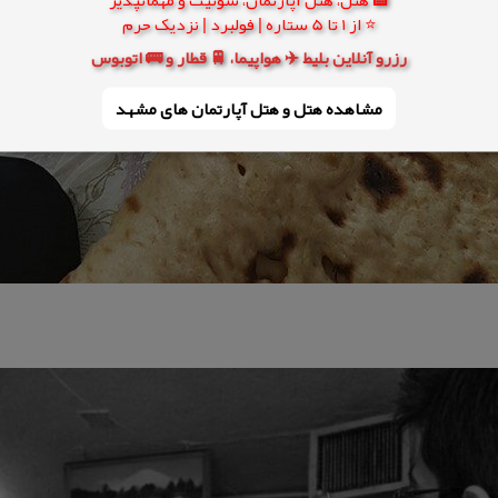
⭐ از 1 تا 5 ستاره | فولبرد | نزدیک حرم
رزرو آنلاین بلیط ✈️ هواپیما، 🚆 قطار و 🚌 اتوبوس
مشاهده هتل و هتل‌ آپارتمان های مشهد