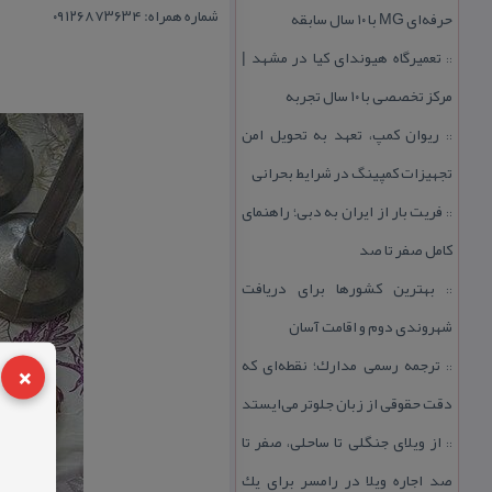
شماره همراه: ۰۹۱۲۶۸۷۳۶۳۴
حرفه‌ای MG با ۱۰ سال سابقه
تعمیرگاه هیوندای كیا در مشهد |
::
مركز تخصصی با ۱۰ سال تجربه
ریوان كمپ، تعهد به تحویل امن
::
تجهیزات كمپینگ در شرایط بحرانی
فریت بار از ایران به دبی؛ راهنمای
::
كامل صفر تا صد
بهترین كشورها برای دریافت
::
شهروندی دوم و اقامت آسان
×
ترجمه رسمی مدارك؛ نقطه‌ای كه
::
دقت حقوقی از زبان جلوتر می‌ایستد
از ویلای جنگلی تا ساحلی، صفر تا
::
صد اجاره ویلا در رامسر برای یك