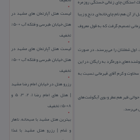
ن یك استكان چای زغالی خستگی روزمره
لیست هتل آپارتمان های مشهد در
رادی كه بزرگ‌ترهای محل در این چای‌خانه آن‌ها را با یكدیگر آشتی ندادند. مغازه‌ای كه ۱۵۰ سال قبل از آن هم نام چای‌خانه‌ای دنج و زیبا
هتل خیابان طبرسی و فلکه آب + 50%
هرمانی تصمیم گرفت كه به قول معروف
تخفیف
لیست هتل آپارتمان های مشهد در
، اول شغلتان را می‌پرسند. در صورت
هتل خیابان طبرسی و فلکه آب + 50%
زی با ۵۰ درصد تخفیف نوش‌جان می‌كنید. فروشنده‌های دوره‌گرد به رایگان در این
تخفیف
 سخاوت و كرم آقای قهرمانی نسبت به
رزرو هتل در خیابان امام رضا مشهد
| هتل‌ های امام رضا 1، 2، 3، 5 و
ان كنید. از حوالی ظهر هم عطر و بوی آبگوشت‌های
8+50% تخفیف
بهترین هتل مشهد با صبحانه، ناهار
و شام | رزرو هتل مشهد با غذا