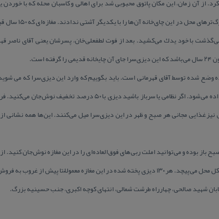
رد. از آن زمان، این مكان پاتوق محبوبی شد برای اهالی و كاسبان محله كه با خورد
خود را در می‌كردند. چه اف
می‌گذشت با خود یدك می‌كشید. بعد از فوت لطفعلی‌خان، پسرشان یعنی آقای ناصر ق
ته است.
ده وضع شده توسط آقای قهرمانی است. باید بگوییم كه وارد این دیزی‌سرا كه می شوید
دانشجو بودن، ماستی رایگان به شما داده می‌شود. اگر نظامی یا سرباز باشید دی
نیز غذایی مجانی هر صبح و ظهر در این دیزی‌سرا میل می‌كنند. این‌ها همه نشانی از
زی‌سرای طرشت تهران، از ساعت ۵ صبح باز بوده و می‌توانید املت ربی‌های فوق‌العاده‌ای را در این مغازه نوش‌ج
 مغازه معمولاٌ تا پیش از غروب به فروش می‌رسد.
بان شهید صالحی، چهارراه طرشت شمالی، انتهای كوچه اكبری، جنب حسینیه بزرگ.