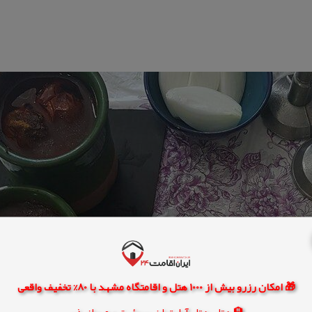
🎁 امکان رزرو بیش از 1000 هتل و اقامتگاه مشهد با 80% تخفیف واقعی
🏨 هتل، هتل آپارتمان، سوئیت و مهمانپذیر