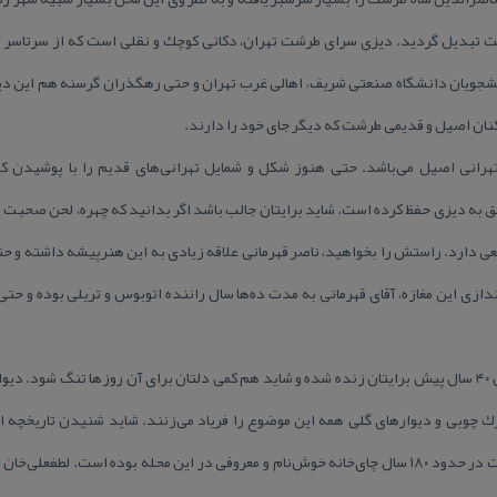
ت تبدیل گردید. دیزی سرای طرشت تهران، دكانی كوچك و نقلی است كه از سرتاسر 
انشجویان دانشگاه صنعتی شریف، اهالی غرب تهران و حتی رهگذران گرسنه هم این دی
ان اصیل و قدیمی طرشت كه دیگر جای خود را دارند.
تهرانی اصیل می‌باشد. حتی هنوز شكل و شمایل تهرانی‌های قدیم را با پوشیدن كت 
ق به دیزی حفظ كرده است. شاید برایتان جالب باشد اگر بدانید كه چهره، لحن صحبت و
ی دارد. راستش را بخواهید، ناصر قهرمانی علاقه زیادی به این هنرپیشه داشته و حتی
اندازی این مغازه، آقای قهرمانی به مدت ده‌ها سال راننده اتوبوس و تریلی بوده و 
با ورود به این مغازه، حال و هوای تهران ۴۰ سال پیش برایتان زنده شده و شاید هم كمی دلتان برای آن روزها
یرك چوبی و دیوارهای گلی همه این موضوع را فریاد می‌زنند. شاید شنیدن تاریخچه ا
راستش را بخواهید، دیزی‌سرای طرشت در حدود ۱۸۰ سال چای‌خانه خوش‌نام و معروفی در این محله بوده ا