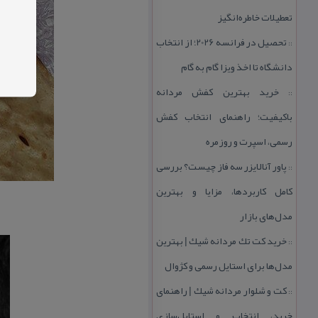
تعطیلات خاطره‌انگیز
تحصیل در فرانسه 2026؛ از انتخاب
::
دانشگاه تا اخذ ویزا گام به گام
خرید بهترین كفش مردانه
::
باكیفیت؛ راهنمای انتخاب كفش
رسمی، اسپرت و روزمره
پاور آنالایزر سه فاز چیست؟ بررسی
::
كامل كاربردها، مزایا و بهترین
مدل‌های بازار
خرید كت تك مردانه شیك | بهترین
::
مدل‌ها برای استایل رسمی و كژوال
كت و شلوار مردانه شیك | راهنمای
::
خرید، انتخاب و استایل‌سازی