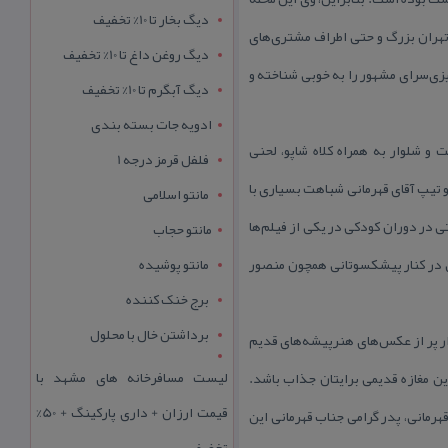
دیگ بخار تا 10% تخفیف
تهران بزرگ و حتی اطراف مشتری‌های
دیگ روغن داغ تا 10% تخفیف
زی‌سرای مشهور را به خوبی شناخته و
دیگ آبگرم تا 10% تخفیف
ادویه جات بسته بندی
و شلوار به همراه كلاه شاپو، لحنی
فلفل قرمز درجه 1
 تیپ آقای قهرمانی شباهت بسیاری با
مانتو اسلامی
 در دوران كودكی در یكی از فیلم‌ها
مانتو حجاب
حتی در كنار پیشكسوتانی همچون منصور
مانتو پوشیده
برج خنک کننده
برداشتن خال با محلول
 تنگ شود. دیوار پر از عكس‌های هنرپیشه‌های قدیم
لیست مسافرخانه های مشهد با
ین مغازه قدیمی برایتان جذاب باشد.
قیمت ارزان + داری پارکینگ + 50%
ست. لطفعلی‌خان قهرمانی، پدر گرامی جناب قهرمانی این
تخفیف