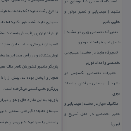
تعمیرگاه تخصصی كیا موهاوی در
::
را طرح رشت نامیده كه بعدها به طرش
مشهد | عیب‌یابی و تعمیر موتور و
تعلیق بادی
بسیاری دارد. شاید باور نكنید اما د
تعمیرگاه تخصصی چری در مشهد |
از طرفداران پروپاقرصش هستند. ساكن
::
۱۰ سال تجربه و امداد خودرو
ناصر‌خان قهرمانی، صاحب این مغازه 
تعمیرگاه هایما در مشهد | عیب‌یابی
::
لوطی‌منشانه و در رأس همه این‌ها عش
تخصصی و امداد فوری
بازیگر مشهور كشورمان ناصر ملك مطیع
تعمیرات تخصصی لكسوس در
::
هم‌بازی ایشان بوده‌اند. پیش از راه‌
مشهد | عیب‌یابی حرفه‌ای و امداد
برزگر و تختی كشتی می‌گرفته است.
فوری
مكانیك سیار در مشهد | عیب‌یابی و
::
سینما و خانواده قهرمانی، سقفی با ت
تعمیر تخصصی در محل (سریع و
فوری)