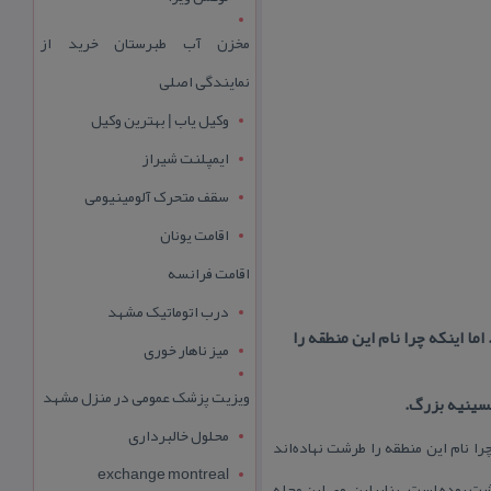
مخزن آب طبرستان خرید از
نمایندگی اصلی
وکیل یاب | بهترین وکیل
ایمپلنت شیراز
سقف متحرک آلومینیومی
اقامت یونان
اقامت فرانسه
درب اتوماتیک مشهد
ا اینكه چرا نام این منطقه را
میز ناهار خوری
ویزیت پزشک عمومی در منزل مشهد
سینیه بزرگ.
محلول خالبرداری
را نام این منطقه را طرشت نهاده‌اند
exchange montreal
ت بوده است. بنابراین، وی این محله