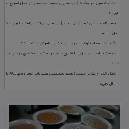
مكانیك سیار در مشهد | عیب‌یابی و تعمیر تخصصی در محل (سریع و
::
فوری)
تعمیرگاه تخصصی كوییك در مشهد | عیب‌یابی حرفه‌ای و امداد فوری با ۱۰
::
سال سابقه
اگر فقط 10 وسیله بتوانید بخرید، اولویت با كدام تجهیزات است؟
::
خدمات پزشكی در منزل؛ راهنمای جامع دریافت مراقبت‌های درمانی در
::
خانه
امداد خودرو جك در مشهد | تعمیر تخصصی و عیب‌یابی خودروهای JAC با
::
۱۰ سال تجربه