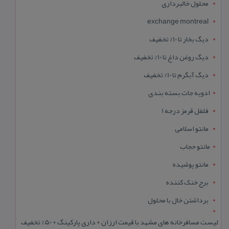
محلول خالبرداری
exchange montreal
دیگ بخار تا 10% تخفیف
دیگ روغن داغ تا 10% تخفیف
دیگ آبگرم تا 10% تخفیف
ادویه جات بسته بندی
فلفل قرمز درجه 1
مانتو اسلامی
مانتو حجاب
مانتو پوشیده
برج خنک کننده
برداشتن خال با محلول
لیست مسافرخانه های مشهد با قیمت ارزان + داری پارکینگ + 50% تخفیف