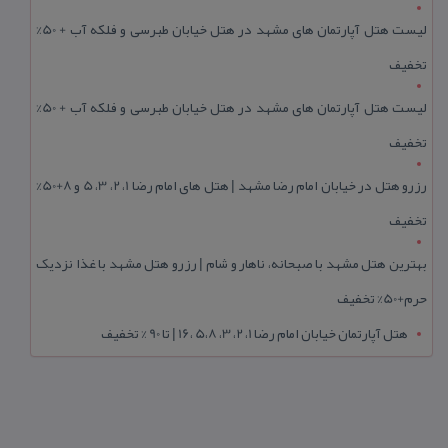
لیست هتل آپارتمان های مشهد در هتل خیابان طبرسی و فلکه آب + 50%
تخفیف
لیست هتل آپارتمان های مشهد در هتل خیابان طبرسی و فلکه آب + 50%
تخفیف
رزرو هتل در خیابان امام رضا مشهد | هتل‌ های امام رضا 1، 2، 3، 5 و 8+50%
تخفیف
بهترین هتل مشهد با صبحانه، ناهار و شام | رزرو هتل مشهد با غذا نزدیک
حرم+50% تخفیف
هتل آپارتمان خیابان امام رضا 1، 2، 3، 5،8 ،16 | تا 90 % تخفیف