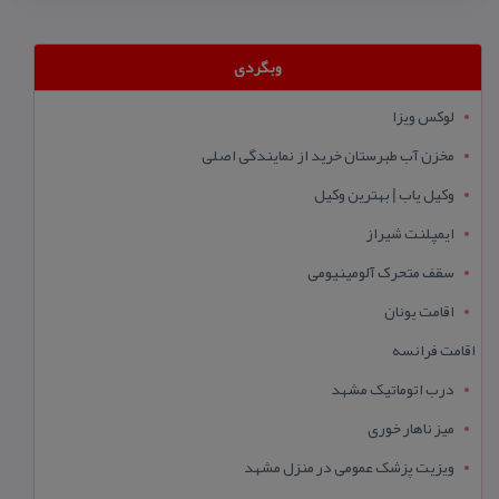
وبگردی
لوکس ویزا
مخزن آب طبرستان خرید از نمایندگی اصلی
وکیل یاب | بهترین وکیل
ایمپلنت شیراز
سقف متحرک آلومینیومی
اقامت یونان
اقامت فرانسه
درب اتوماتیک مشهد
میز ناهار خوری
ویزیت پزشک عمومی در منزل مشهد