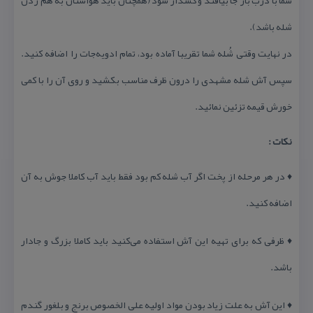
شله باشد).
در نهایت وقتی شُله شما تقریبا آماده بود، تمام ادویه‌جات را اضافه كنید.
سپس آش شله مشهدی را درون ظرف مناسب بكشید و روی آن را با كمی
خورش قیمه تزئین نمائید.
نكات :
♦ در هر مرحله از پخت اگر آب شله كم بود فقط باید آب كاملا جوش به آن
اضافه كنید.
♦ ظرفی كه برای تهیه این آش استفاده می‌كنید باید كاملا بزرگ و جادار
باشد.
♦ این آش به علت زیاد بودن مواد اولیه علی الخصوص برنج و بلغور گندم