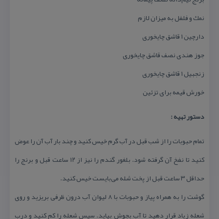
نمك و فلفل به میزان لازم
دارچین ۱ قاشق چایخوری
جوز هندی نصف قاشق چایخوری
زنجبیل ۱ قاشق چایخوری
خورش قیمه برای تزئین
دستور تهیه :
تمام حبوبات را از شب قبل در آب گرم خیس كنید و چند بار آب آن را عوض
كنید تا نفخ آن گرفته شود. بلغور گندم را نیز از ۱۲ ساعت قبل و برنج را
حداقل ۳ ساعت قبل از پخت شله می‌بایست خیس كنید.
گوشت را به همراه پیاز و حبوبات با ۸ لیوان آب درون ظرفی بریزید و روی
شعله زیاد قرار دهید تا آب بجوش بیاید. سپس شعله را كم كنید و درب