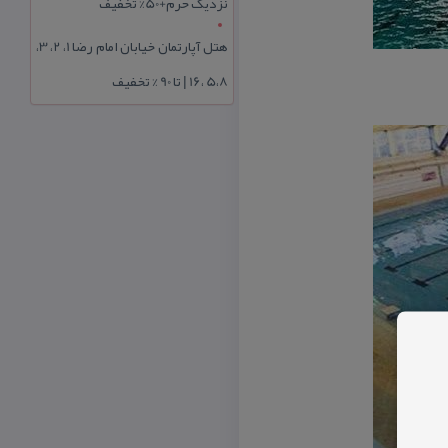
نزدیک حرم+50% تخفیف
هتل آپارتمان خیابان امام رضا 1، 2، 3،
5،8 ،16 | تا 90 % تخفیف