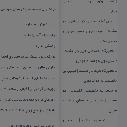
| تعمیر موتور، گیربكس و عیب‌یابی
طرفداران شناست. با دوستان خود می توا
برق
تعمیرگاه تخصصی كیا موهاوی در
::
– سیستم تهویه: دارد
مشهد | عیب‌یابی و تعمیر موتور و
– جای پارك آسان: دارد
تعلیق بادی
– رختكن: دارد
تعمیرگاه تخصصی چری در مشهد |
::
– بزرگ ترین استخر سرپوشیده ی استان 
۱۰ سال تجربه و امداد خودرو
– دارای سالن بدنسازی ، آبدرمانی ، سون
تعمیرگاه هایما در مشهد | عیب‌یابی
::
– مجموعه دارای فست فود و كافی شاپ
تخصصی و امداد فوری
– روزهای فرد برای آقایان از ساعت ۱۴ تا ۲۴ بدون محدودیت زمانی قابل استفاده است.
تعمیرات تخصصی لكسوس در
::
– روزهای فرد و جمعه ها سانس آقایان: ۸ تا ۹:۳۰ و ۱۰ تا ۱۱:۳۰ و ۱۲ تا ۱۳:۳۰
مشهد | عیب‌یابی حرفه‌ای و امداد
فوری
– بانوان: روزهای زوج: ۸ تا ۹:۳۰ ، ۱۰ تا ۱۱:۳۰ ، ۱۲ تا ۱۳:۳۰ ، ۱۴ تا ۱۵:۳۰ ، ۱۶ تا ۱۷:۳۰ ، ۱۸ تا ۱۹:۳۰
مكانیك سیار در مشهد | عیب‌یابی و
::
روزهای سرویس‌دهی: همه روزه