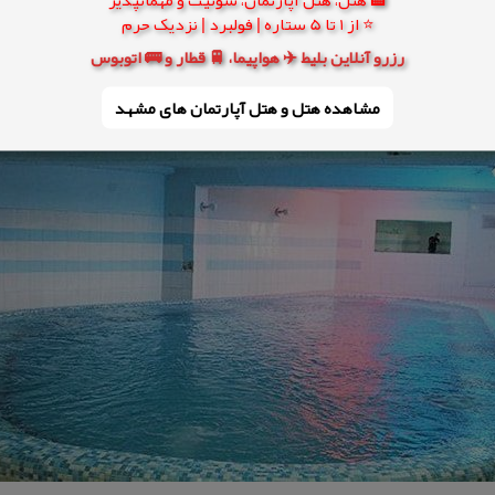
⭐ از 1 تا 5 ستاره | فولبرد | نزدیک حرم
رزرو آنلاین بلیط ✈️ هواپیما، 🚆 قطار و 🚌 اتوبوس
مشاهده هتل و هتل‌ آپارتمان های مشهد