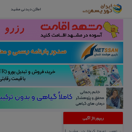
اماکن دیدنی مشهد
ریپورتاژ آگهی
تعمیر تویوتا كرولا در مشهد |
::