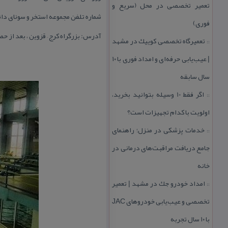
تعمیر تخصصی در محل (سریع و
شماره تلفن مجموعه استخر و سونای دانشگاه خوارزمی:
فوری)
آدرس: بزرگراه كرج – قزوین ، بعد از 
تعمیرگاه تخصصی كوییك در مشهد
::
| عیب‌یابی حرفه‌ای و امداد فوری با ۱۰
سال سابقه
اگر فقط 10 وسیله بتوانید بخرید،
::
اولویت با كدام تجهیزات است؟
خدمات پزشكی در منزل؛ راهنمای
::
جامع دریافت مراقبت‌های درمانی در
خانه
امداد خودرو جك در مشهد | تعمیر
::
تخصصی و عیب‌یابی خودروهای JAC
با ۱۰ سال تجربه