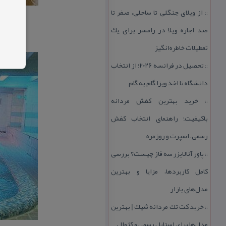
از ویلای جنگلی تا ساحلی، صفر تا
::
صد اجاره ویلا در رامسر برای یك
تعطیلات خاطره‌انگیز
تحصیل در فرانسه 2026؛ از انتخاب
::
دانشگاه تا اخذ ویزا گام به گام
خرید بهترین كفش مردانه
::
باكیفیت؛ راهنمای انتخاب كفش
رسمی، اسپرت و روزمره
پاور آنالایزر سه فاز چیست؟ بررسی
::
كامل كاربردها، مزایا و بهترین
مدل‌های بازار
خرید كت تك مردانه شیك | بهترین
::
مدل‌ها برای استایل رسمی و كژوال