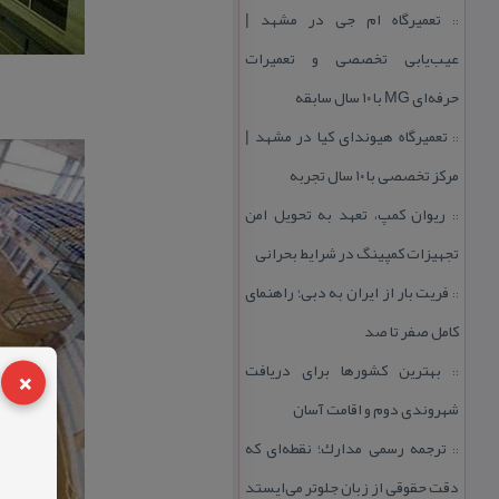
تعمیرگاه ام جی در مشهد |
::
عیب‌یابی تخصصی و تعمیرات
حرفه‌ای MG با ۱۰ سال سابقه
تعمیرگاه هیوندای كیا در مشهد |
::
مركز تخصصی با ۱۰ سال تجربه
ریوان كمپ، تعهد به تحویل امن
::
تجهیزات كمپینگ در شرایط بحرانی
فریت بار از ایران به دبی؛ راهنمای
::
كامل صفر تا صد
×
بهترین كشورها برای دریافت
::
شهروندی دوم و اقامت آسان
ترجمه رسمی مدارك؛ نقطه‌ای كه
::
دقت حقوقی از زبان جلوتر می‌ایستد