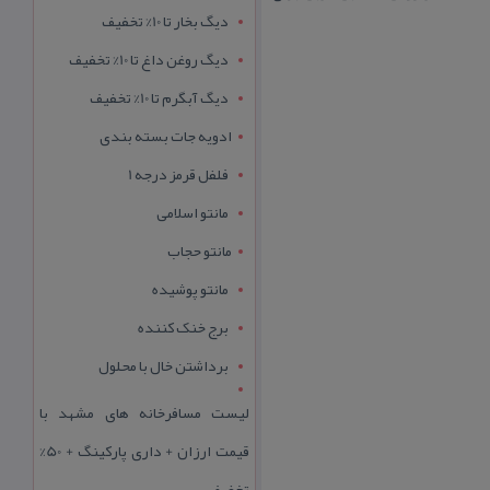
دیگ بخار تا 10% تخفیف
دیگ روغن داغ تا 10% تخفیف
دیگ آبگرم تا 10% تخفیف
ادویه جات بسته بندی
فلفل قرمز درجه 1
مانتو اسلامی
مانتو حجاب
مانتو پوشیده
برج خنک کننده
برداشتن خال با محلول
لیست مسافرخانه های مشهد با
قیمت ارزان + داری پارکینگ + 50%
تخفیف