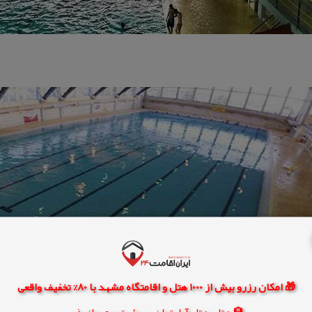
🎁 امکان رزرو بیش از 1000 هتل و اقامتگاه مشهد با 80% تخفیف واقعی
🏨 هتل، هتل آپارتمان، سوئیت و مهمانپذیر