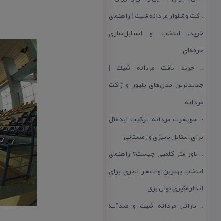
كت و شلوار مردانه شیك | راهنمای
::
خرید، انتخاب و استایل‌سازی
حرفه‌ای
خرید بافت مردانه شیك |
::
جدیدترین مدل‌های پلیور و ژاكت
مردانه
سویشرت مردانه؛ تركیب ایده‌آل
::
برای استایل پاییزی و زمستانی
پاور متر كلمپی چیست؟ راهنمای
::
انتخاب بهترین وات‌متر انبری برای
اندازه‌گیری توان برق
بارانی مردانه شیك و ضدآب؛
::