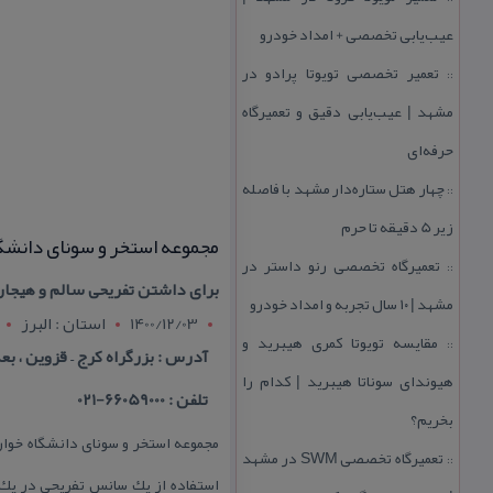
عیب‌یابی تخصصی + امداد خودرو
تعمیر تخصصی تویوتا پرادو در
::
مشهد | عیب‌یابی دقیق و تعمیرگاه
حرفه‌ای
چهار هتل‌ ستاره‌دار مشهد با فاصله
::
زیر 5 دقیقه تا حرم
مجموعه استخر و سونای دانشگ
تعمیرگاه تخصصی رنو داستر در
::
برای داشتن تفریحی سالم و هیجان 
مشهد | ۱۰ سال تجربه و امداد خودرو
1400/12/03
استان : البرز
مقایسه تویوتا كمری هیبرید و
::
آدرس : بزرگراه كرج – قزوین ، ب
هیوندای سوناتا هیبرید | كدام را
تلفن : 66059000-021
بخریم؟
مجموعه استخر و سونای دانشگاه خوارز
تعمیرگاه تخصصی SWM در مشهد
::
استفاده از یك سانس تفریحی در یك 