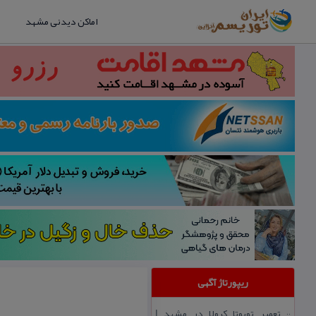
اماکن دیدنی مشهد
ریپورتاژ آگهی
تعمیر تویوتا كرولا در مشهد |
::