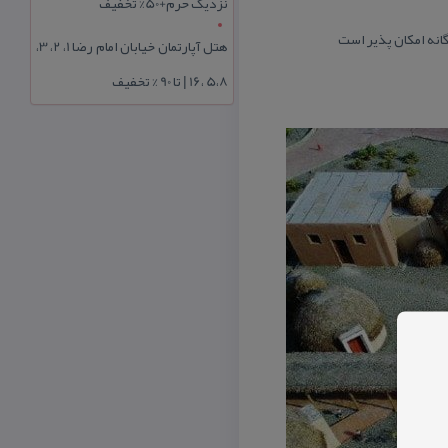
نزدیک حرم+50% تخفیف
گانه امكان پذیر است
هتل آپارتمان خیابان امام رضا 1، 2، 3،
5،8 ،16 | تا 90 % تخفیف