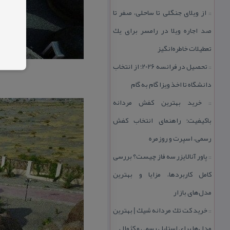
از ویلای جنگلی تا ساحلی، صفر تا
::
صد اجاره ویلا در رامسر برای یك
تعطیلات خاطره‌انگیز
تحصیل در فرانسه 2026؛ از انتخاب
::
دانشگاه تا اخذ ویزا گام به گام
خرید بهترین كفش مردانه
::
باكیفیت؛ راهنمای انتخاب كفش
رسمی، اسپرت و روزمره
پاور آنالایزر سه فاز چیست؟ بررسی
::
كامل كاربردها، مزایا و بهترین
مدل‌های بازار
خرید كت تك مردانه شیك | بهترین
::
مدل‌ها برای استایل رسمی و كژوال