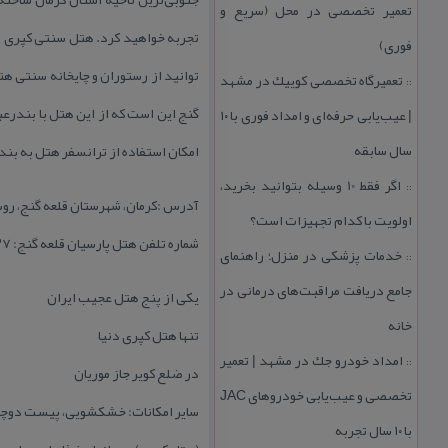
تعمیر تخصصی در محل (سریع و
فوری)
توانید از رستوران و چایخانه سنتی ه
تعمیرگاه تخصصی كوییك در مشهد
::
| عیب‌یابی حرفه‌ای و امداد فوری با ۱۰
سال سابقه
امكان استفاده از ترانسفر هتل به بند
اگر فقط 10 وسیله بتوانید بخرید،
::
آدرس :كرمان، شهرستان قلعه گنج، روست
اولویت با كدام تجهیزات است؟
شماره تلفن هتل پارسیان قلعه گنج: ۰۲۱۴۲۰۲۷ داخلی ۳
خدمات پزشكی در منزل؛ راهنمای
::
جامع دریافت مراقبت‌های درمانی در
یكی از پنج هتل عجیب ایران
خانه
تنها هتل كپری دنیا
امداد خودرو جك در مشهد | تعمیر
::
در ضلع كویر جاز موریان
تخصصی و عیب‌یابی خودروهای JAC
سایر امكانات: خشكشویی، پیست دوچرخه
با ۱۰ سال تجربه