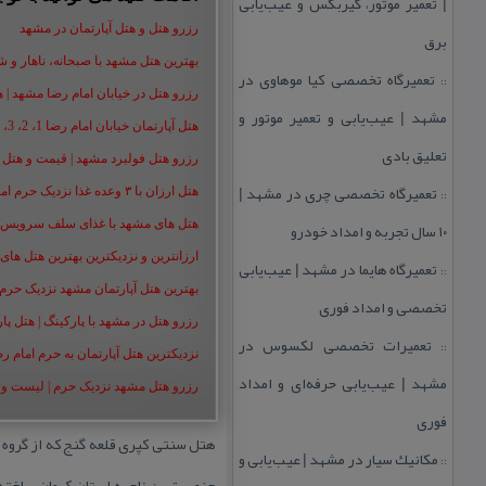
| تعمیر موتور، گیربكس و عیب‌یابی
رزرو هتل و هتل آپارتمان در مشهد
برق
بهترین هتل مشهد با صبحانه، ناهار و شام |
تعمیرگاه تخصصی كیا موهاوی در
::
رزرو هتل در خیابان امام رضا مشهد | هتل‌ های امام رضا 
مشهد | عیب‌یابی و تعمیر موتور و
هتل آپارتمان خیابان امام رضا 1، 2، 3، 5،8 ،16 | تا 90 % تخفیف
تعلیق بادی
رزرو هتل فولبرد مشهد | قیمت و هتل های 
تعمیرگاه تخصصی چری در مشهد |
هتل ارزان با ۳ وعده غذا نزدیک حرم امام رضا | رزرو هتل ارزان مشهد+50%
::
۱۰ سال تجربه و امداد خودرو
هتل های مشهد با غذای سلف سرویس | هت
ارزانترین و نزدیکترین بهترین هتل های م
تعمیرگاه هایما در مشهد | عیب‌یابی
::
بهترین هتل آپارتمان مشهد نزدیک حرم | هت
تخصصی و امداد فوری
رزرو هتل در مشهد با پارکینگ | هتل پارکین
تعمیرات تخصصی لكسوس در
::
نزدیکترین هتل آپارتمان به حرم امام ر
مشهد | عیب‌یابی حرفه‌ای و امداد
رزرو هتل مشهد نزدیک حرم | لیست و شمار
فوری
هتل سنتی كپری قلعه گنج كه از گروه 
مكانیك سیار در مشهد | عیب‌یابی و
::