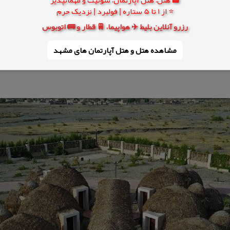
⭐ از 1 تا 5 ستاره | فولبرد | نزدیک حرم
رزرو آنلاین بلیط ✈️ هواپیما، 🚆 قطار و 🚌 اتوبوس
مشاهده هتل و هتل‌ آپارتمان های مشهد