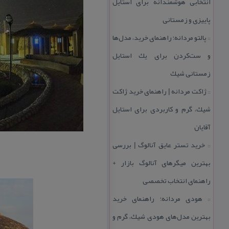
انتخابی هوشمندانه برای استایل
پاییزی و زمستانی
پالتو مردانه؛ راهنمای خرید، مدل‌ها
::
و ست‌كردن برای یك استایل
زمستانی شیك
ژاكت مردانه | راهنمای خرید ژاكت
::
شیك، گرم و كاربردی برای استایل
آقایان
خرید تستر عایق آنالوگ | بررسی
::
بهترین میگرهای آنالوگ بازار +
راهنمای انتخاب تخصصی
هودی مردانه؛ راهنمای خرید
::
بهترین مدل‌های هودی شیك، گرم و