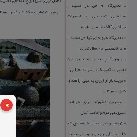
(هتل كپری)سرو انواع غذاهای محلی در
تعمیرگاه ام جی در مشهد |
::
در صورت تمایل به گشت و گذار روستایی
عیب‌یابی تخصصی و تعمیرات
حرفه‌ای MG با ۱۰ سال سابقه
تعمیرگاه هیوندای كیا در مشهد |
::
مركز تخصصی با ۱۰ سال تجربه
ریوان كمپ، تعهد به تحویل امن
::
تجهیزات كمپینگ در شرایط بحرانی
فریت بار از ایران به دبی؛ راهنمای
::
كامل صفر تا صد
×
بهترین كشورها برای دریافت
::
شهروندی دوم و اقامت آسان
ترجمه رسمی مدارك؛ نقطه‌ای كه
::
دقت حقوقی از زبان جلوتر می‌ایستد