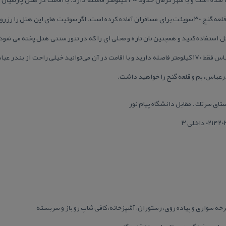
تجربه خواهید كرد. هتل سنتی كپری قلعه گنج ۳۰ سویئت برای مسافران آماده كرده است. اگر سوئیت‌ های ا
تل استفاده كنید و همچنین نان تازه و محلی ای را كه در تنور سنتی هتل پخته می ش
گنج این است كه از این هتل با بندرعباس فقط ۱۷۰ كیلومتر فاصله دارید و با اقامت در آن می‌توانید خیلی
رعباس، بم و قلعه گنج را خواهید داشت.
ای سرتك . مقابل دانشگاه پیام نور
 سواری و پیاده روی، رستوران، آشپزخانه، كافی شاپ رو باز و سربسته