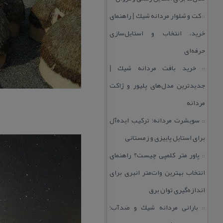
كت و شلوار مردانه شیك | راهنمای
::
خرید، انتخاب و استایل‌سازی
حرفه‌ای
خرید بافت مردانه شیك |
::
جدیدترین مدل‌های پلیور و ژاكت
مردانه
سویشرت مردانه؛ تركیب ایده‌آل
::
برای استایل پاییزی و زمستانی
پاور متر كلمپی چیست؟ راهنمای
::
انتخاب بهترین وات‌متر انبری برای
اندازه‌گیری توان برق
بارانی مردانه شیك و ضدآب؛
::