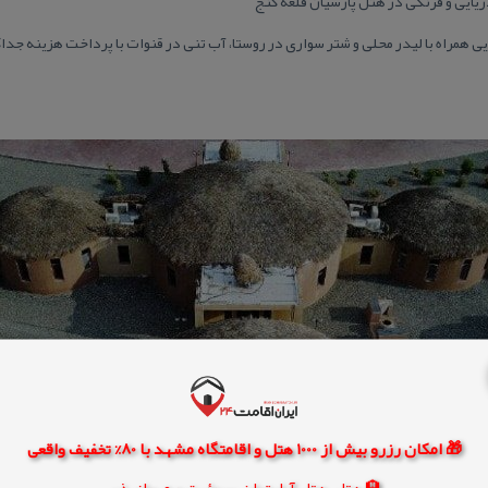
یایی و فرنگی در هتل پارسیان قلعه گنج
 همراه با لیدر محلی و شتر سواری در روستا، آب تنی در قنوات با پرداخت هزینه جدا
🎁 امکان رزرو بیش از 1000 هتل و اقامتگاه مشهد با 80% تخفیف واقعی
🏨 هتل، هتل آپارتمان، سوئیت و مهمانپذیر