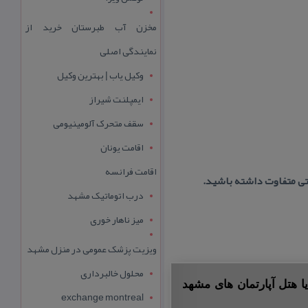
مخزن آب طبرستان خرید از
نمایندگی اصلی
وکیل یاب | بهترین وکیل
ایمپلنت شیراز
سقف متحرک آلومینیومی
اقامت یونان
اقامت فرانسه
تی متفاوت داشته باشید.
درب اتوماتیک مشهد
میز ناهار خوری
ویزیت پزشک عمومی در منزل مشهد
محلول خالبرداری
ا هتل آپارتمان های مشهد
exchange montreal