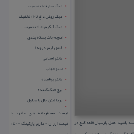
دیگ بخار تا 10% تخفیف
دیگ روغن داغ تا 10% تخفیف
دیگ آبگرم تا 10% تخفیف
ادویه جات بسته بندی
فلفل قرمز درجه 1
مانتو اسلامی
مانتو حجاب
مانتو پوشیده
برج خنک کننده
برداشتن خال با محلول
لیست مسافرخانه های مشهد با
ته باشید. هتل پارسیان قلعه گنج در
قیمت ارزان + داری پارکینگ + 50%
ارد. با اقامت در هتل پارسیان قلعه گنج زندگی در خانه‌های كپری را
تخفیف