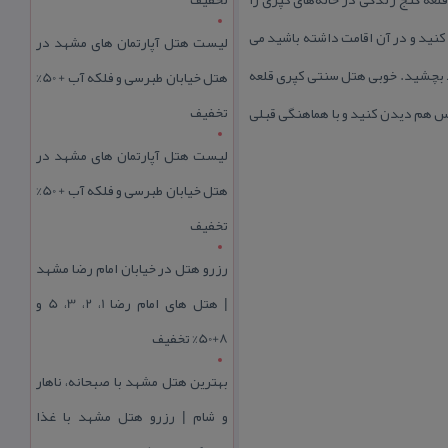
ین هتل را رزرو كنید و در آن اقامت داشته باشید می‌
لیست هتل آپارتمان های مشهد در
ود بچشید. خوبی هتل سنتی كپری قلعه
هتل خیابان طبرسی و فلکه آب + 50%
تخفیف
 راحت از بندر عباس هم دیدن كنید و با هماهنگی قبلی
لیست هتل آپارتمان های مشهد در
هتل خیابان طبرسی و فلکه آب + 50%
تخفیف
رزرو هتل در خیابان امام رضا مشهد
| هتل‌ های امام رضا 1، 2، 3، 5 و
8+50% تخفیف
بهترین هتل مشهد با صبحانه، ناهار
و شام | رزرو هتل مشهد با غذا