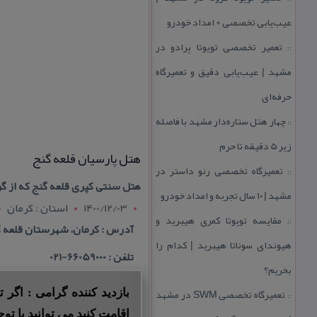
عیب‌یابی تخصصی + امداد خودرو
تعمیر تخصصی تویوتا پرادو در
::
مشهد | عیب‌یابی دقیق و تعمیرگاه
حرفه‌ای
چهار هتل‌ ستاره‌دار مشهد با فاصله
::
زیر 5 دقیقه تا حرم
هتل پارسیان قلعه گنج
تعمیرگاه تخصصی رنو داستر در
::
هتل سنتی كپری قلعه گنج كه از گ
مشهد | ۱۰ سال تجربه و امداد خودرو
1400/12/03
استان : کرمان
مقایسه تویوتا كمری هیبرید و
::
آدرس : كرمان، شهرستان قلعه گن
هیوندای سوناتا هیبرید | كدام را
تلفن : 66059000-021
بخریم؟
تعمیرگاه تخصصی SWM در مشهد
بازدید کننده گرامی : اگر
::
اقامت کنید می توانید با توج