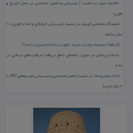
مكانیك سیار در مشهد | عیب‌یابی و تعمیر تخصصی در محل (سریع و
::
فوری)
تعمیرگاه تخصصی كوییك در مشهد | عیب‌یابی حرفه‌ای و امداد فوری با ۱۰
::
سال سابقه
اگر فقط 10 وسیله بتوانید بخرید، اولویت با كدام تجهیزات است؟
::
خدمات پزشكی در منزل؛ راهنمای جامع دریافت مراقبت‌های درمانی در
::
خانه
امداد خودرو جك در مشهد | تعمیر تخصصی و عیب‌یابی خودروهای JAC با
::
۱۰ سال تجربه