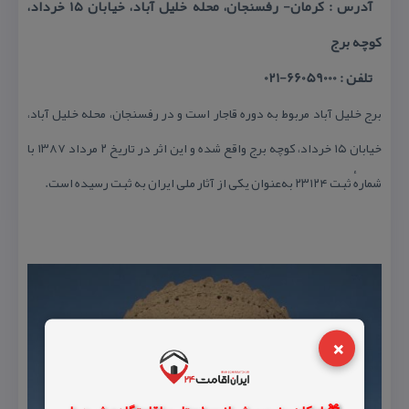
آدرس : كرمان- رفسنجان، محله خلیل آباد، خیابان ۱۵ خرداد،
كوچه برج
تلفن : 66059000-021
برج خلیل آباد مربوط به دوره قاجار است و در رفسنجان، محله خلیل آباد،
خیابان ۱۵ خرداد، كوچه برج واقع شده و این اثر در تاریخ ۲ مرداد ۱۳۸۷ با
شمارهٔ ثبت ۲۳۱۲۴ به‌عنوان یكی از آثار ملی ایران به ثبت رسیده است.
×