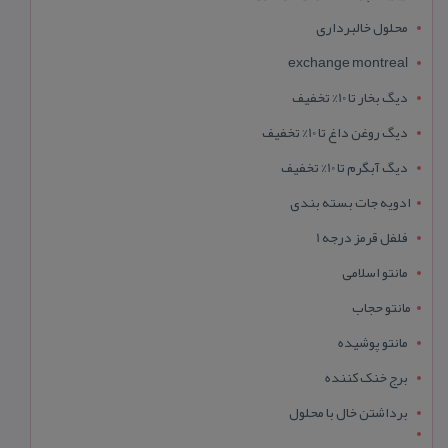
محلول خالبرداری
exchange montreal
دیگ بخار تا 10% تخفیف
دیگ روغن داغ تا 10% تخفیف
دیگ آبگرم تا 10% تخفیف
ادویه جات بسته بندی
فلفل قرمز درجه 1
مانتو اسلامی
مانتو حجاب
مانتو پوشیده
برج خنک کننده
برداشتن خال با محلول