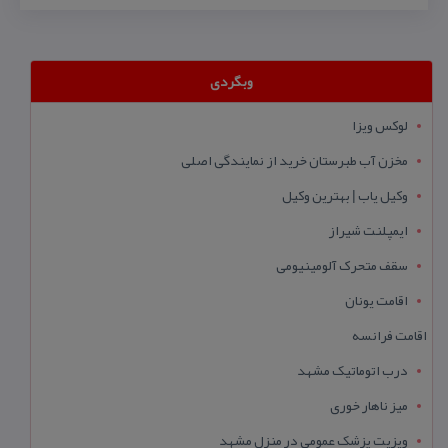
وبگردی
لوکس ویزا
مخزن آب طبرستان خرید از نمایندگی اصلی
وکیل یاب | بهترین وکیل
ایمپلنت شیراز
سقف متحرک آلومینیومی
اقامت یونان
اقامت فرانسه
درب اتوماتیک مشهد
میز ناهار خوری
ویزیت پزشک عمومی در منزل مشهد