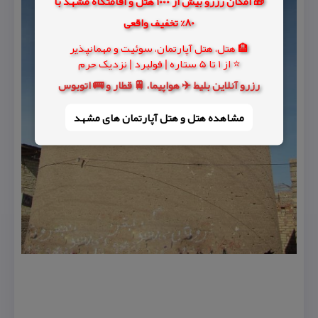
🎁 امکان رزرو بیش از 1000 هتل و اقامتگاه مشهد با
80% تخفیف واقعی
🏨 هتل، هتل آپارتمان، سوئیت و مهمانپذیر
⭐ از 1 تا 5 ستاره | فولبرد | نزدیک حرم
رزرو آنلاین بلیط ✈️ هواپیما، 🚆 قطار و 🚌 اتوبوس
مشاهده هتل و هتل‌ آپارتمان های مشهد