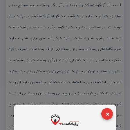
قسمت از آن كوه هم كه جای زندانیان آن بگ بوده است به اصطلاح محلی
«مله زینه» شهرت دارد و یك قسمت دیگر از آن كوه كه جای خزانه ی او
بوده است «ویسه خزان» شهرت دارد. كوه دیگر به نام «محمد رشید» كه به
كوه «حمه رشی» شهرت دارد و كوه دیگر كه «سورمیان» شهرت دارد
تفریحگاه اهالی روستا و بعضی از روستاهای اطراف بوده است. همچنین كوه
دیگری به نام «اولیا» است كه جای عبادت بزرگان بوده است. از چشمه های
مشهور روستای حلوان در بخش كلاترزان می توان به «كانی جنان» اشاره كرد
كه بدلیل اینكه قدیمی ها اعتقاد داشتند كه این چشمه جن دارد آن را به
این نام نامگذاری كردند. از بازیهای بومی ومحلی این روستا می توان به
گوروا بازی، قاو قاو، هه لوكان، چاو شاركی و گورزان اشاره كرد. از غذاهای
×
معروف این روستا می توان به دوینه، دلمه، دوخوا و شلمین اشاره كرد.
گیاهان خاص این روستا عبارتند از: گل گاوزبان، بابونه، بنفشه، هرمله و