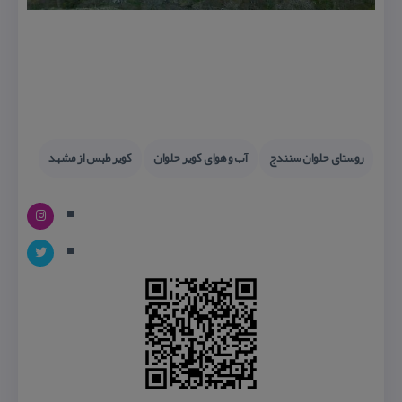
روستای حلوان سنندج
آب و هوای كویر حلوان
كویر طبس از مشهد