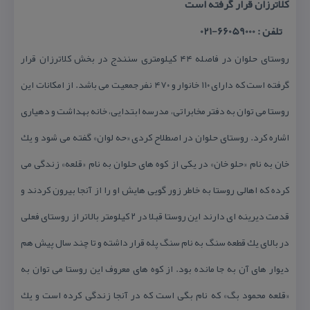
كلاترزان قرار گرفته است
تلفن : 66059000-021
روستای حلوان در فاصله ۴۴ كیلومتری سنندج در بخش كلاترزان قرار
گرفته است كه دارای ۱۱۰ خانوار و ۴۷۰ نفر جمعیت می باشد. از امكانات این
روستا می توان به دفتر مخابراتی، مدرسه ابتدایی، خانه بهداشت و دهیاری
اشاره كرد. روستای حلوان در اصطلاح كردی «حه لوان» گفته می شود و یك
خان به نام «حلو خان» در یكی از كوه های حلوان به نام «قلعه» زندگی می
كرده كه اهالی روستا به خاطر زور گویی هایش او را از آنجا بیرون كردند و
قدمت دیرینه ای دارند این روستا قبلا در ۲ كیلومتر بالاتر از روستای فعلی
در بالای یك قطعه سنگ به نام سنگ پله قرار داشته و تا چند سال پیش هم
دیوار های آن به جا مانده بود. از كوه های معروف این روستا می توان به
«قلعه محمود بگ» كه نام بگی است كه در آنجا زندگی كرده است و یك