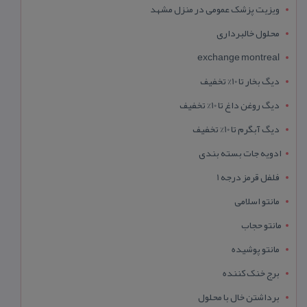
ویزیت پزشک عمومی در منزل مشهد
محلول خالبرداری
exchange montreal
دیگ بخار تا 10% تخفیف
دیگ روغن داغ تا 10% تخفیف
دیگ آبگرم تا 10% تخفیف
ادویه جات بسته بندی
فلفل قرمز درجه 1
مانتو اسلامی
مانتو حجاب
مانتو پوشیده
برج خنک کننده
برداشتن خال با محلول