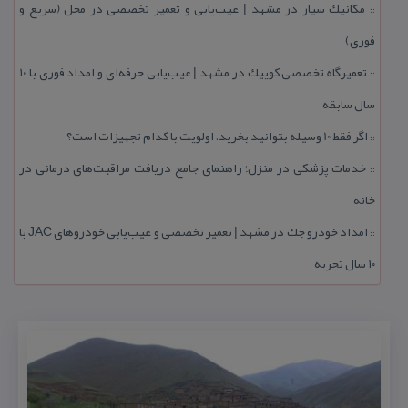
مكانیك سیار در مشهد | عیب‌یابی و تعمیر تخصصی در محل (سریع و
::
فوری)
تعمیرگاه تخصصی كوییك در مشهد | عیب‌یابی حرفه‌ای و امداد فوری با ۱۰
::
سال سابقه
اگر فقط 10 وسیله بتوانید بخرید، اولویت با كدام تجهیزات است؟
::
خدمات پزشكی در منزل؛ راهنمای جامع دریافت مراقبت‌های درمانی در
::
خانه
امداد خودرو جك در مشهد | تعمیر تخصصی و عیب‌یابی خودروهای JAC با
::
۱۰ سال تجربه