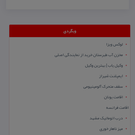
وبگردی
لوکس ویزا
مخزن آب طبرستان خرید از نمایندگی اصلی
وکیل یاب | بهترین وکیل
ایمپلنت شیراز
سقف متحرک آلومینیومی
اقامت یونان
اقامت فرانسه
درب اتوماتیک مشهد
میز ناهار خوری