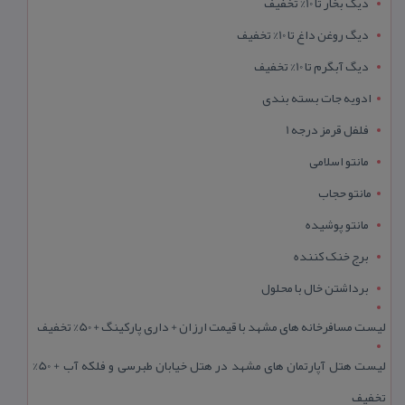
دیگ بخار تا 10% تخفیف
دیگ روغن داغ تا 10% تخفیف
دیگ آبگرم تا 10% تخفیف
ادویه جات بسته بندی
فلفل قرمز درجه 1
مانتو اسلامی
مانتو حجاب
مانتو پوشیده
برج خنک کننده
برداشتن خال با محلول
لیست مسافرخانه های مشهد با قیمت ارزان + داری پارکینگ + 50% تخفیف
لیست هتل آپارتمان های مشهد در هتل خیابان طبرسی و فلکه آب + 50%
تخفیف