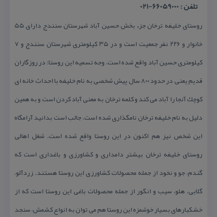
تلفن : 66059000-021
روستای خلیفه ترخان جزء بخش حسین آباد شهرستان سنندج دارای ۵۵
خانوار و ۲۲۶ نفر جمعیت است و در ۳۵ كیلومتری شهرستان سنندج و ۷
كیلومتری حسین آباد واقع شده است. وجه تسمیه این روستا: در روزگاران
قدیم یعنی در حدود ۸۰۰ سال پیش شخصی به نام خلیفه با احداث خانه ای
كوچك آنجا را آباد می كند و كلمه ترخان به معنی آباد كردن است و به همین
دلیل به نام خلیفه ترخان نامگذاری شده است. جالب است بدانید آرامگاه
این شخص نیز هم اكنون در این روستا واقع شده است. شغل اهالی
روستای خلیفه ترخان بیشتر دامداری و كشاورزی و باغداری است كه
گندم، جو و نخود از جمله محصولات كشاورزی این روستا هستند. زردآلو،
گلابی، هلو، سیب و انگور از جمله محصولات باغی این روستا است كه از
خشكبارهای بسیار خوشمزه این روستا هم می توان به انواع كشمش، سنجد