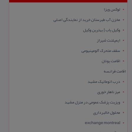
لوکس ویزا
مخزن آب طبرستان خرید از نمایندگی اصلی
وکیل یاب | بهترین وکیل
ایمپلنت شیراز
سقف متحرک آلومینیومی
اقامت یونان
اقامت فرانسه
درب اتوماتیک مشهد
میز ناهار خوری
ویزیت پزشک عمومی در منزل مشهد
محلول خالبرداری
exchange montreal