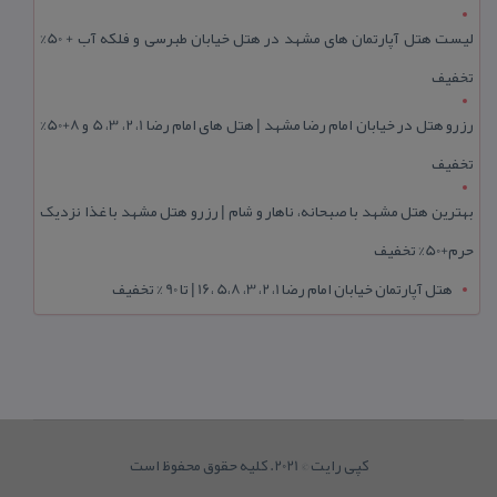
لیست هتل آپارتمان های مشهد در هتل خیابان طبرسی و فلکه آب + 50%
تخفیف
رزرو هتل در خیابان امام رضا مشهد | هتل‌ های امام رضا 1، 2، 3، 5 و 8+50%
تخفیف
بهترین هتل مشهد با صبحانه، ناهار و شام | رزرو هتل مشهد با غذا نزدیک
حرم+50% تخفیف
هتل آپارتمان خیابان امام رضا 1، 2، 3، 5،8 ،16 | تا 90 % تخفیف
کپی رایت © 2021. کلیه حقوق محفوظ است