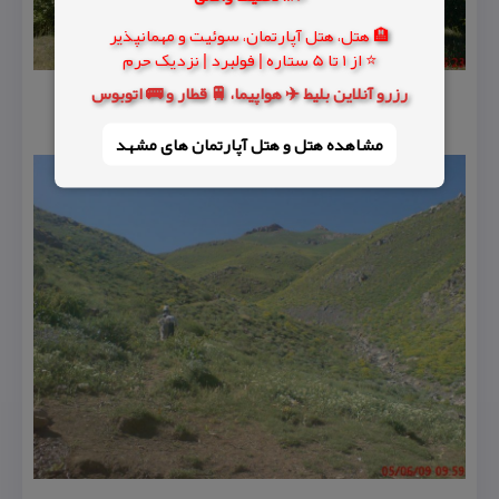
🏨 هتل، هتل آپارتمان، سوئیت و مهمانپذیر
⭐ از 1 تا 5 ستاره | فولبرد | نزدیک حرم
رزرو آنلاین بلیط ✈️ هواپیما، 🚆 قطار و 🚌 اتوبوس
مشاهده هتل و هتل‌ آپارتمان های مشهد