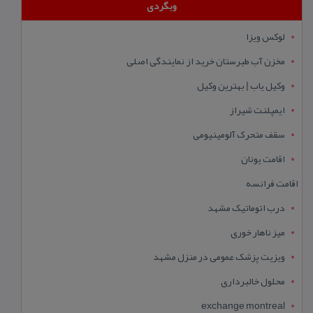
وبگردی
لوکس ویزا
مخزن آب طبرستان خرید از نمایندگی اصلی
وکیل یاب | بهترین وکیل
ایمپلنت شیراز
سقف متحرک آلومینیومی
اقامت یونان
اقامت فرانسه
درب اتوماتیک مشهد
میز ناهار خوری
ویزیت پزشک عمومی در منزل مشهد
محلول خالبرداری
exchange montreal