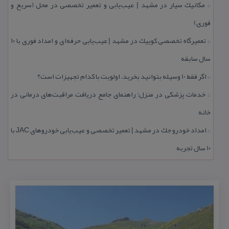
مكانیك سیار در مشهد | عیب‌یابی و تعمیر تخصصی در محل (سریع و
::
فوری)
تعمیرگاه تخصصی كوییك در مشهد | عیب‌یابی حرفه‌ای و امداد فوری با ۱۰
::
سال سابقه
اگر فقط 10 وسیله بتوانید بخرید، اولویت با كدام تجهیزات است؟
::
خدمات پزشكی در منزل؛ راهنمای جامع دریافت مراقبت‌های درمانی در
::
خانه
امداد خودرو جك در مشهد | تعمیر تخصصی و عیب‌یابی خودروهای JAC با
::
۱۰ سال تجربه