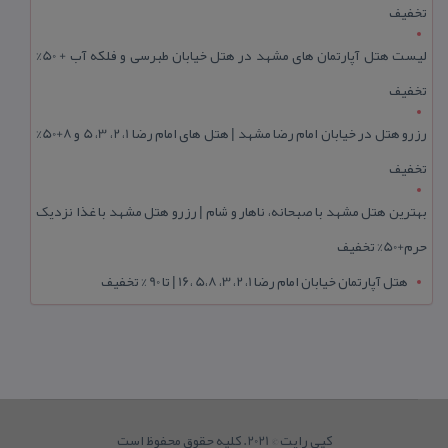
تخفیف
لیست هتل آپارتمان های مشهد در هتل خیابان طبرسی و فلکه آب + 50%
تخفیف
رزرو هتل در خیابان امام رضا مشهد | هتل‌ های امام رضا 1، 2، 3، 5 و 8+50%
تخفیف
بهترین هتل مشهد با صبحانه، ناهار و شام | رزرو هتل مشهد با غذا نزدیک
حرم+50% تخفیف
هتل آپارتمان خیابان امام رضا 1، 2، 3، 5،8 ،16 | تا 90 % تخفیف
کپی رایت © 2021. کلیه حقوق محفوظ است