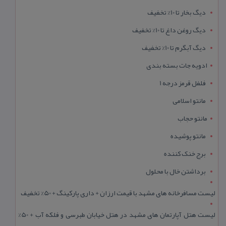
دیگ بخار تا 10% تخفیف
دیگ روغن داغ تا 10% تخفیف
دیگ آبگرم تا 10% تخفیف
ادویه جات بسته بندی
فلفل قرمز درجه 1
مانتو اسلامی
مانتو حجاب
مانتو پوشیده
برج خنک کننده
برداشتن خال با محلول
لیست مسافرخانه های مشهد با قیمت ارزان + داری پارکینگ + 50% تخفیف
لیست هتل آپارتمان های مشهد در هتل خیابان طبرسی و فلکه آب + 50%