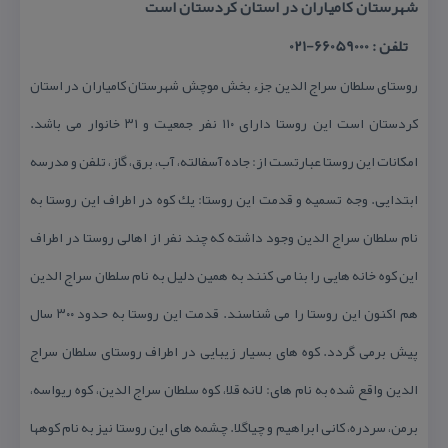
شهرستان كامیاران در استان كردستان است
تلفن : 66059000-021
روستای سلطان سراج الدین جزء بخش موچش شهرستان كامیاران در استان
كردستان است این روستا دارای ۱۱۰ نفر جمعیت و ۳۱ خانوار می باشد.
امكانات این روستا عبارتست از: جاده آسفالته، آب، برق، گاز، تلفن و مدرسه
ابتدایی. وجه تسمیه و قدمت این روستا: یك كوه در اطراف این روستا به
نام سلطان سراج الدین وجود داشته كه چند نفر از اهالی روستا در اطراف
این كوه خانه هایی را بنا می كنند به همین دلیل به نام سلطان سراج الدین
هم اكنون این روستا را می شناسند. قدمت این روستا به حدود ۳۰۰ سال
پیش برمی گردد. كوه های بسیار زیبایی در اطراف روستای سلطان سراج
الدین واقع شده به نام های: لانه قلا، كوه سلطان سراج الدین، كوه ریواسه،
برمن، سردره، كانی ابراهیم و چیاگلا. چشمه های این روستا نیز به نام كوهها