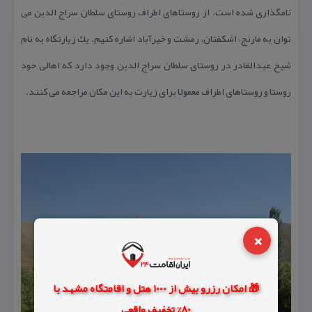
نامگذاری شده است. از روستاهای اطراف روستای سلطان سراج الدین می
توان به مارنج، اشكفتان، رمشت و خیرآباد اشاره كنیم. یك زیارتگاه به نام
شیخ عبدالقادر در روستای سلطان سراج الدین وجود دارد كه اهالی خود
روستا و روستاهای اطراف معمولا برای زیارت به این مكان مراجعه می كنند.
×
🎁 امکان رزرو بیش از 1000 هتل و اقامتگاه مشهد با
80% تخفیف واقعی