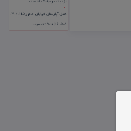
نزدیک حرم+50% تخفیف
هتل آپارتمان خیابان امام رضا 1، 2، 3،
5،8 ،16 | تا 90 % تخفیف