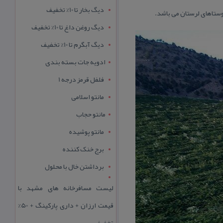
دیگ بخار تا 10% تخفیف
دیگ روغن داغ تا 10% تخفیف
دیگ آبگرم تا 10% تخفیف
ادویه جات بسته بندی
فلفل قرمز درجه 1
مانتو اسلامی
مانتو حجاب
مانتو پوشیده
برج خنک کننده
برداشتن خال با محلول
لیست مسافرخانه های مشهد با
قیمت ارزان + داری پارکینگ + 50%
تخفیف