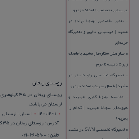
عیب‌یابی تخصصی + امداد خودرو
تعمیر تخصصی تویوتا پرادو در
::
مشهد | عیب‌یابی دقیق و تعمیرگاه
حرفه‌ای
چهار هتل‌ ستاره‌دار مشهد با فاصله
::
زیر 5 دقیقه تا حرم
تعمیرگاه تخصصی رنو داستر در
::
روستای ریخان
مشهد | ۱۰ سال تجربه و امداد خودرو
روستای ریخا
مقایسه تویوتا كمری هیبرید و
::
لرستان می باشد.
هیوندای سوناتا هیبرید | كدام را
1400/12/01
استان : لرستان
بخریم؟
آدرس : روستای ریخان در ۳۵ كیلومتری جنوب شهرستان خرم اباد و در مسیر آزاد راه خرم اباد – پل زال قرار دارد
تعمیرگاه تخصصی SWM در مشهد
::
تلفن : 66059000-021