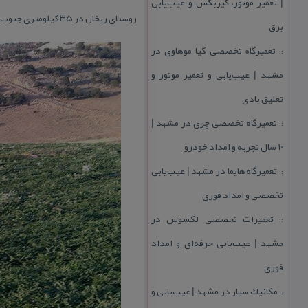
| تعمیر موتور، گیربكس و عیب‌یابی
روستای ریخان در ۳۵ كیلومتری جنوب شهرستان خرم اباد و در مسیر آزاد راه خرم اباد – پل زال قرار دارد و یكی از زیباترین روستاهای لرستان می باشد.
برق
تعمیرگاه تخصصی كیا موهاوی در
::
مشهد | عیب‌یابی و تعمیر موتور و
تعلیق بادی
تعمیرگاه تخصصی چری در مشهد |
::
۱۰ سال تجربه و امداد خودرو
تعمیرگاه هایما در مشهد | عیب‌یابی
::
تخصصی و امداد فوری
تعمیرات تخصصی لكسوس در
::
مشهد | عیب‌یابی حرفه‌ای و امداد
فوری
مكانیك سیار در مشهد | عیب‌یابی و
::