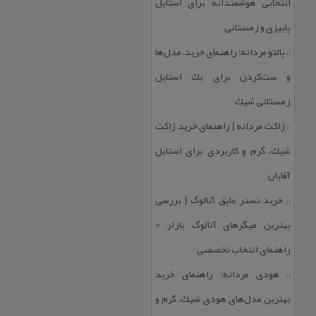
انتخابی هوشمندانه برای استایل
پاییزی و زمستانی
پالتو مردانه؛ راهنمای خرید، مدل‌ها
::
و ست‌كردن برای یك استایل
زمستانی شیك
ژاكت مردانه | راهنمای خرید ژاكت
::
شیك، گرم و كاربردی برای استایل
آقایان
خرید تستر عایق آنالوگ | بررسی
::
بهترین میگرهای آنالوگ بازار +
راهنمای انتخاب تخصصی
هودی مردانه؛ راهنمای خرید
::
بهترین مدل‌های هودی شیك، گرم و