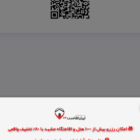
🎁 امکان رزرو بیش از 1000 هتل و اقامتگاه مشهد با 80% تخفیف واقعی
🏨 هتل، هتل آپارتمان، سوئیت و مهمانپذیر