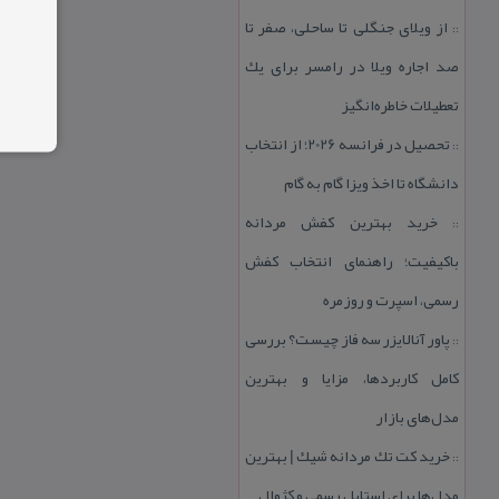
از ویلای جنگلی تا ساحلی، صفر تا
::
صد اجاره ویلا در رامسر برای یك
تعطیلات خاطره‌انگیز
تحصیل در فرانسه 2026؛ از انتخاب
::
دانشگاه تا اخذ ویزا گام به گام
خرید بهترین كفش مردانه
::
باكیفیت؛ راهنمای انتخاب كفش
رسمی، اسپرت و روزمره
پاور آنالایزر سه فاز چیست؟ بررسی
::
كامل كاربردها، مزایا و بهترین
مدل‌های بازار
خرید كت تك مردانه شیك | بهترین
::
مدل‌ها برای استایل رسمی و كژوال