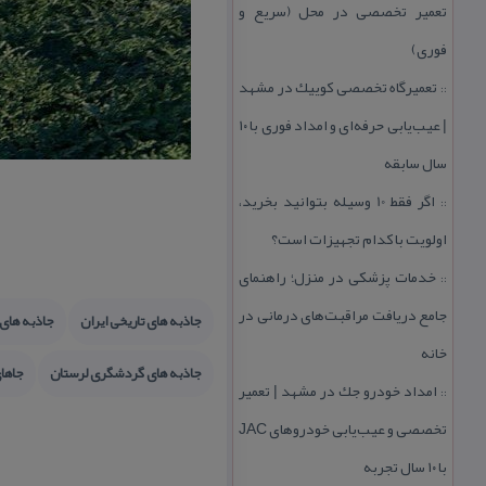
تعمیر تخصصی در محل (سریع و
فوری)
تعمیرگاه تخصصی كوییك در مشهد
::
| عیب‌یابی حرفه‌ای و امداد فوری با ۱۰
سال سابقه
اگر فقط 10 وسیله بتوانید بخرید،
::
اولویت با كدام تجهیزات است؟
خدمات پزشكی در منزل؛ راهنمای
::
جامع دریافت مراقبت‌های درمانی در
جاذبه های تاریخی ایران
جاذبه های 
خانه
جاذبه های گردشگری لرستان
جاها
امداد خودرو جك در مشهد | تعمیر
::
تخصصی و عیب‌یابی خودروهای JAC
با ۱۰ سال تجربه