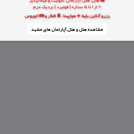
⭐ از 1 تا 5 ستاره | فولبرد | نزدیک حرم
رزرو آنلاین بلیط ✈️ هواپیما، 🚆 قطار و 🚌 اتوبوس
مشاهده هتل و هتل‌ آپارتمان های مشهد