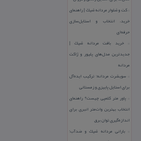
كت و شلوار مردانه شیك | راهنمای
::
خرید، انتخاب و استایل‌سازی
حرفه‌ای
خرید بافت مردانه شیك |
::
جدیدترین مدل‌های پلیور و ژاكت
مردانه
سویشرت مردانه؛ تركیب ایده‌آل
::
برای استایل پاییزی و زمستانی
پاور متر كلمپی چیست؟ راهنمای
::
انتخاب بهترین وات‌متر انبری برای
اندازه‌گیری توان برق
بارانی مردانه شیك و ضدآب؛
::