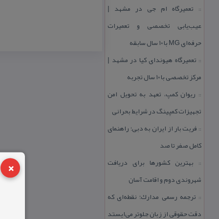
تعمیرگاه ام جی در مشهد |
::
عیب‌یابی تخصصی و تعمیرات
حرفه‌ای MG با ۱۰ سال سابقه
تعمیرگاه هیوندای كیا در مشهد |
::
مركز تخصصی با ۱۰ سال تجربه
ریوان كمپ، تعهد به تحویل امن
::
تجهیزات كمپینگ در شرایط بحرانی
فریت بار از ایران به دبی؛ راهنمای
::
كامل صفر تا صد
×
بهترین كشورها برای دریافت
::
شهروندی دوم و اقامت آسان
ترجمه رسمی مدارك؛ نقطه‌ای كه
::
دقت حقوقی از زبان جلوتر می‌ایستد