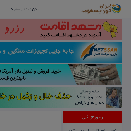
اماکن دیدنی مشهد
ریپورتاژ آگهی
تعمیر تویوتا كرولا در مشهد |
::