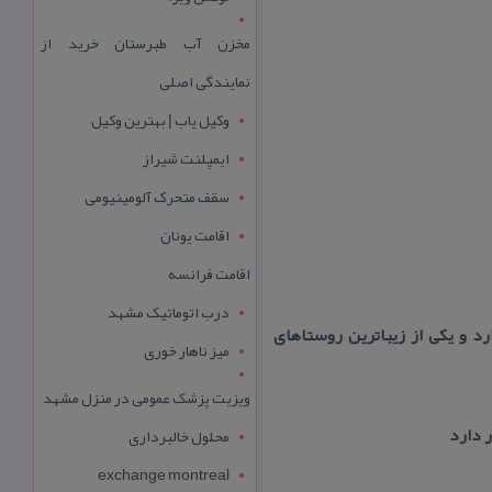
مخزن آب طبرستان خرید از
نمایندگی اصلی
وکیل یاب | بهترین وکیل
ایمپلنت شیراز
سقف متحرک آلومینیومی
اقامت یونان
اقامت فرانسه
درب اتوماتیک مشهد
ار دارد و یكی از زیباترین روستاهای
میز ناهار خوری
ویزیت پزشک عمومی در منزل مشهد
محلول خالبرداری
exchange montreal