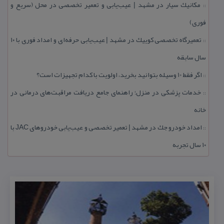
مكانیك سیار در مشهد | عیب‌یابی و تعمیر تخصصی در محل (سریع و
::
فوری)
تعمیرگاه تخصصی كوییك در مشهد | عیب‌یابی حرفه‌ای و امداد فوری با ۱۰
::
سال سابقه
اگر فقط 10 وسیله بتوانید بخرید، اولویت با كدام تجهیزات است؟
::
خدمات پزشكی در منزل؛ راهنمای جامع دریافت مراقبت‌های درمانی در
::
خانه
امداد خودرو جك در مشهد | تعمیر تخصصی و عیب‌یابی خودروهای JAC با
::
۱۰ سال تجربه