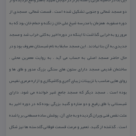
دو مسجد شمالی و جنوبی تشكیل شده است . قسمت شمالی، مسجدی از
دوره صفویه، همزمان با مدرسه شیخ علی خان زنگنه و حمام خان بود كه به
مرور رو به خرابی گذاشت تا اینكه در دوره اخیر به كلی خراب شد و مسجد
جدیدی به آن بنا نهادند . این مسجد سابقا به نام شبستان معروف بود و در
حال حاضر مسجد اصلی به حساب می آید . به روایت معمرین محلی ،
ساختمان قدیمی مسجد دارای ستون های سنگی بزرگ مدور و طاق ها و
رواق هایی مناسب با تزیینات زیبای آجری و كاشیكاری و ازاره مرمری نفیس
بوده است . مسجد دیگر كه مسجد جامع شهر خوانده می شود، دارای
شبستانی با طاق رفیع و دو مناره و گنبد بزرگی بوده كه در دوره اخیر به
علت نقص فنی ویران گردیده و به جای آن ، پوشش ساده مسطحی بر پا شده
است . گذشته از گنبد، تعمیر و مرمت قسمت فوقانی گلدسته ها نیز شكل