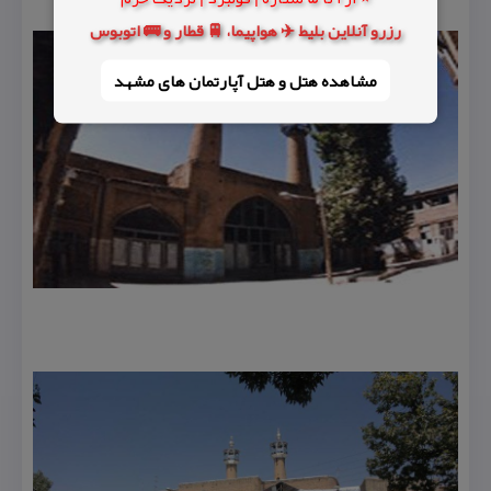
رزرو آنلاین بلیط ✈️ هواپیما، 🚆 قطار و 🚌 اتوبوس
مشاهده هتل و هتل‌ آپارتمان های مشهد