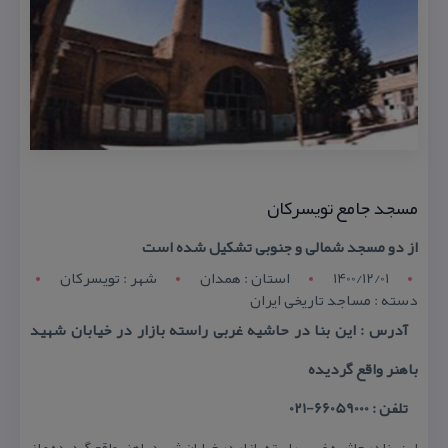
مسجد جامع تویسركان
از دو مسجد شمالی و جنوبی تشكیل شده است
1400/12/01
استان : همدان
شهر : تويسرکان
دسته : مساجد تاریخی ایران
آدرس : این بنا در حاشیه غربی راسته بازار در خیابان شهید
باهنر واقع گردیده
تلفن : 66059000-021
این بنا در حاشیه غربی راسته بازار در خیابان شهید باهنر واقع گردیده و از