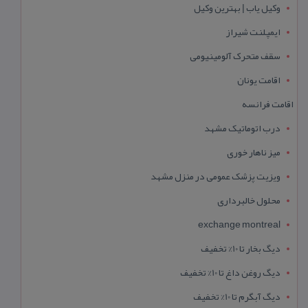
وکیل یاب | بهترین وکیل
ایمپلنت شیراز
سقف متحرک آلومینیومی
اقامت یونان
اقامت فرانسه
درب اتوماتیک مشهد
میز ناهار خوری
ویزیت پزشک عمومی در منزل مشهد
محلول خالبرداری
exchange montreal
دیگ بخار تا 10% تخفیف
دیگ روغن داغ تا 10% تخفیف
دیگ آبگرم تا 10% تخفیف