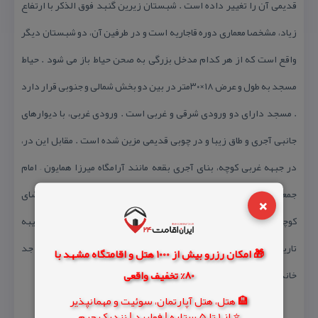
قدیمی آن را تغییر داده است . شبستان زیرین گنبد فوق الذكر با ارتفاع
زیاد، مشخصا معماری دوره قاجاریه است و در طرفین آن، دو شبستان دیگر
واقع است كه از هر كدام مدخل بزرگی به صحن حیاط باز می شود . حیاط
مسجد به طول و عرض ۱۸×۳۰متر در بین دو بخش شمالی و جنوبی قرار دارد
. مسجد دارای دو ورودی شرقی و غربی است . ورودی غربی، با دیوارهای
جانبی آجری و طاق زیبا و در چوبی قدیمی مزین شده است . مقابل این در،
در جبهه غربی كوچه، بنای آجری بقعه مانند آرامگاه میرزا همایون – امام
جمعه تویسركان – و عده ای دیگر از بزرگان خاندان امامی واقع است . فضای
×
كوچه حد فاصل آرامگاه و در ورودی مسجد، مسقف است . بر طبق كتیبه
تاریخی مناره مسجد، این مسجد در سال ۱۲۷۱ه-.ق توسط میرزا همایون- جد
🎁 امکان رزرو بیش از 1000 هتل و اقامتگاه مشهد با
80% تخفیف واقعی
خاندان امامی- ساخته شده است .
🏨 هتل، هتل آپارتمان، سوئیت و مهمانپذیر
⭐ از 1 تا 5 ستاره | فولبرد | نزدیک حرم