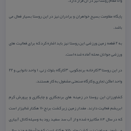
والا مقام روستا نیز در آن قرار دارد.
پایگاه مقاومت بسیج خواهران و برادران نیز در این روستا بسیار فعال می
باشد.
به ۲ قطعه زمین ورزشی این روستا نیز باید اشاره كرد كه برای فعالیت های
ورزشی جوانان محله آماده شده است.
در این روستا ۳ كارخانه برنجكوبی، ۳ كارگاه بلوك زنی، ۱ واحد نانوایی و ۲۲
واحد اماكن تجاری و كارگاه صنعتی مشغول به كار هستند.
كشاورزان این روستا در زمینه های برنجكاری و چایكاری و پرورش كرم
ابریشم فعالیت دارند. مقدار زمین زیر كشت برنج ۱۱۰ هكتار شالیزار است
كه در سال ۸۴ مكانیزه شده و از آب سد سفید رود به وسیله كانال آبیاری
می شود. مساحت زیر كشت چای ۷۵ هكتار است كه متأسفانه چند سالی