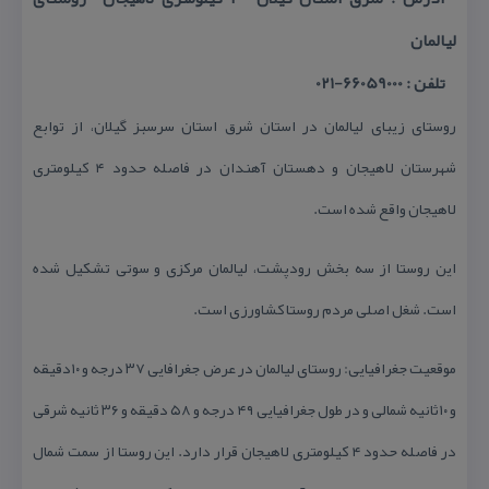
لیالمان
تلفن : 66059000-021
روستای زیبای لیالمان در استان شرق استان سرسبز گیلان، از توابع
شهرستان لاهیجان و دهستان آهندان در فاصله حدود ۴ كیلومتری
لاهیجان واقع شده است.
این روستا از سه بخش رودپشت، لیالمان مركزی و سوتی تشكیل شده
است. شغل اصلی مردم روستا كشاورزی است.
موقعیت جغرافیایی: روستای لیالمان در عرض جغرافایی ۳۷ درجه و ۱۰دقیقه
و ۱۰ثانیه شمالی و در طول جغرافیایی ۴۹ درجه و ۵۸ دقیقه و ۳۶ ثانیه شرقی
در فاصله حدود ۴ كیلومتری لاهیجان قرار دارد. این روستا از سمت شمال