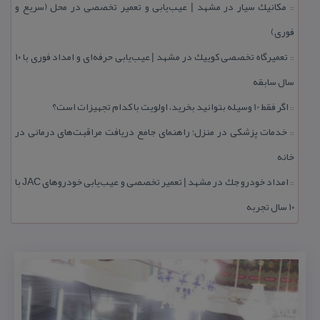
مكانیك سیار در مشهد | عیب‌یابی و تعمیر تخصصی در محل (سریع و
::
فوری)
تعمیرگاه تخصصی كوییك در مشهد | عیب‌یابی حرفه‌ای و امداد فوری با ۱۰
::
سال سابقه
اگر فقط 10 وسیله بتوانید بخرید، اولویت با كدام تجهیزات است؟
::
خدمات پزشكی در منزل؛ راهنمای جامع دریافت مراقبت‌های درمانی در
::
خانه
امداد خودرو جك در مشهد | تعمیر تخصصی و عیب‌یابی خودروهای JAC با
::
۱۰ سال تجربه