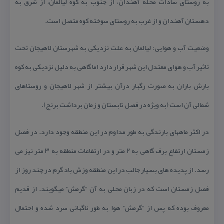
به روستای سادات محله آهندان، از جنوب به كوه لیالمان، از شرق به
دهستان آهندان و از غرب به روستای سوخته كوه متصل است.
وضعیت آب و هوایی: لیالمان به علت نزدیكی به شهرستان لاهیجان تحت
تاثیر آب و هوای معتدل این شهر قرار دارد اما گاهی به دلیل نزدیكی به كوه
بارش باران به صورت رگبار درآن بیشتر از شهر لاهیجان و روستاهای
شمالی آن است (به ویژه در فصل تابستان و زمان برداشت برنج).
در اكثر ماههای بارندگی به طور مداوم در این منطقه وجود دارد. در فصل
زمستان ارتفاع برف گاهی به ۲ متر و در ارتفاعات منطقه به ۳ متر نیز می
رسد. از پدیده های بسیار جالب در این منطقه وزش باد گرم در چند روز از
فصل زمستان است كه در زبان محلی به آن “گرمش” میگویند. از قدیم
معروف بوده كه پس از “گرمش” هوا به طور ناگهانی سرد شده و احتمال