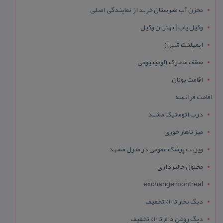
مخزن آب طبرستان خرید از نمایندگی اصلی
وکیل یاب | بهترین وکیل
ایمپلنت شیراز
سقف متحرک آلومینیومی
اقامت یونان
اقامت فرانسه
درب اتوماتیک مشهد
میز ناهار خوری
ویزیت پزشک عمومی در منزل مشهد
محلول خالبرداری
exchange montreal
دیگ بخار تا 10% تخفیف
دیگ روغن داغ تا 10% تخفیف