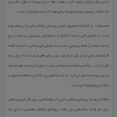
بارش برف و باران وجود دارد. رطوبت هوا دراین روستا در طول سال بین
۵۰ تا ۹۵ در نوسان بوده و متوسط دمای هوا ۱۷ درجه سانتیگراد است.
محصولات: در گذشته محصول اصلی روستای لیالمان چای و ابریشم بوده
است. در سالهای اخیر با احداث كانال آب و افزایش زمینهای زیر كشت برنج
و شاید مهمتر از همه بی مهری نسبت یه باغهای چای و تخریب آنها (به گفته
كارشناسان چای ایران یكی از مرغوب ترین چای های جهان است) برنج رتبه
اول را دارد. پیله ابریشم نیز سرنوشتی بهتر از چای ندارد و به طور محدود
در این روستا به عمل می آید. از جهت كشاورزی خاك این منطقه به صورت
جلگه ای و كوهپایه ای است.
امكانات روستا: روستای لیالمان دارای آب لوله كشی، برق، گاز شهری و تلفن
برای هر واحد ساختمانی می باشد. روستای لیالمان همچنین دارای یك