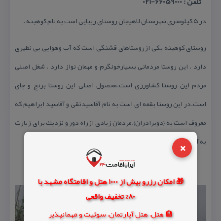
تلفن : 66059000-021
در ۵ كیلومتری شهرستان لاهیجان روستای زیبایی است به نام كوهبنه .
روستای كوهبنه یكی ازروستاهای قشنگی است كه آب وهوایی بی نظیری
دارد . این روستا مردمانی بسیارخونگرم و مهمان نواز دارد . شغل اصلی
مردم این روستا كشاورزی است.محصول اصلی این روستا برنج و چای
است.در این روستا بقعه ای است به نام آقاسیدتقی و آقاسید ابراهیم كه
معروف است به {دوبرادران}.مردمان زیادی ازراه دور و نزدیك برای زیارت
×
به آنجامی روند.
🎁 امکان رزرو بیش از 1000 هتل و اقامتگاه مشهد با
80% تخفیف واقعی
🏨 هتل، هتل آپارتمان، سوئیت و مهمانپذیر