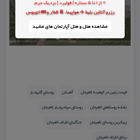
⭐ از 1 تا 5 ستاره | فولبرد | نزدیک حرم
رزرو آنلاین بلیط ✈️ هواپیما، 🚆 قطار و 🚌 اتوبوس
مشاهده هتل و هتل‌ آپارتمان های مشهد
قیمت زمین در كوهبنه لاهیجان
آهندان
روستای گلرودبار
نقشه روستاهای لاهیجان
روستای سیاه رودبار لاهیجان
زیباترین روستای لاهیجان
جنگلهای اطراف لاهیجان
ییلاق اطراف لاهیجان