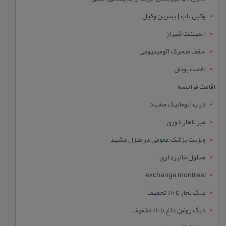
وکیل یاب | بهترین وکیل
ایمپلنت شیراز
سقف متحرک آلومینیومی
اقامت یونان
اقامت فرانسه
درب اتوماتیک مشهد
میز ناهار خوری
ویزیت پزشک عمومی در منزل مشهد
محلول خالبرداری
exchange montreal
دیگ بخار تا 10% تخفیف
دیگ روغن داغ تا 10% تخفیف