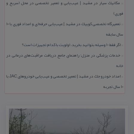
مكانیك سیار در مشهد | عیب‌یابی و تعمیر تخصصی در محل (سریع و
::
فوری)
تعمیرگاه تخصصی كوییك در مشهد | عیب‌یابی حرفه‌ای و امداد فوری با ۱۰
::
سال سابقه
اگر فقط 10 وسیله بتوانید بخرید، اولویت با كدام تجهیزات است؟
::
خدمات پزشكی در منزل؛ راهنمای جامع دریافت مراقبت‌های درمانی در
::
خانه
امداد خودرو جك در مشهد | تعمیر تخصصی و عیب‌یابی خودروهای JAC با
::
۱۰ سال تجربه