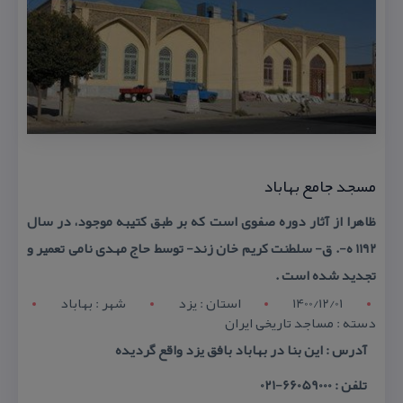
مسجد جامع بهاباد
ظاهرا از آثار دوره صفوی است كه بر طبق كتیبه موجود، در سال
۱۱۹۲ ه-. ق- سلطنت كریم خان زند- توسط حاج مهدی نامی تعمیر و
تجدید شده است .
1400/12/01
استان : يزد
شهر : بهاباد
دسته : مساجد تاریخی ایران
آدرس : این بنا در بهاباد بافق یزد واقع گردیده
تلفن : 66059000-021