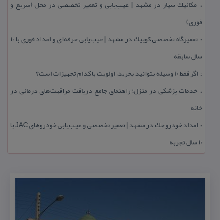
مكانیك سیار در مشهد | عیب‌یابی و تعمیر تخصصی در محل (سریع و
::
فوری)
تعمیرگاه تخصصی كوییك در مشهد | عیب‌یابی حرفه‌ای و امداد فوری با ۱۰
::
سال سابقه
اگر فقط 10 وسیله بتوانید بخرید، اولویت با كدام تجهیزات است؟
::
خدمات پزشكی در منزل؛ راهنمای جامع دریافت مراقبت‌های درمانی در
::
خانه
امداد خودرو جك در مشهد | تعمیر تخصصی و عیب‌یابی خودروهای JAC با
::
۱۰ سال تجربه