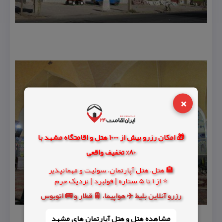
×
🎁 امکان رزرو بیش از 1000 هتل و اقامتگاه مشهد با
80% تخفیف واقعی
🏨 هتل، هتل آپارتمان، سوئیت و مهمانپذیر
⭐ از 1 تا 5 ستاره | فولبرد | نزدیک حرم
رزرو آنلاین بلیط ✈️ هواپیما، 🚆 قطار و 🚌 اتوبوس
مشاهده هتل و هتل‌ آپارتمان های مشهد