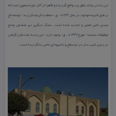
این بنا در بهاباد بافق یزد واقع گردیده و ظاهرا از آثار دوره صفوی است كه
بر طبق كتیبه موجود، در سال ۱۱۹۲ ه-. ق- سلطنت كریم خان زند- توسط حاج
مهدی نامی تعمیر و تجدید شده است . سنگ دیگری نیز متضمن وضع
موقوفات مسجد- مورخ۱۲۳۶ ه-. ق- وجود دارد . این بنا به علت قرار گرفتن
در زمین شیب دار، در دو سطح و با شیوه ای خاص بنا گردیده است .