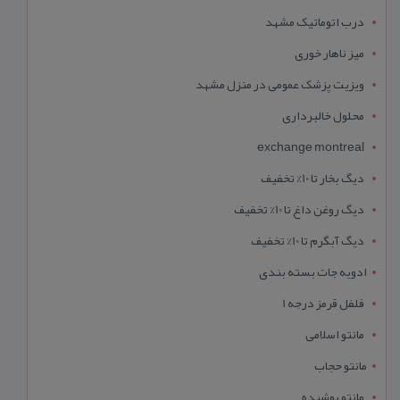
درب اتوماتیک مشهد
میز ناهار خوری
ویزیت پزشک عمومی در منزل مشهد
محلول خالبرداری
exchange montreal
دیگ بخار تا 10% تخفیف
دیگ روغن داغ تا 10% تخفیف
دیگ آبگرم تا 10% تخفیف
ادویه جات بسته بندی
فلفل قرمز درجه 1
مانتو اسلامی
مانتو حجاب
مانتو پوشیده