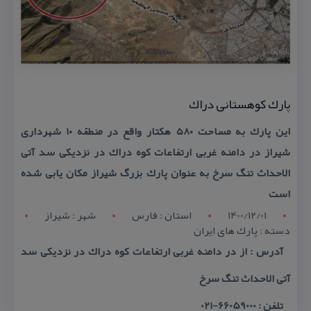
پارك كوهستانی دراك
این پارك به مساحت ۵۸۰ هكتار واقع در منطقه ۱۰ شهرداری
شیراز در دامنه غربی ارتفاعات كوه دراك در نزدیكی سد آتی
الاحداث تنگ سرخ به عنوان پارك بزرگ شیراز مكان یابی شده
است
1400/12/01
استان : فارس
شهر : شيراز
دسته : پارك های ایران
آدرس : از در دامنه غربی ارتفاعات كوه دراك در نزدیكی سد
آتی الاحداث تنگ سرخ
تلفن : 66059000-021