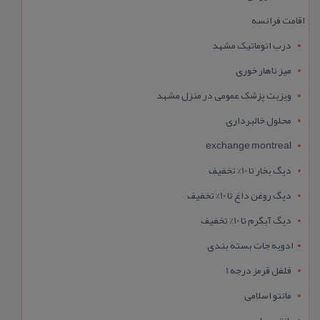
اقامت فرانسه
درب اتوماتیک مشهد
میز ناهار خوری
ویزیت پزشک عمومی در منزل مشهد
محلول خالبرداری
exchange montreal
دیگ بخار تا 10% تخفیف
دیگ روغن داغ تا 10% تخفیف
دیگ آبگرم تا 10% تخفیف
ادویه جات بسته بندی
فلفل قرمز درجه 1
مانتو اسلامی
مانتو حجاب