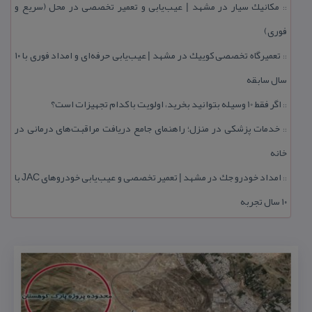
مكانیك سیار در مشهد | عیب‌یابی و تعمیر تخصصی در محل (سریع و
::
فوری)
تعمیرگاه تخصصی كوییك در مشهد | عیب‌یابی حرفه‌ای و امداد فوری با ۱۰
::
سال سابقه
اگر فقط 10 وسیله بتوانید بخرید، اولویت با كدام تجهیزات است؟
::
خدمات پزشكی در منزل؛ راهنمای جامع دریافت مراقبت‌های درمانی در
::
خانه
امداد خودرو جك در مشهد | تعمیر تخصصی و عیب‌یابی خودروهای JAC با
::
۱۰ سال تجربه