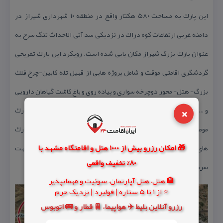
این پارك به مساحت ۵۸۰ هكتار واقع در منطقه ۱۰ شهرداری شیراز در
دامنه غربی ارتفاعات كوه دراك در نزدیكی سد آتی الاحداث تنگ سرخ به
عنوان پارك بزرگ شیراز مكان یابی شده است. رویكرد این پارك تفریحی
گردشگری اقامتی موقت و شامل پروژه هایی از قبیل تله كابین-چرخ فلك
بزرگ- هتل- محور دوچرخه سواری و پیاده روی و باغ كاشت گیاهان دارویی
×
و … تعریف شده و در حال طراحی می باشد. با توجه به نزدیكی محل پارك
موصوف به شهر شیراز و موقعیت طبیعی توپوگرافی اطراف آن یكی از پارك
🎁 امکان رزرو بیش از 1000 هتل و اقامتگاه مشهد با
های منحصر به فرد در كشور می باشد و دارای پتانسیل های خوبی جهت
80% تخفیف واقعی
سرمایه گذاری می باشد.
🏨 هتل، هتل آپارتمان، سوئیت و مهمانپذیر
⭐ از 1 تا 5 ستاره | فولبرد | نزدیک حرم
رزرو آنلاین بلیط ✈️ هواپیما، 🚆 قطار و 🚌 اتوبوس