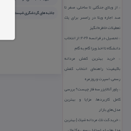
از ویلای جنگلی تا ساحلی، صفر تا
::
جاذبه های گردشگری شبستر
جاها
صد اجاره ویلا در رامسر برای یك
تعطیلات خاطره‌انگیز
تحصیل در فرانسه 2026؛ از انتخاب
::
دانشگاه تا اخذ ویزا گام به گام
خرید بهترین كفش مردانه
::
باكیفیت؛ راهنمای انتخاب كفش
رسمی، اسپرت و روزمره
پاور آنالایزر سه فاز چیست؟ بررسی
::
كامل كاربردها، مزایا و بهترین
مدل‌های بازار
خرید كت تك مردانه شیك | بهترین
::
مدل‌ها برای استایل رسمی و كژوال