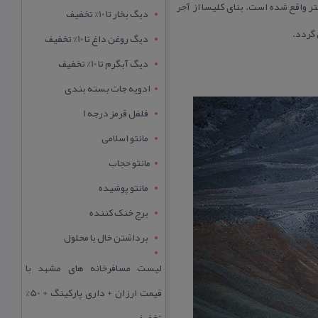
 واقع شده است. بنای كلیسا از آجر
دیگ بخار تا 10% تخفیف
 گردد.
دیگ روغن داغ تا 10% تخفیف
دیگ آبگرم تا 10% تخفیف
ادویه جات بسته بندی
فلفل قرمز درجه 1
مانتو اسلامی
مانتو حجاب
مانتو پوشیده
برج خنک کننده
برداشتن خال با محلول
لیست مسافرخانه های مشهد با
قیمت ارزان + داری پارکینگ + 50%
تخفیف