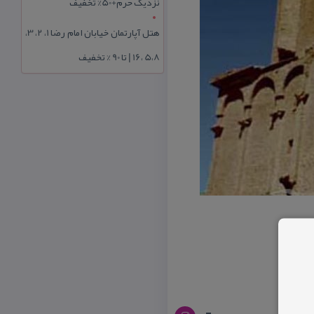
نزدیک حرم+50% تخفیف
هتل آپارتمان خیابان امام رضا 1، 2، 3،
5،8 ،16 | تا 90 % تخفیف