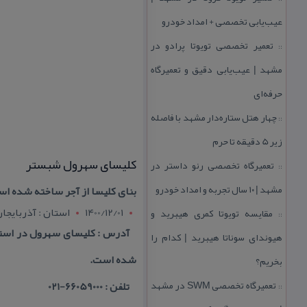
عیب‌یابی تخصصی + امداد خودرو
تعمیر تخصصی تویوتا پرادو در
::
مشهد | عیب‌یابی دقیق و تعمیرگاه
حرفه‌ای
چهار هتل‌ ستاره‌دار مشهد با فاصله
::
زیر 5 دقیقه تا حرم
كلیسای سهرول شبستر
تعمیرگاه تخصصی رنو داستر در
::
مشهد | ۱۰ سال تجربه و امداد خودرو
بنای كلیسا از آجر ساخته شده ا
1400/12/01
استان : آذربايجا
مقایسه تویوتا كمری هیبرید و
::
آدرس : كلیسای سهرول در استا
هیوندای سوناتا هیبرید | كدام را
شده است.
بخریم؟
تعمیرگاه تخصصی SWM در مشهد
تلفن : 66059000-021
::