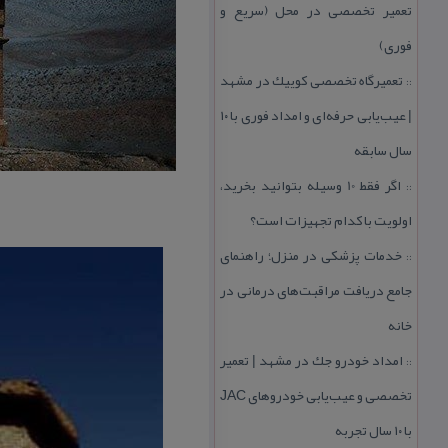
تعمیر تخصصی در محل (سریع و
فوری)
تعمیرگاه تخصصی كوییك در مشهد
::
| عیب‌یابی حرفه‌ای و امداد فوری با ۱۰
سال سابقه
اگر فقط 10 وسیله بتوانید بخرید،
::
اولویت با كدام تجهیزات است؟
خدمات پزشكی در منزل؛ راهنمای
::
جامع دریافت مراقبت‌های درمانی در
خانه
امداد خودرو جك در مشهد | تعمیر
::
تخصصی و عیب‌یابی خودروهای JAC
با ۱۰ سال تجربه