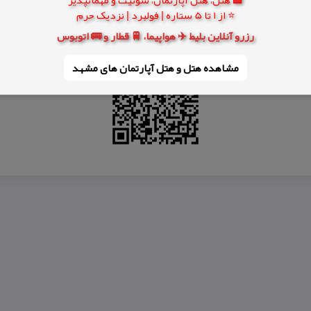
⭐ از 1 تا 5 ستاره | فولبرد | نزدیک حرم
ی دیدنی
جاهای دیدنی ایران كجاست
جاهای دیدنی شبستر
دیدنیهای ایران
د
رزرو آنلاین بلیط ✈️ هواپیما، 🚆 قطار و 🚌 اتوبوس
مشاهده هتل و هتل‌ آپارتمان های مشهد