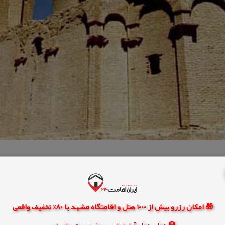
🎁 امکان رزرو بیش از 1000 هتل و اقامتگاه مشهد با 80% تخفیف واقعی
به های تاریخی ایران
جاذبه های طبیعی ایران
جاذبه های گردشگری ایران كجاست
🏨 هتل، هتل آپارتمان، سوئیت و مهمانپذیر