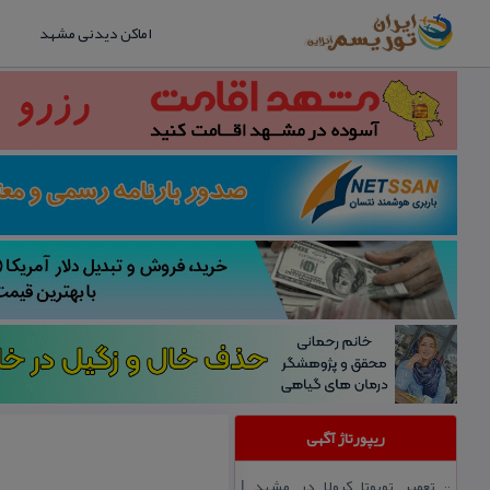
اماکن دیدنی مشهد
ریپورتاژ آگهی
تعمیر تویوتا كرولا در مشهد |
::