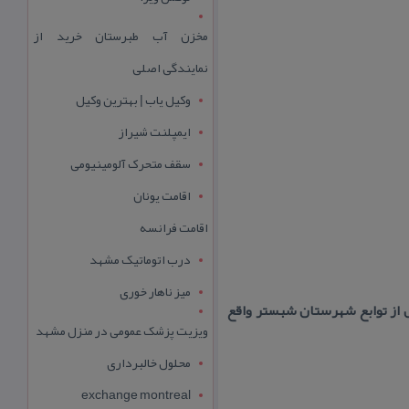
مخزن آب طبرستان خرید از
نمایندگی اصلی
وکیل یاب | بهترین وکیل
ایمپلنت شیراز
سقف متحرک آلومینیومی
اقامت یونان
اقامت فرانسه
درب اتوماتیک مشهد
میز ناهار خوری
 از توابع شهرستان شبستر واقع
ویزیت پزشک عمومی در منزل مشهد
محلول خالبرداری
exchange montreal