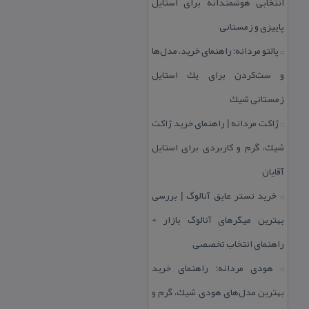
انتخابی هوشمندانه برای استایل
پاییزی و زمستانی
پالتو مردانه؛ راهنمای خرید، مدل‌ها
::
و ست‌كردن برای یك استایل
زمستانی شیك
ژاكت مردانه | راهنمای خرید ژاكت
::
شیك، گرم و كاربردی برای استایل
آقایان
خرید تستر عایق آنالوگ | بررسی
::
بهترین میگرهای آنالوگ بازار +
راهنمای انتخاب تخصصی
هودی مردانه؛ راهنمای خرید
::
بهترین مدل‌های هودی شیك، گرم و