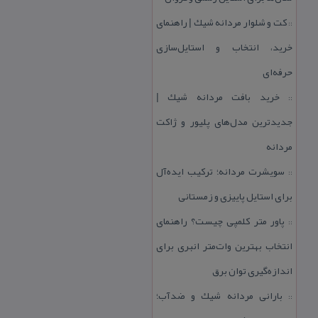
كت و شلوار مردانه شیك | راهنمای
::
خرید، انتخاب و استایل‌سازی
حرفه‌ای
خرید بافت مردانه شیك |
::
جدیدترین مدل‌های پلیور و ژاكت
مردانه
سویشرت مردانه؛ تركیب ایده‌آل
::
برای استایل پاییزی و زمستانی
پاور متر كلمپی چیست؟ راهنمای
::
انتخاب بهترین وات‌متر انبری برای
اندازه‌گیری توان برق
بارانی مردانه شیك و ضدآب؛
::