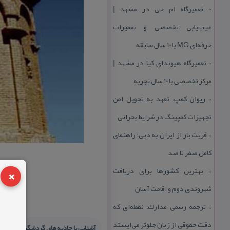
تعمیرگاه ام جی در مشهد |
::
عیب‌یابی تخصصی و تعمیرات
حرفه‌ای MG با ۱۰ سال سابقه
تعمیرگاه هیوندای كیا در مشهد |
::
مركز تخصصی با ۱۰ سال تجربه
ریوان كمپ، تعهد به تحویل امن
::
تجهیزات كمپینگ در شرایط بحرانی
فریت بار از ایران به دبی؛ راهنمای
::
كامل صفر تا صد
×
بهترین كشورها برای دریافت
::
شهروندی دوم و اقامت آسان
ترجمه رسمی مدارك؛ نقطه‌ای كه
::
دقت حقوقی از زبان جلوتر می‌ایستد
آشنایی با جاذبه های گردشگری
جاذ