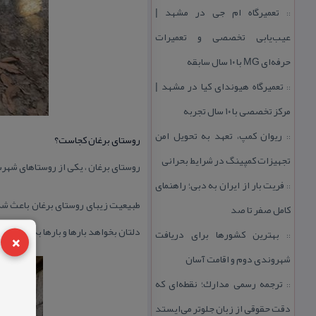
تعمیرگاه ام جی در مشهد |
::
عیب‌یابی تخصصی و تعمیرات
حرفه‌ای MG با ۱۰ سال سابقه
تعمیرگاه هیوندای كیا در مشهد |
::
مركز تخصصی با ۱۰ سال تجربه
ریوان كمپ، تعهد به تحویل امن
::
روستای برغان كجاست؟
تجهیزات كمپینگ در شرایط بحرانی
روستای برغان ، یكی از روستاهای شهرس
فریت بار از ایران به دبی؛ راهنمای
::
طبیعیت زیبای روستای برغان باعث شد
كامل صفر تا صد
دلتان بخواهد بارها و بارها به این روس
×
بهترین كشورها برای دریافت
::
شهروندی دوم و اقامت آسان
ترجمه رسمی مدارك؛ نقطه‌ای كه
::
دقت حقوقی از زبان جلوتر می‌ایستد