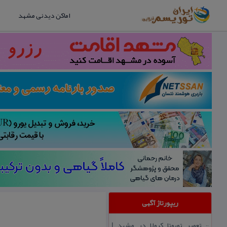
اماکن دیدنی مشهد
ریپورتاژ آگهی
تعمیر تویوتا كرولا در مشهد |
::