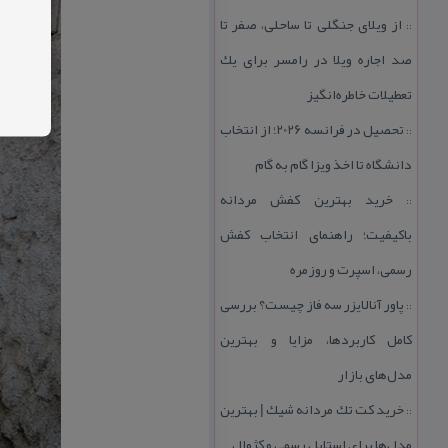
از ویلای جنگلی تا ساحلی، صفر تا
::
صد اجاره ویلا در رامسر برای یك
تعطیلات خاطره‌انگیز
تحصیل در فرانسه 2026؛ از انتخاب
::
دانشگاه تا اخذ ویزا گام به گام
خرید بهترین كفش مردانه
::
باكیفیت؛ راهنمای انتخاب كفش
رسمی، اسپرت و روزمره
پاور آنالایزر سه فاز چیست؟ بررسی
::
كامل كاربردها، مزایا و بهترین
مدل‌های بازار
خرید كت تك مردانه شیك | بهترین
::
مدل‌ها برای استایل رسمی و كژوال