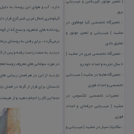
| تعمیر موتور، گیربكس و عیب‌یابی
برق
كیلومتری شمال غربی شهر كرج قرار دار
تعمیرگاه تخصصی كیا موهاوی در
::
رودخانه های شاهرود و سنج كه از كوه‌ه
مشهد | عیب‌یابی و تعمیر موتور و
تعلیق بادی
دیدید به سمت راست رفته و پس از كر
تعمیرگاه تخصصی چری در مشهد |
::
در مورد سوغاتی های معروف روستا هم م
۱۰ سال تجربه و امداد خودرو
تعمیرگاه هایما در مشهد | عیب‌یابی
بازدید از این در هر فصل زیبایی های 
::
تخصصی و امداد فوری
تابستان برای فرار از گرما، در فصل پ
تعمیرات تخصصی لكسوس در
::
حتما این كار را انجام دهید و از طبیعت
مشهد | عیب‌یابی حرفه‌ای و امداد
فوری
مكانیك سیار در مشهد | عیب‌یابی و
::