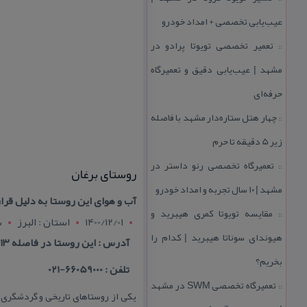
عیب‌یابی تخصصی + امداد خودرو
تعمیر تخصصی تویوتا پرادو در
::
مشهد | عیب‌یابی دقیق و تعمیرگاه
حرفه‌ای
چهار هتل‌ ستاره‌دار مشهد با فاصله
::
زیر 5 دقیقه تا حرم
تعمیرگاه تخصصی رنو داستر در
::
روستای برغان
مشهد | ۱۰ سال تجربه و امداد خودرو
آب و هوای این روستا به دلیل قرا
مقایسه تویوتا كمری هیبرید و
::
1400/12/01
استان : البرز
ش
هیوندای سوناتا هیبرید | كدام را
آدرس : این روستا در فاصله ۱۳ كیلومتری شمال غربی شهر كرج قرار دارد.
بخریم؟
تلفن : 66059000-021
تعمیرگاه تخصصی SWM در مشهد
::
یكی از روستاهای تاریخی و گردشگری ش