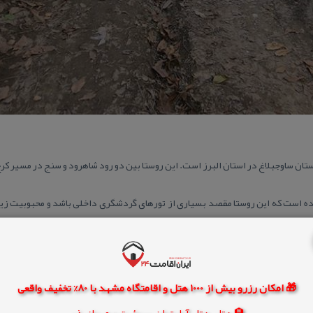
تان ساوجبلاغ در استان البرز است. این روستا بین دو رود شاهرود و سنج در مسیر ك
ه است كه این روستا مقصد بسیاری از تورهای گردشگری داخلی باشد و محبوبیت زی
تا سفر كنید.
🎁 امکان رزرو بیش از 1000 هتل و اقامتگاه مشهد با 80% تخفیف واقعی
🏨 هتل، هتل آپارتمان، سوئیت و مهمانپذیر