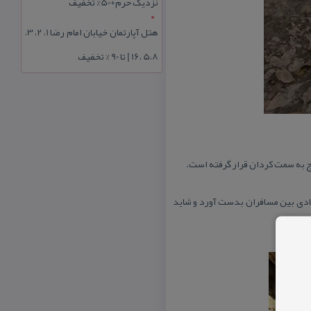
نزدیک حرم+50% تخفیف
هتل آپارتمان خیابان امام رضا 1، 2، 3،
5،8 ،16 | تا 90 % تخفیف
رج به سمت كردان قرار گرفته است.
ادی بین مسافران بدست آورد و شاید