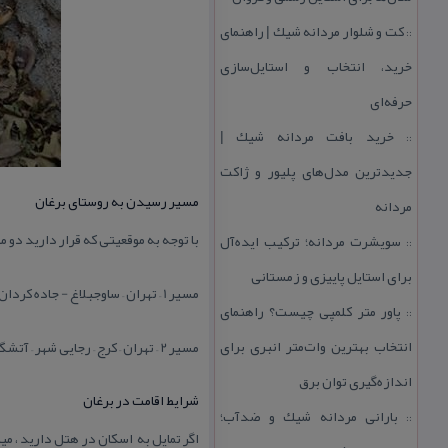
كت و شلوار مردانه شیك | راهنمای
::
خرید، انتخاب و استایل‌سازی
حرفه‌ای
خرید بافت مردانه شیك |
::
جدیدترین مدل‌های پلیور و ژاكت
مسیر رسیدن به روستای برغان
مردانه
با توجه به موقعیتی كه قرار دارید دو
سویشرت مردانه؛ تركیب ایده‌آل
::
برای استایل پاییزی و زمستانی
مسیر 1 – تهران – ساوجبلاغ - جاده كردان – روستای برغان
پاور متر كلمپی چیست؟ راهنمای
::
انتخاب بهترین وات‌متر انبری برای
مسیر 2 – تهران – كرج – رجایی شهر – آتشگاه – دوراهی به سمت روستای برغان – بعد از دو راهی حدود 10 كیلومتر تا روستای برغان فاصله دارید.
اندازه‌گیری توان برق
شرایط اقامت در برغان
بارانی مردانه شیك و ضدآب؛
::
اگر تمایل به اسكان در هتل دارید ، م