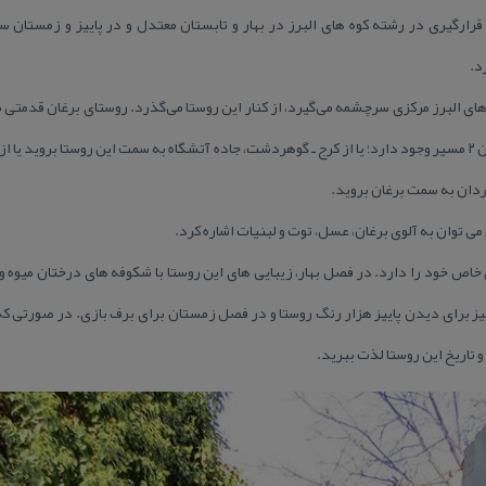
د.
ای البرز مركزی سرچشمه می‌گیرد، از كنار این روستا می‌گذرد. روستای برغان قدمتی طول
برمی‌گردد. برای رفتن به روستای برغان ۲ مسیر وجود دارد؛ یا از كرج ـ گوهردشت، جاده آتشگاه به سمت این روستا ب
دان به سمت برغان بروید.
ی توان به آلوی برغان، عسل، توت و لبنیات اشاره كرد.
خاص خود را دارد. در فصل بهار، زیبایی های این روستا با شكوفه های درختان میوه 
اییز برای دیدن پاییز هزار رنگ روستا و در فصل زمستان برای برف بازی. در صورتی كه
 و تاریخ این روستا لذت ببرید.