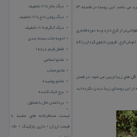
دیگ بخار تا 10% تخفیف
دارد. آب و هوای این روستا به دلیل قرارگیری در رشته كوه های البرز در بهار و تابستان معتدل و در پاییز و زمستان سرد می باشد. این روستا در فاصله ۱۳
دیگ روغن داغ تا 10% تخفیف
دیگ آبگرم تا 10% تخفیف
انی‌تر از كرج دارد و به دوره قاجاری
ادویه جات بسته بندی
روید یا از اتوبان كرج ـ قزوین تابلوی كردان را كه
فلفل قرمز درجه 1
مانتو اسلامی
مانتو حجاب
و گل های زیبا تزیین می شود، در فصل
مانتو پوشیده
 از این روستای زیبا دیدن نكرده اید
برج خنک کننده
برداشتن خال با محلول
لیست مسافرخانه های مشهد با
قیمت ارزان + داری پارکینگ + 50%
تخفیف