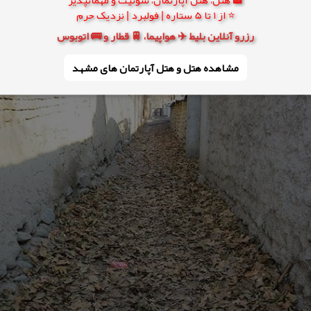
⭐ از 1 تا 5 ستاره | فولبرد | نزدیک حرم
رزرو آنلاین بلیط ✈️ هواپیما، 🚆 قطار و 🚌 اتوبوس
مشاهده هتل و هتل‌ آپارتمان های مشهد