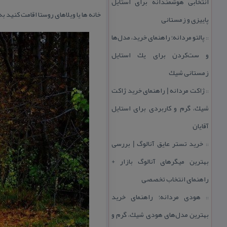
انتخابی هوشمندانه برای استایل
خانه ها یا ویلاهای روستا اقامت كنید 
پاییزی و زمستانی
پالتو مردانه؛ راهنمای خرید، مدل‌ها
::
و ست‌كردن برای یك استایل
زمستانی شیك
ژاكت مردانه | راهنمای خرید ژاكت
::
شیك، گرم و كاربردی برای استایل
آقایان
خرید تستر عایق آنالوگ | بررسی
::
بهترین میگرهای آنالوگ بازار +
راهنمای انتخاب تخصصی
هودی مردانه؛ راهنمای خرید
::
بهترین مدل‌های هودی شیك، گرم و