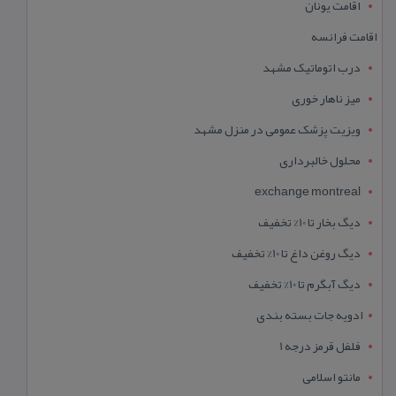
اقامت یونان
اقامت فرانسه
درب اتوماتیک مشهد
میز ناهار خوری
ویزیت پزشک عمومی در منزل مشهد
محلول خالبرداری
exchange montreal
دیگ بخار تا 10% تخفیف
دیگ روغن داغ تا 10% تخفیف
دیگ آبگرم تا 10% تخفیف
ادویه جات بسته بندی
فلفل قرمز درجه 1
مانتو اسلامی