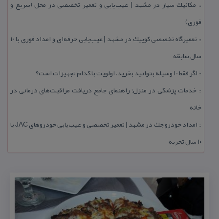
مكانیك سیار در مشهد | عیب‌یابی و تعمیر تخصصی در محل (سریع و
::
فوری)
تعمیرگاه تخصصی كوییك در مشهد | عیب‌یابی حرفه‌ای و امداد فوری با ۱۰
::
سال سابقه
اگر فقط 10 وسیله بتوانید بخرید، اولویت با كدام تجهیزات است؟
::
خدمات پزشكی در منزل؛ راهنمای جامع دریافت مراقبت‌های درمانی در
::
خانه
امداد خودرو جك در مشهد | تعمیر تخصصی و عیب‌یابی خودروهای JAC با
::
۱۰ سال تجربه