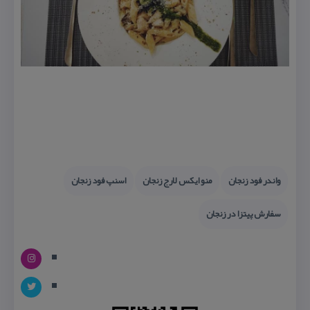
واندر فود زنجان
منو ایكس لارج زنجان
اسنپ فود زنجان
سفارش پیتزا در زنجان