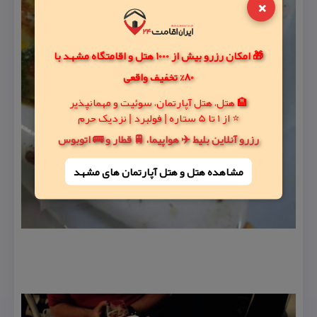
×
🎁 امکان رزرو بیش از 1000 هتل و اقامتگاه مشهد با
80% تخفیف واقعی
🏨 هتل، هتل آپارتمان، سوئیت و مهمانپذیر
⭐ از 1 تا 5 ستاره | فولبرد | نزدیک حرم
رزرو آنلاین بلیط ✈️ هواپیما، 🚆 قطار و 🚌 اتوبوس
مشاهده هتل و هتل‌ آپارتمان های مشهد