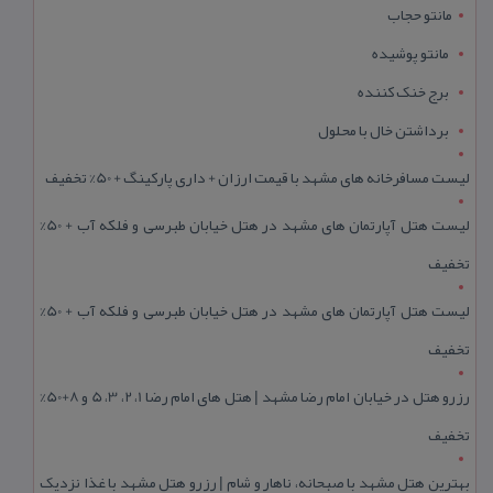
مانتو حجاب
مانتو پوشیده
برج خنک کننده
برداشتن خال با محلول
لیست مسافرخانه های مشهد با قیمت ارزان + داری پارکینگ + 50% تخفیف
لیست هتل آپارتمان های مشهد در هتل خیابان طبرسی و فلکه آب + 50%
تخفیف
لیست هتل آپارتمان های مشهد در هتل خیابان طبرسی و فلکه آب + 50%
تخفیف
رزرو هتل در خیابان امام رضا مشهد | هتل‌ های امام رضا 1، 2، 3، 5 و 8+50%
تخفیف
بهترین هتل مشهد با صبحانه، ناهار و شام | رزرو هتل مشهد با غذا نزدیک