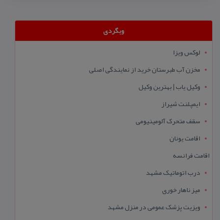
وبگردی
لوکس ویزا
مخزن آب طبرستان خرید از نمایندگی اصلی
وکیل یاب | بهترین وکیل
ایمپلنت شیراز
سقف متحرک آلومینیومی
اقامت یونان
اقامت فرانسه
درب اتوماتیک مشهد
میز ناهار خوری
ویزیت پزشک عمومی در منزل مشهد