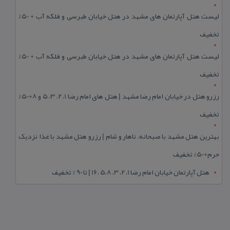
لیست هتل آپارتمان های مشهد در هتل خیابان طبرسی و فلکه آب + 50%
تخفیف
لیست هتل آپارتمان های مشهد در هتل خیابان طبرسی و فلکه آب + 50%
تخفیف
رزرو هتل در خیابان امام رضا مشهد | هتل‌ های امام رضا 1، 2، 3، 5 و 8+50%
تخفیف
بهترین هتل مشهد با صبحانه، ناهار و شام | رزرو هتل مشهد با غذا نزدیک
حرم+50% تخفیف
هتل آپارتمان خیابان امام رضا 1، 2، 3، 5،8 ،16 | تا 90 % تخفیف