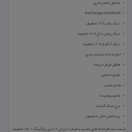
محلول خالبرداری
exchange montreal
دیگ بخار تا 10% تخفیف
دیگ روغن داغ تا 10% تخفیف
دیگ آبگرم تا 10% تخفیف
ادویه جات بسته بندی
فلفل قرمز درجه 1
مانتو اسلامی
مانتو حجاب
مانتو پوشیده
برج خنک کننده
برداشتن خال با محلول
لیست مسافرخانه های مشهد با قیمت ارزان + داری پارکینگ + 50% تخفیف