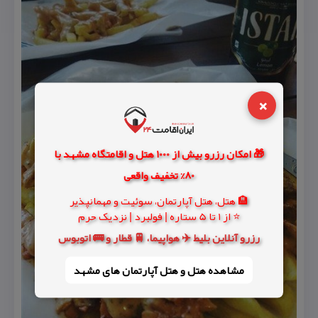
×
🎁 امکان رزرو بیش از 1000 هتل و اقامتگاه مشهد با
80% تخفیف واقعی
🏨 هتل، هتل آپارتمان، سوئیت و مهمانپذیر
⭐ از 1 تا 5 ستاره | فولبرد | نزدیک حرم
رزرو آنلاین بلیط ✈️ هواپیما، 🚆 قطار و 🚌 اتوبوس
مشاهده هتل و هتل‌ آپارتمان های مشهد