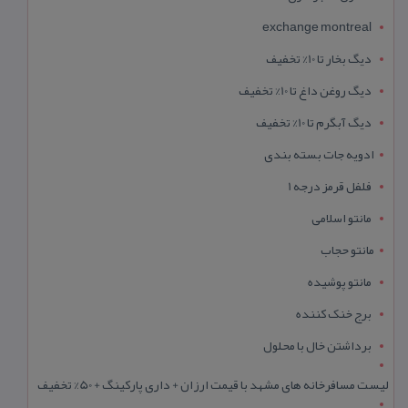
exchange montreal
دیگ بخار تا 10% تخفیف
دیگ روغن داغ تا 10% تخفیف
دیگ آبگرم تا 10% تخفیف
ادویه جات بسته بندی
فلفل قرمز درجه 1
مانتو اسلامی
مانتو حجاب
مانتو پوشیده
برج خنک کننده
برداشتن خال با محلول
لیست مسافرخانه های مشهد با قیمت ارزان + داری پارکینگ + 50% تخفیف