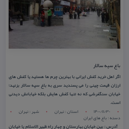
باغ سپه سالار
اگر اهل خرید كفش ایرانی با بهترین چرم ها هستید یا كفش های
ارزان قیمت چینی را می پسندید سری به باغ سپه سالار بزنید؛
خیابان سنگفرشی كه نه تنها كفش هایش بلكه خیابانش دیدنی
است.
1400/11/30
استان : تهران
شهر : تهران
دسته : باغ های ایران
آدرس : بین خیابان بهارستان و چهار راه ظهیر الاسلام یا خیابان