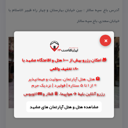
آدرس باغ سپه سالار : بین خیابان بهارستان و چهار راه ظهیر الاسلام یا
خیابان سعدی، باغ سپه سالار
×
🎁 امکان رزرو بیش از 1000 هتل و اقامتگاه مشهد با
80% تخفیف واقعی
🏨 هتل، هتل آپارتمان، سوئیت و مهمانپذیر
⭐ از 1 تا 5 ستاره | فولبرد | نزدیک حرم
رزرو آنلاین بلیط ✈️ هواپیما، 🚆 قطار و 🚌 اتوبوس
مشاهده هتل و هتل‌ آپارتمان های مشهد