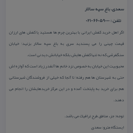
سعدی، باغ سپه سالار
تلفن : 66059000-021
اگر اهل خرید كفش ایرانی با بهترین چرم ها هستید یا كفش های ارزان
قیمت چینی را می پسندید سری به باغ سپه سالار بزنید؛ خیابان
سنگفرشی كه نه تنها كفش هایش بلكه خیابانش دیدنی است.
محبوبیت این خیابان به خصوص نزد خانم ها آنقدر زیاد است كه آوازه اش
حتی به شهرستان ها هم رفته؛ تا آنجا كه خیلی از فروشندگان شهرستانی
هم برای خرید به پایتخت آمده و در این مركز خریدهایشان را انجام می
دهند.
توجه: جزء مناطق طرح ترافیك می باشد.
ایستگاه مترو: سعدی