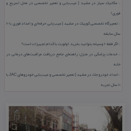
مكانیك سیار در مشهد | عیب‌یابی و تعمیر تخصصی در محل (سریع و
::
فوری)
تعمیرگاه تخصصی كوییك در مشهد | عیب‌یابی حرفه‌ای و امداد فوری با ۱۰
::
سال سابقه
اگر فقط 10 وسیله بتوانید بخرید، اولویت با كدام تجهیزات است؟
::
خدمات پزشكی در منزل؛ راهنمای جامع دریافت مراقبت‌های درمانی در
::
خانه
امداد خودرو جك در مشهد | تعمیر تخصصی و عیب‌یابی خودروهای JAC با
::
۱۰ سال تجربه