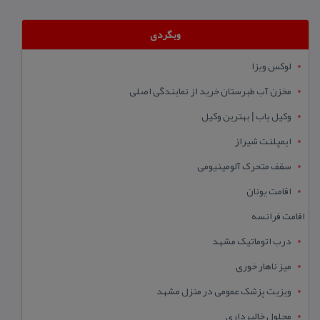
وبگردی
لوکس ویزا
مخزن آب طبرستان خرید از نمایندگی اصلی
وکیل یاب | بهترین وکیل
ایمپلنت شیراز
سقف متحرک آلومینیومی
اقامت یونان
اقامت فرانسه
درب اتوماتیک مشهد
میز ناهار خوری
ویزیت پزشک عمومی در منزل مشهد
محلول خالبرداری