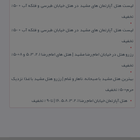
لیست هتل آپارتمان های مشهد در هتل خیابان طبرسی و فلکه آب + 50%
تخفیف
لیست هتل آپارتمان های مشهد در هتل خیابان طبرسی و فلکه آب + 50%
تخفیف
رزرو هتل در خیابان امام رضا مشهد | هتل‌ های امام رضا 1، 2، 3، 5 و 8+50%
تخفیف
بهترین هتل مشهد با صبحانه، ناهار و شام | رزرو هتل مشهد با غذا نزدیک
حرم+50% تخفیف
هتل آپارتمان خیابان امام رضا 1، 2، 3، 5،8 ،16 | تا 90 % تخفیف