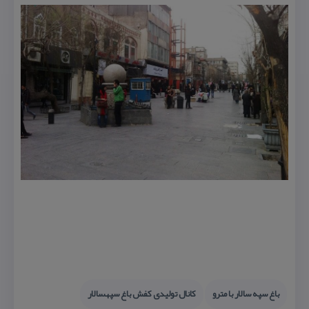
باغ سپه سالار با مترو
كانال تولیدی كفش باغ سپهسالار