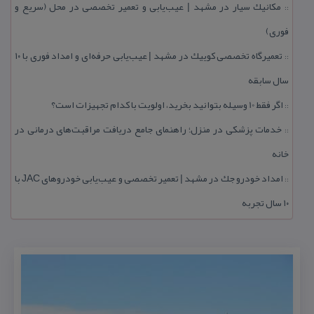
مكانیك سیار در مشهد | عیب‌یابی و تعمیر تخصصی در محل (سریع و
::
فوری)
تعمیرگاه تخصصی كوییك در مشهد | عیب‌یابی حرفه‌ای و امداد فوری با ۱۰
::
سال سابقه
اگر فقط 10 وسیله بتوانید بخرید، اولویت با كدام تجهیزات است؟
::
خدمات پزشكی در منزل؛ راهنمای جامع دریافت مراقبت‌های درمانی در
::
خانه
امداد خودرو جك در مشهد | تعمیر تخصصی و عیب‌یابی خودروهای JAC با
::
۱۰ سال تجربه