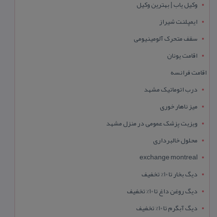
وکیل یاب | بهترین وکیل
ایمپلنت شیراز
سقف متحرک آلومینیومی
اقامت یونان
اقامت فرانسه
درب اتوماتیک مشهد
میز ناهار خوری
ویزیت پزشک عمومی در منزل مشهد
محلول خالبرداری
exchange montreal
دیگ بخار تا 10% تخفیف
دیگ روغن داغ تا 10% تخفیف
دیگ آبگرم تا 10% تخفیف