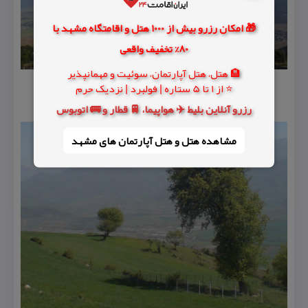
🎁 امکان رزرو بیش از 1000 هتل و اقامتگاه مشهد با
80% تخفیف واقعی
🏨 هتل، هتل آپارتمان، سوئیت و مهمانپذیر
⭐ از 1 تا 5 ستاره | فولبرد | نزدیک حرم
رزرو آنلاین بلیط ✈️ هواپیما، 🚆 قطار و 🚌 اتوبوس
مشاهده هتل و هتل‌ آپارتمان های مشهد