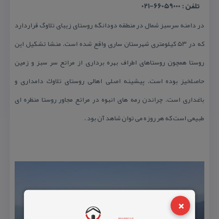
تلفن : 66059000-021
در دامنه سرسبز شمال در منطقه دودانگه روستای زیبای تلاوگ قراردارد
كه در ۵۳ كیلومتری شهرستان ساری واقع شده است. منشا تشكیل این
روستا همچون روستاهای اطراف بهره برداری از مراتع سر سبز و زمین
حاصلخیز بوده است. پیشینه اصلی اهالی روستای تلاوك دامداری و
باغداری است. چراندن رمه های انبوه در مراتع مجاور روستا منظره ای
طبیعی است كه هر روزه می توان شاهد آن بود .
×