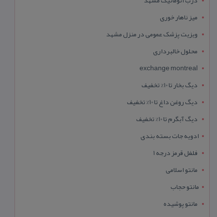
میز ناهار خوری
ویزیت پزشک عمومی در منزل مشهد
محلول خالبرداری
exchange montreal
دیگ بخار تا 10% تخفیف
دیگ روغن داغ تا 10% تخفیف
دیگ آبگرم تا 10% تخفیف
ادویه جات بسته بندی
فلفل قرمز درجه 1
مانتو اسلامی
مانتو حجاب
مانتو پوشیده