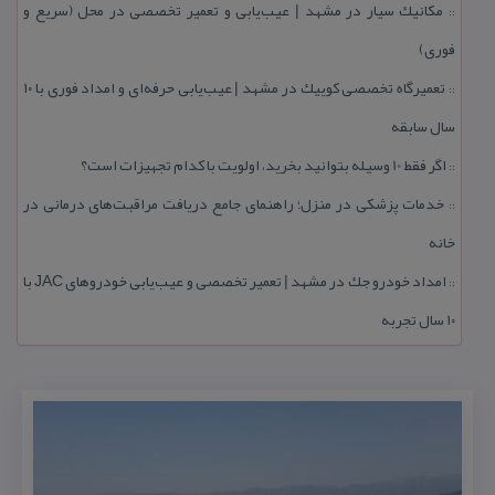
مكانیك سیار در مشهد | عیب‌یابی و تعمیر تخصصی در محل (سریع و
::
فوری)
تعمیرگاه تخصصی كوییك در مشهد | عیب‌یابی حرفه‌ای و امداد فوری با ۱۰
::
سال سابقه
اگر فقط 10 وسیله بتوانید بخرید، اولویت با كدام تجهیزات است؟
::
خدمات پزشكی در منزل؛ راهنمای جامع دریافت مراقبت‌های درمانی در
::
خانه
امداد خودرو جك در مشهد | تعمیر تخصصی و عیب‌یابی خودروهای JAC با
::
۱۰ سال تجربه