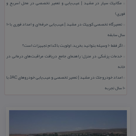
مكانیك سیار در مشهد | عیب‌یابی و تعمیر تخصصی در محل (سریع و
::
فوری)
تعمیرگاه تخصصی كوییك در مشهد | عیب‌یابی حرفه‌ای و امداد فوری با ۱۰
::
سال سابقه
اگر فقط 10 وسیله بتوانید بخرید، اولویت با كدام تجهیزات است؟
::
خدمات پزشكی در منزل؛ راهنمای جامع دریافت مراقبت‌های درمانی در
::
خانه
امداد خودرو جك در مشهد | تعمیر تخصصی و عیب‌یابی خودروهای JAC با
::
۱۰ سال تجربه