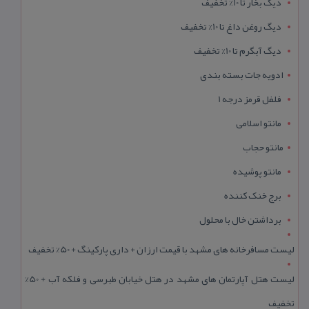
دیگ بخار تا 10% تخفیف
دیگ روغن داغ تا 10% تخفیف
دیگ آبگرم تا 10% تخفیف
ادویه جات بسته بندی
فلفل قرمز درجه 1
مانتو اسلامی
مانتو حجاب
مانتو پوشیده
برج خنک کننده
برداشتن خال با محلول
لیست مسافرخانه های مشهد با قیمت ارزان + داری پارکینگ + 50% تخفیف
لیست هتل آپارتمان های مشهد در هتل خیابان طبرسی و فلکه آب + 50%
تخفیف