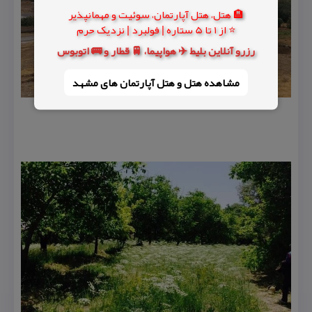
🏨 هتل، هتل آپارتمان، سوئیت و مهمانپذیر
⭐ از 1 تا 5 ستاره | فولبرد | نزدیک حرم
رزرو آنلاین بلیط ✈️ هواپیما، 🚆 قطار و 🚌 اتوبوس
مشاهده هتل و هتل‌ آپارتمان های مشهد