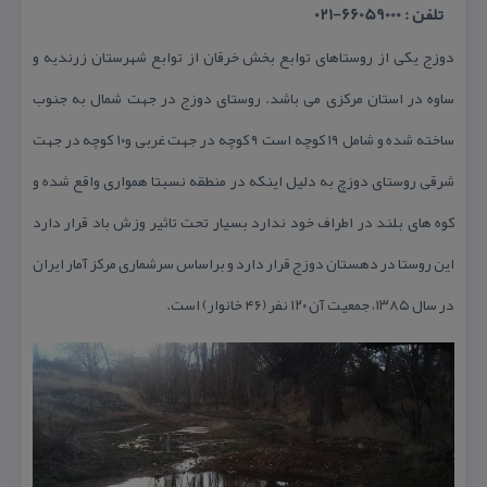
تلفن : 66059000-021
دوزج یكی از روستاهای توابع بخش خرقان از توابع شهرستان زرندیه و
ساوه در استان مركزی می باشد. روستای دوزج در جهت شمال به جنوب
ساخته شده و شامل ۱۹ كوچه است ۹ كوچه در جهت غربی و۱۰ كوچه در جهت
شرقی روستای دوزچ به دلیل اینكه در منطقه نسبتا همواری واقع شده و
كوه های بلند در اطراف خود ندارد بسیار تحت تاثیر وزش باد قرار دارد
این روستا در دهستان دوزج قرار دارد و براساس سرشماری مركز آمار ایران
در سال ۱۳۸۵، جمعیت آن ۱۲۰ نفر (۴۶ خانوار) است.