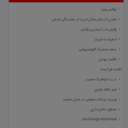
لوکس ویزا
مخزن آب طبرستان خرید از نمایندگی اصلی
وکیل یاب | بهترین وکیل
ایمپلنت شیراز
سقف متحرک آلومینیومی
اقامت یونان
اقامت فرانسه
درب اتوماتیک مشهد
میز ناهار خوری
ویزیت پزشک عمومی در منزل مشهد
محلول خالبرداری
exchange montreal