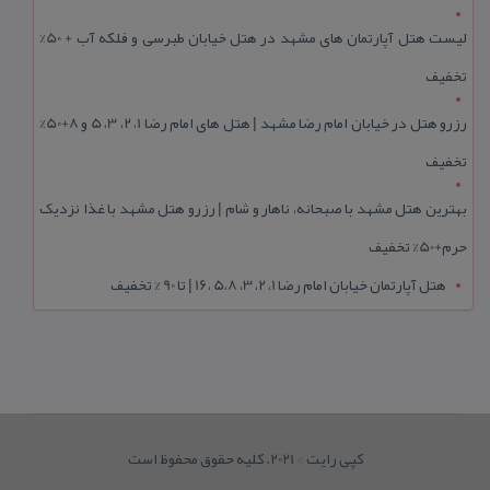
لیست هتل آپارتمان های مشهد در هتل خیابان طبرسی و فلکه آب + 50%
تخفیف
رزرو هتل در خیابان امام رضا مشهد | هتل‌ های امام رضا 1، 2، 3، 5 و 8+50%
تخفیف
بهترین هتل مشهد با صبحانه، ناهار و شام | رزرو هتل مشهد با غذا نزدیک
حرم+50% تخفیف
هتل آپارتمان خیابان امام رضا 1، 2، 3، 5،8 ،16 | تا 90 % تخفیف
کپی رایت © 2021. کلیه حقوق محفوظ است